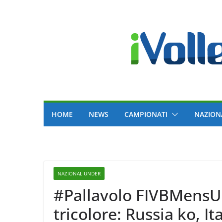
Skip
to
content
HOME
NEWS
CAMPIONATI
NAZION
NAZIONALIUNDER
#Pallavolo FIVBMensU
tricolore: Russia ko, It