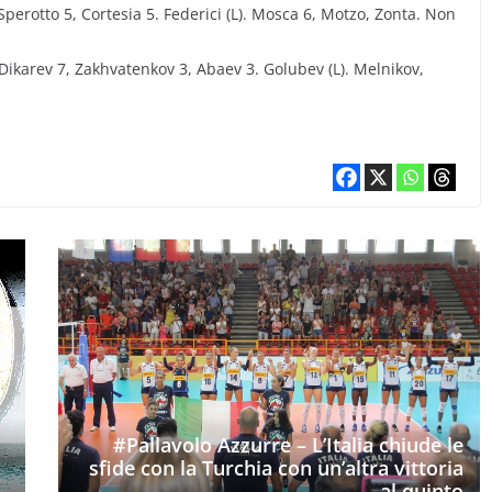
Sperotto 5, Cortesia 5. Federici (L). Mosca 6, Motzo, Zonta. Non
ikarev 7, Zakhvatenkov 3, Abaev 3. Golubev (L). Melnikov,
#Pallavolo Azzurre – L’Italia chiude le
sfide con la Turchia con un’altra vittoria
al quinto