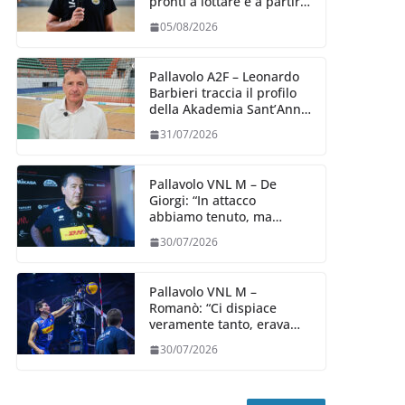
pronti a lottare e a partire
carichi sin dal primo
05/08/2026
giorno”
Pallavolo A2F – Leonardo
Barbieri traccia il profilo
della Akademia Sant’Anna
2026/27
31/07/2026
Pallavolo VNL M – De
Giorgi: “In attacco
abbiamo tenuto, ma
siamo stati penalizzati
30/07/2026
dalla prestazione in
ricezione, è la prima volta”
Pallavolo VNL M –
Romanò: “Ci dispiace
veramente tanto, eravamo
qui per fare di più,
30/07/2026
impareremo”