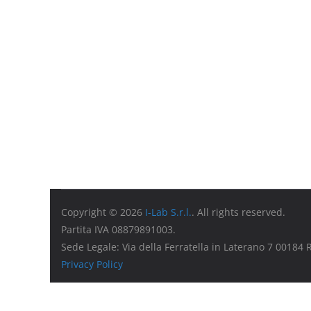
Copyright © 2026
I-Lab S.r.l.
. All rights reserved.
Partita IVA 08879891003.
Sede Legale: Via della Ferratella in Laterano 7 00184
Privacy Policy