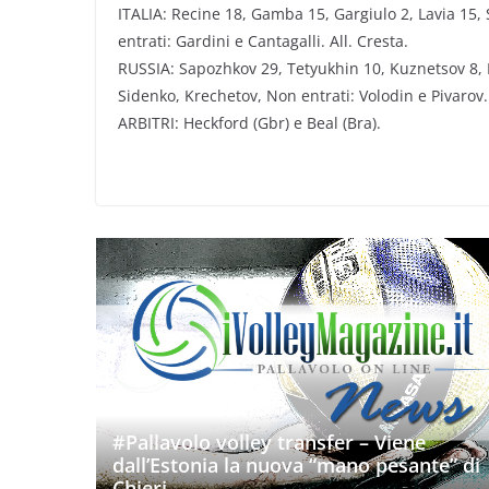
ITALIA: Recine 18, Gamba 15, Gargiulo 2, Lavia 15, 
entrati: Gardini e Cantagalli. All. Cresta.
RUSSIA: Sapozhkov 29, Tetyukhin 10, Kuznetsov 8, D
Sidenko, Krechetov, Non entrati: Volodin e Pivarov.
ARBITRI: Heckford (Gbr) e Beal (Bra).
#Pallavolo volley transfer – Viene
dall’Estonia la nuova “mano pesante” di
Chieri