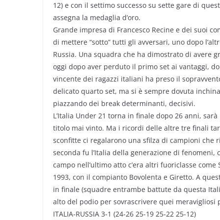
12) e con il settimo successo su sette gare di quest
assegna la medaglia d’oro.
Grande impresa di Francesco Recine e dei suoi com
di mettere “sotto” tutti gli avversari, uno dopo l’al
Russia. Una squadra che ha dimostrato di avere gr
oggi dopo aver perduto il primo set ai vantaggi, do
vincente dei ragazzi italiani ha preso il sopravvent
delicato quarto set, ma si è sempre dovuta inchina
piazzando dei break determinanti, decisivi.
L’Italia Under 21 torna in finale dopo 26 anni, sarà
titolo mai vinto. Ma i ricordi delle altre tre finali
sconfitte ci regalarono una sfilza di campioni che r
seconda fu l’Italia della generazione di fenomeni, c
campo nell’ultimo atto c’era altri fuoriclasse come 
1993, con il compianto Bovolenta e Giretto. A ques
in finale (squadre entrambe battute da questa Itali
alto del podio per sovrascrivere quei meravigliosi 
ITALIA-RUSSIA 3-1 (24-26 25-19 25-22 25-12)