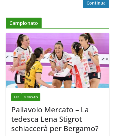
Continua
Campionato
A1F
MERCATO
Pallavolo Mercato – La
tedesca Lena Stigrot
schiaccerà per Bergamo?