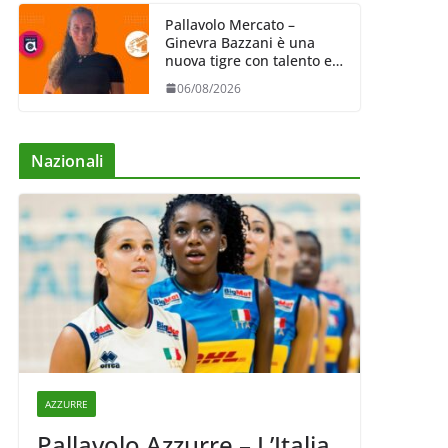
Pallavolo Mercato –
Ginevra Bazzani è una
nuova tigre con talento ed
entusiasmo
06/08/2026
Nazionali
AZZURRE
Pallavolo Azzurre – L’Italia