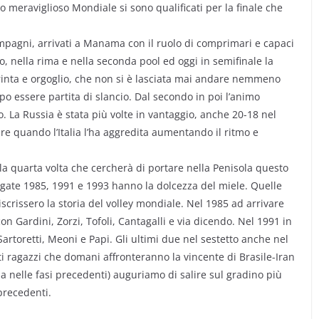
o meraviglioso Mondiale si sono qualificati per la finale che
pagni, arrivati a Manama con il ruolo di comprimari e capaci
tro, nella rima e nella seconda pool ed oggi in semifinale la
inta e orgoglio, che non si è lasciata mai andare nemmeno
po essere partita di slancio. Dal secondo in poi l’animo
o. La Russia è stata più volte in vantaggio, anche 20-18 nel
re quando l’Italia l’ha aggredita aumentando il ritmo e
 la quarta volta che cercherà di portare nella Penisola questo
 targate 1985, 1991 e 1993 hanno la dolcezza del miele. Quelle
iscrissero la storia del volley mondiale. Nel 1985 ad arrivare
on Gardini, Zorzi, Tofoli, Cantagalli e via dicendo. Nel 1991 in
Sartoretti, Meoni e Papi. Gli ultimi due nel sestetto anche nel
ti ragazzi che domani affronteranno la vincente di Brasile-Iran
a nelle fasi precedenti) auguriamo di salire sul gradino più
precedenti.