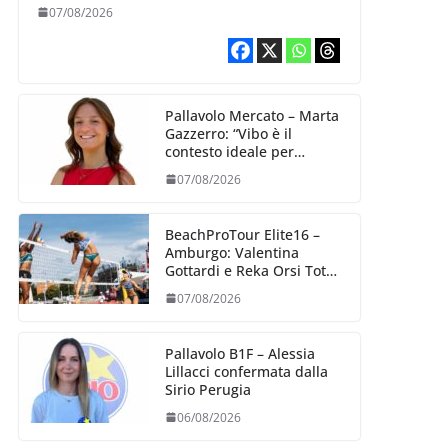
07/08/2026
Pallavolo Mercato – Marta
Gazzerro: “Vibo è il
contesto ideale per
crescere e mettermi alla
07/08/2026
prova”
BeachProTour Elite16 –
Amburgo: Valentina
Gottardi e Reka Orsi Toth
partenza lanciata
07/08/2026
Pallavolo B1F – Alessia
Lillacci confermata dalla
Sirio Perugia
06/08/2026