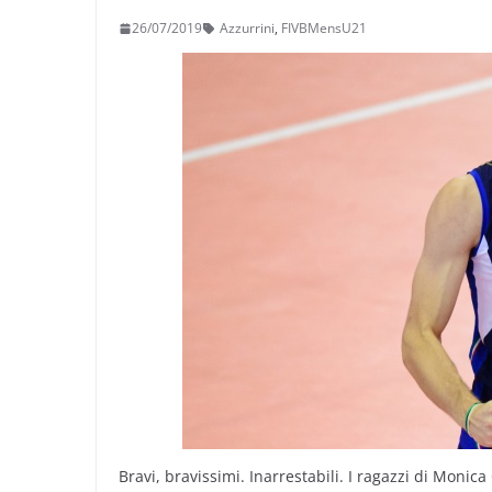
26/07/2019
Azzurrini
,
FIVBMensU21
Bravi, bravissimi. Inarrestabili. I ragazzi di Monic