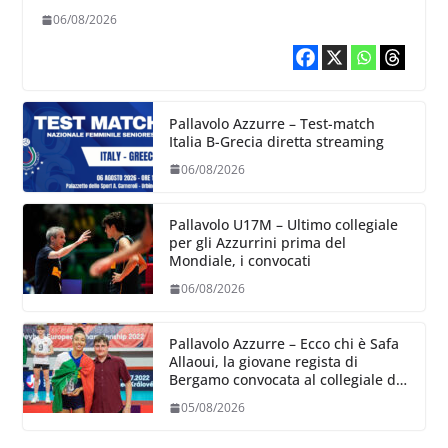
Volleyball World
06/08/2026
Pallavolo Azzurre – Test-match
Italia B-Grecia diretta streaming
06/08/2026
Pallavolo U17M – Ultimo collegiale
per gli Azzurrini prima del
Mondiale, i convocati
06/08/2026
Pallavolo Azzurre – Ecco chi è Safa
Allaoui, la giovane regista di
Bergamo convocata al collegiale di
Cavalese
05/08/2026