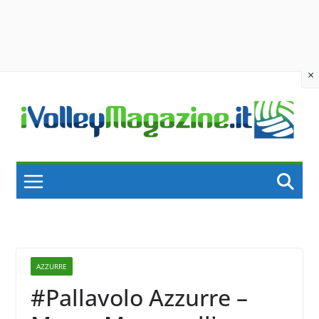
×
Skip
to
content
AZZURRE
#Pallavolo Azzurre –