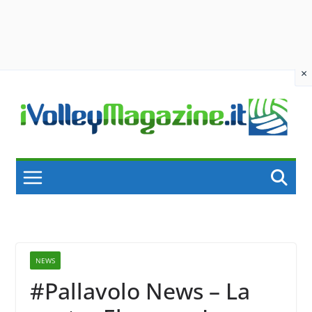
×
Skip
to
content
NEWS
#Pallavolo News – La