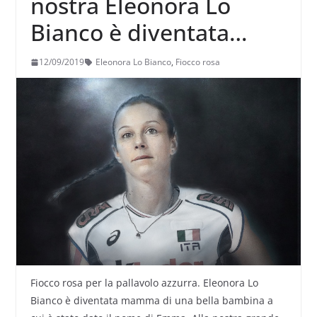
nostra Eleonora Lo
Bianco è diventata
mamma: è nata Emma
12/09/2019
Eleonora Lo Bianco
,
Fiocco rosa
Fiocco rosa per la pallavolo azzurra. Eleonora Lo
Bianco è diventata mamma di una bella bambina a