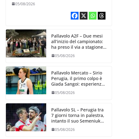
Aurora Bertasi
05/08/2026
Pallavolo A2F – Due mesi
all’inizio del campionato:
ha preso il via a stagione
delle Black Angels
05/08/2026
Pallavolo Mercato – Sirio
Perugia, il primo colpo è
Giada Sangoi: esperienza
e talento in attacco
05/08/2026
Pallavolo SL – Perugia tra
7 giorni torna in palestra,
intanto il suo Semeniuk
festeggia il bis in VNL
05/08/2026