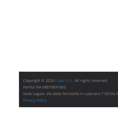
Copyright © 2026
I-Lab S.r.l.
. All rights reserved.
Partita IVA 08879891003.
Sede Legale: Via della Ferratella in Laterano 7 00184
Privacy Policy