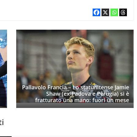
Pallavolo Francia – Lo statunitense Jamie
Shaw (ex-Padova e Perugia) si è
fratturato una mano: fuori un mese
ti