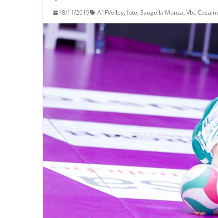
18/11/2019
A1FVolley
,
foto
,
Saugella Monza
,
Vbc Casalm