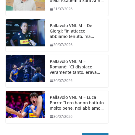
della Akademia Sant’Anna
2026/27
31/07/2026
Pallavolo VNL M – De
Giorgi: “In attacco
abbiamo tenuto, ma
siamo stati penalizzati
30/07/2026
dalla prestazione in
ricezione, è la prima volta”
Pallavolo VNL M –
Romanò: “Ci dispiace
veramente tanto, eravamo
qui per fare di più,
30/07/2026
impareremo”
Pallavolo VNL M – Luca
Porro: “Loro hanno battuto
molto bene, noi abbiamo
sofferto in ricezione, uno
30/07/2026
spunto su cui lavorare e
migliorare”