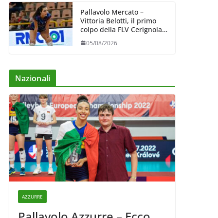
Pallavolo Mercato –
Vittoria Belotti, il primo
colpo della FLV Cerignola:
esperienza e qualità al
05/08/2026
centro
Nazionali
AZZURRE
Pallavolo Azzurre – Ecco