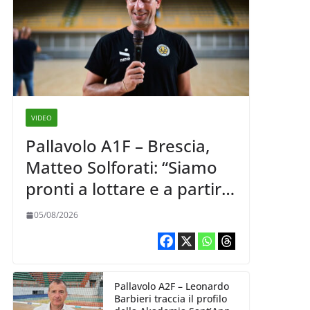
VIDEO
Pallavolo A1F – Brescia,
Matteo Solforati: “Siamo
pronti a lottare e a partire
carichi sin dal primo
05/08/2026
giorno”
Pallavolo A2F – Leonardo
Barbieri traccia il profilo