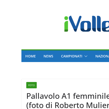
Skip
to
content
HOME
NEWS
CAMPIONATI
NAZION
FOTO
Pallavolo A1 femminil
(foto di Roberto Mulie