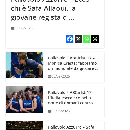
chi è Safa Allaoui, la
giovane regista di
Bergamo convocata al
05/08/2026
collegiale di Cavalese
Pallavolo FIVBGirlsU17 –
Monica Cresta: “abbiamo
un mondiale da giocare al
meglio delle nostre
05/08/2026
capacità”
Pallavolo FIVBGirlsU17 –
L’Italia esordisce nella
notte di domani contro
l’Algeria
05/08/2026
Pallavolo Azzurre – Safa