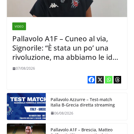
VIDEO
Pallavolo A1F – Cuneo al via,
Signorile: “È stata un po’ una
rivoluzione, ma abbiamo le idee
chiare siu cosa vogliamo fare”
07/08/2026
Pallavolo Azzurre – Test-match
Italia B-Grecia diretta streaming
06/08/2026
Pallavolo A1F – Brescia, Matteo