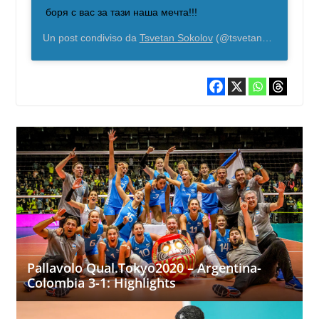
боря с вас за тази наша мечта!!!
Un post condiviso da
Tsvetan Sokolov
(@tsvetan_sokolov) in data:
Pallavolo Qual.Tokyo2020 – Argentina-
Colombia 3-1: Highlights