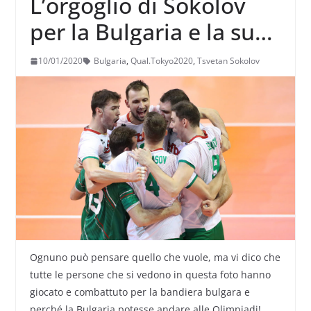
L’orgoglio di Sokolov
per la Bulgaria e la sua
squadra
10/01/2020
Bulgaria
,
Qual.Tokyo2020
,
Tsvetan Sokolov
Ognuno può pensare quello che vuole, ma vi dico che
tutte le persone che si vedono in questa foto hanno
giocato e combattuto per la bandiera bulgara e
perché la Bulgaria potesse andare alle Olimpiadi!