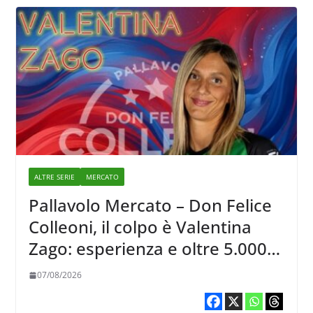
ALTRE SERIE
MERCATO
Pallavolo Mercato – Don Felice
Colleoni, il colpo è Valentina
Zago: esperienza e oltre 5.000
punti al servizio di Trescore
07/08/2026