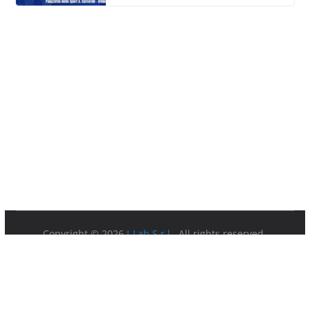
Copyright © 2026
I-Lab S.r.l.
. All rights reserved.
Partita IVA 08879891003.
Sede Legale: Via della Ferratella in Laterano 7 00184 Roma.
Privacy Policy