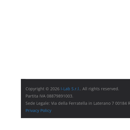
Copyright © 2026
I-Lab S.r.l.
. All rights reserved.
Partita IVA 08879891003.
Sede Legale: Via della Ferratella in Laterano 7 00184
Privacy Policy