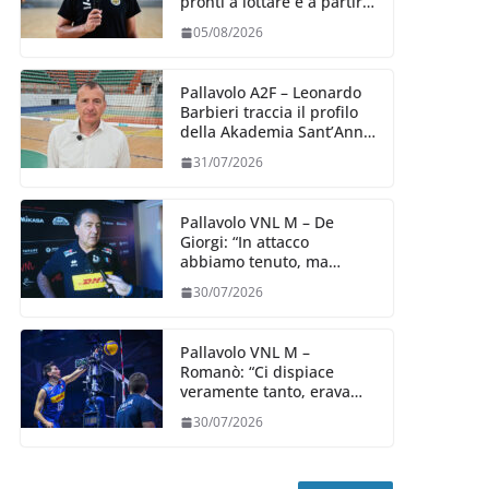
pronti a lottare e a partire
carichi sin dal primo
05/08/2026
giorno”
Pallavolo A2F – Leonardo
Barbieri traccia il profilo
della Akademia Sant’Anna
2026/27
31/07/2026
Pallavolo VNL M – De
Giorgi: “In attacco
abbiamo tenuto, ma
siamo stati penalizzati
30/07/2026
dalla prestazione in
ricezione, è la prima volta”
Pallavolo VNL M –
Romanò: “Ci dispiace
veramente tanto, eravamo
qui per fare di più,
30/07/2026
impareremo”