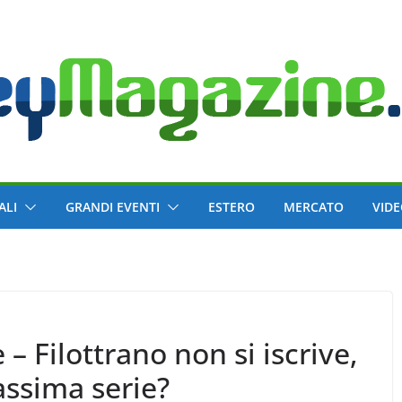
ALI
GRANDI EVENTI
ESTERO
MERCATO
VID
– Filottrano non si iscrive,
assima serie?