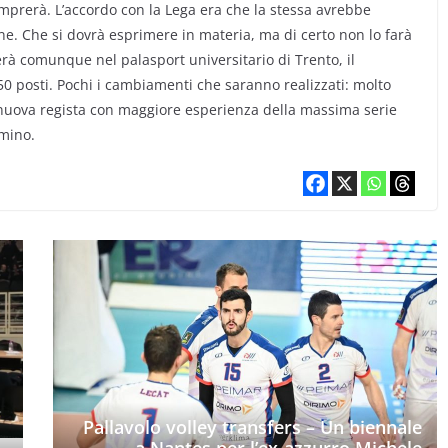
omprerà. L’accordo con la Lega era che la stessa avrebbe
ione. Che si dovrà esprimere in materia, ma di certo non lo farà
erà comunque nel palasport universitario di Trento, il
 posti. Pochi i cambiamenti che saranno realizzati: molto
a nuova regista con maggiore esperienza della massima serie
umino.
Pallavolo volley transfers – Un biennale
a Nantes per l’ex-azzurro Michele