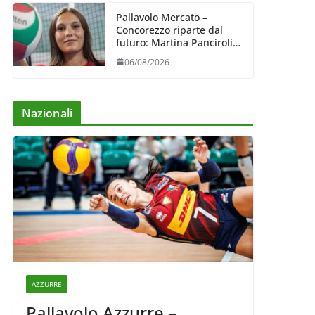
Pallavolo Mercato –
Concorezzo riparte dal
futuro: Martina Panciroli è
il primo acquisto
06/08/2026
Nazionali
AZZURRE
Pallavolo Azzurre –