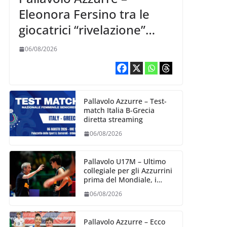
Eleonora Fersino tra le
giocatrici “rivelazione”
della VNL 2026 per
06/08/2026
Volleyball World
Pallavolo Azzurre – Test-
match Italia B-Grecia
diretta streaming
06/08/2026
Pallavolo U17M – Ultimo
collegiale per gli Azzurrini
prima del Mondiale, i
convocati
06/08/2026
Pallavolo Azzurre – Ecco