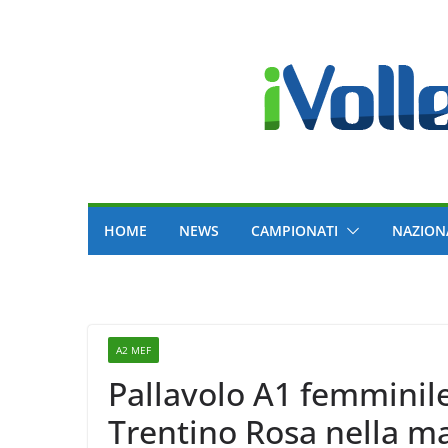
Skip
to
content
HOME
NEWS
CAMPIONATI
NAZION
A2 MEF
Pallavolo A1 femminile 
Trentino Rosa nella m