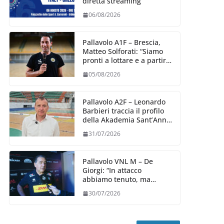
diretta streaming
06/08/2026
Pallavolo A1F – Brescia,
Matteo Solforati: “Siamo
pronti a lottare e a partire
carichi sin dal primo
05/08/2026
giorno”
Pallavolo A2F – Leonardo
Barbieri traccia il profilo
della Akademia Sant’Anna
2026/27
31/07/2026
Pallavolo VNL M – De
Giorgi: “In attacco
abbiamo tenuto, ma
siamo stati penalizzati
30/07/2026
dalla prestazione in
ricezione, è la prima volta”