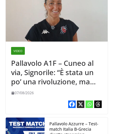
VIDEO
Pallavolo A1F – Cuneo al
via, Signorile: “È stata un
po’ una rivoluzione, ma
abbiamo le idee chiare siu
07/08/2026
cosa vogliamo fare”
Pallavolo Azzurre – Test-
match Italia B-Grecia