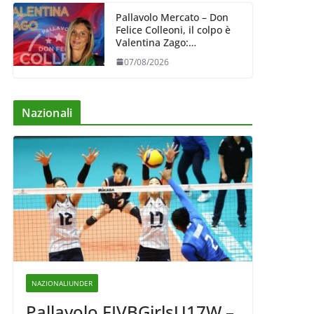
Pallavolo Mercato – Don
Felice Colleoni, il colpo è
Valentina Zago:
esperienza e oltre 5.000
07/08/2026
punti al servizio di
Trescore
Nazionali
NAZIONALIUNDER
Pallavolo FIVBGirlsU17W –