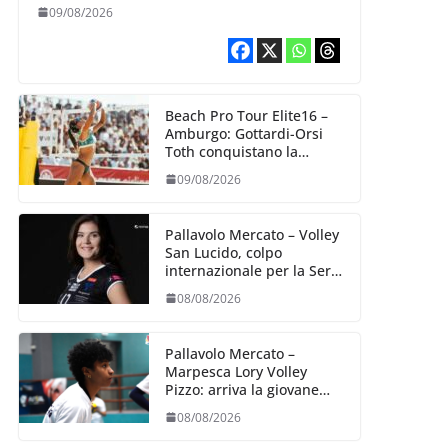
Bologna
09/08/2026
Beach Pro Tour Elite16 –
Amburgo: Gottardi-Orsi
Toth conquistano la
semifinale
09/08/2026
Pallavolo Mercato – Volley
San Lucido, colpo
internazionale per la Serie
B2: arriva la schiacciatrice
08/08/2026
lettone Kristine Teivane
Pallavolo Mercato –
Marpesca Lory Volley
Pizzo: arriva la giovane
italo–brasiliana Any
08/08/2026
Gabrielle Milano