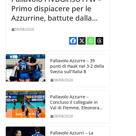
Primo dispiacere per le
Azzurrine, battute dalla
Korea 3-1
09/08/2026
Pallavolo Azzurre – 39
punti di Haak nel 3-2 della
Svezia sull’Italia B
08/08/2026
Pallavolo Azzurre –
Concluso il collegiale in
Val di Fiemme, Eleonora
Fersino: “Stiamo lavorando
08/08/2026
su quei piccoli dettagli
dove poter migliorare”.
Pallavolo Azzurri – La