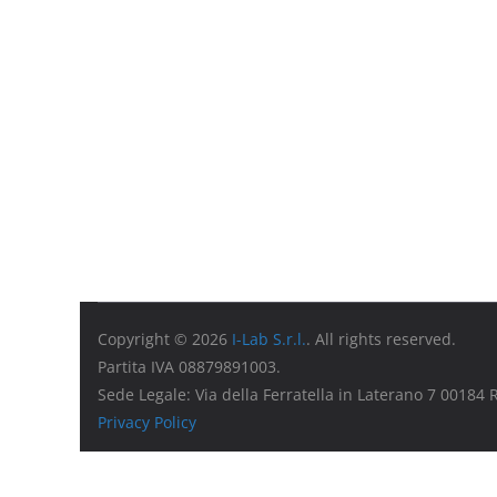
Copyright © 2026
I-Lab S.r.l.
. All rights reserved.
Partita IVA 08879891003.
Sede Legale: Via della Ferratella in Laterano 7 00184
Privacy Policy