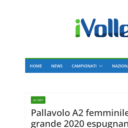
Skip
to
content
HOME
NEWS
CAMPIONATI
NAZION
A2 MEF
Pallavolo A2 femminile
grande 2020 espugnan