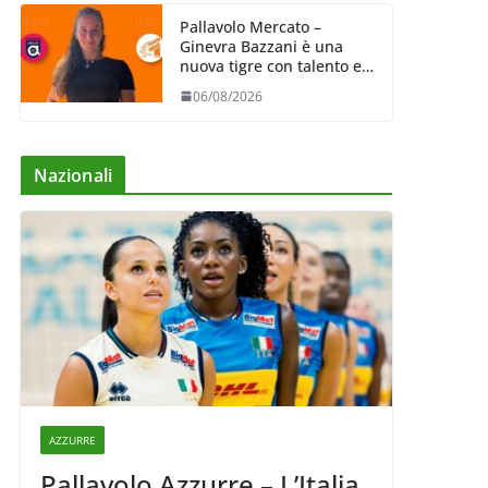
Pallavolo Mercato –
Ginevra Bazzani è una
nuova tigre con talento ed
entusiasmo
06/08/2026
Nazionali
AZZURRE
Pallavolo Azzurre – L’Italia