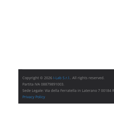
Copyright © 2026
I-Lab S.r.l.
. All rights reserved.
Partita IVA 08879891003.
Sede Legale: Via della Ferratella in Laterano 7 00184
Privacy Policy