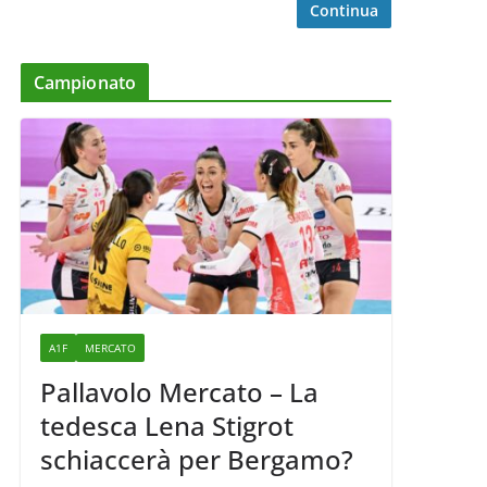
Continua
Campionato
A1F
MERCATO
Pallavolo Mercato – La
tedesca Lena Stigrot
schiaccerà per Bergamo?