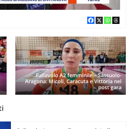
Pallavolo A2 femminile – Sassuolo-
Aragona: Micoli, Caracuta e Vittoria nel
post gara
ti