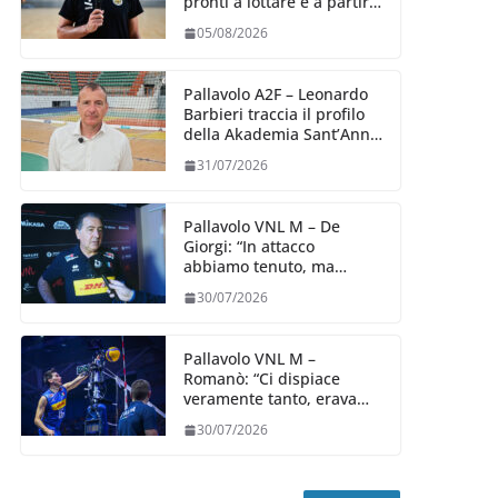
pronti a lottare e a partire
carichi sin dal primo
05/08/2026
giorno”
Pallavolo A2F – Leonardo
Barbieri traccia il profilo
della Akademia Sant’Anna
2026/27
31/07/2026
Pallavolo VNL M – De
Giorgi: “In attacco
abbiamo tenuto, ma
siamo stati penalizzati
30/07/2026
dalla prestazione in
ricezione, è la prima volta”
Pallavolo VNL M –
Romanò: “Ci dispiace
veramente tanto, eravamo
qui per fare di più,
30/07/2026
impareremo”