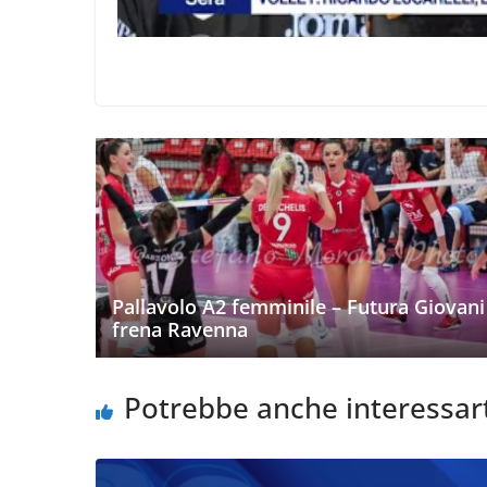
Pallavolo A2 femminile – Futura Giovani
frena Ravenna
Potrebbe anche interessar