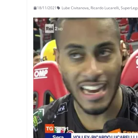
18/11/2021
Lube Civitanova
,
Ricardo Lucarelli
,
SuperLeg