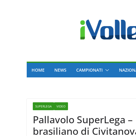
Skip
to
content
HOME
NEWS
CAMPIONATI
NAZION
SUPERLEGA
VIDEO
Pallavolo SuperLega – R
brasiliano di Civitanov