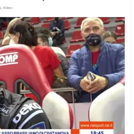
a
,
Video