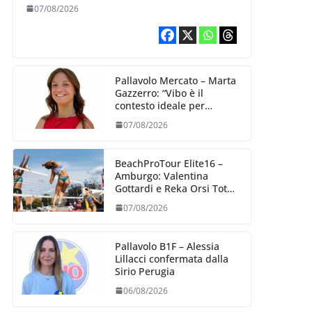
07/08/2026
Pallavolo Mercato – Marta
Gazzerro: “Vibo è il
contesto ideale per
crescere e mettermi alla
07/08/2026
prova”
BeachProTour Elite16 –
Amburgo: Valentina
Gottardi e Reka Orsi Toth
partenza lanciata
07/08/2026
Pallavolo B1F – Alessia
Lillacci confermata dalla
Sirio Perugia
06/08/2026