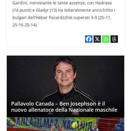
Gardini, nonostante le tante assenze, con Hadrava
(14 punti) e Gladyr (13) ha letteralmente annichilito i
bulgari dell’Hebar Pazardzzhik superati 3-0 (25-11,
25-16 25-14).
Pallavolo Canada – Ben Josephson è il
nuovo allenatore della Nazionale maschile