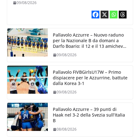
giocano contro la Francia
09/08/2026
Pallavolo Azzurre – Nuovo raduno
per la Nazionale B da domani a
Darfo Boario: il 12 e il 13 amichevoli
con la Romania
09/08/2026
Pallavolo FIVBGirlsU17W – Primo
dispiacere per le Azzurrine, battute
dalla Korea 3-1
09/08/2026
Pallavolo Azzurre – 39 punti di
Haak nel 3-2 della Svezia sull’Italia
B
08/08/2026