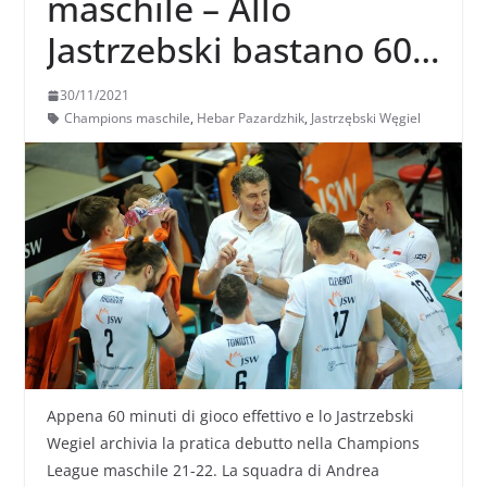
maschile – Allo
Jastrzebski bastano 60
minuti per travolgere
30/11/2021
l’Hebar
Champions maschile
,
Hebar Pazardzhik
,
Jastrzębski Węgiel
Appena 60 minuti di gioco effettivo e lo Jastrzebski
Wegiel archivia la pratica debutto nella Champions
League maschile 21-22. La squadra di Andrea