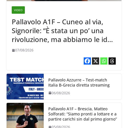
VIDEO
Pallavolo A1F – Cuneo al via,
Signorile: “È stata un po’ una
rivoluzione, ma abbiamo le idee
chiare siu cosa vogliamo fare”
07/08/2026
Pallavolo Azzurre – Test-match
Italia B-Grecia diretta streaming
06/08/2026
Pallavolo A1F – Brescia, Matteo
Solforati: “Siamo pronti a lottare e a
partire carichi sin dal primo giorno”
05/08/2026