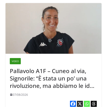
VIDEO
Pallavolo A1F – Cuneo al via,
Signorile: “È stata un po’ una
rivoluzione, ma abbiamo le idee
chiare siu cosa vogliamo fare”
07/08/2026