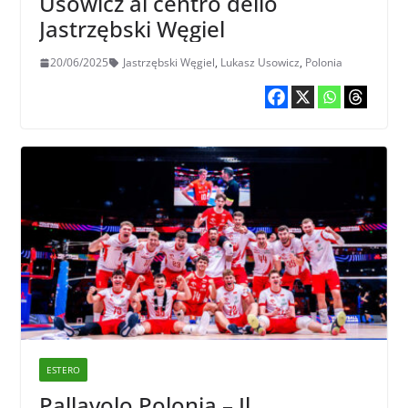
Usowicz al centro dello
Jastrzębski Węgiel
20/06/2025
Jastrzębski Węgiel
,
Lukasz Usowicz
,
Polonia
ESTERO
Pallavolo Polonia – Il