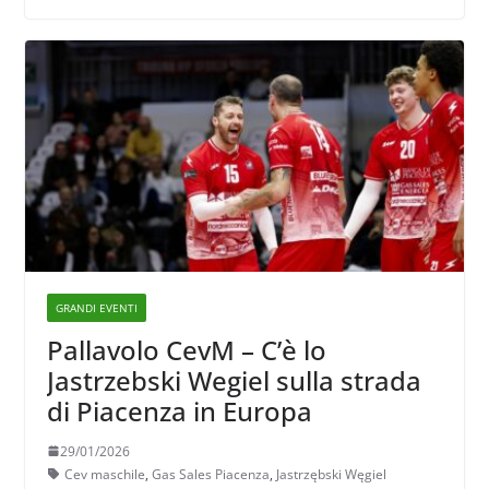
GRANDI EVENTI
Pallavolo CevM – C’è lo
Jastrzebski Wegiel sulla strada
di Piacenza in Europa
29/01/2026
Cev maschile
,
Gas Sales Piacenza
,
Jastrzębski Węgiel