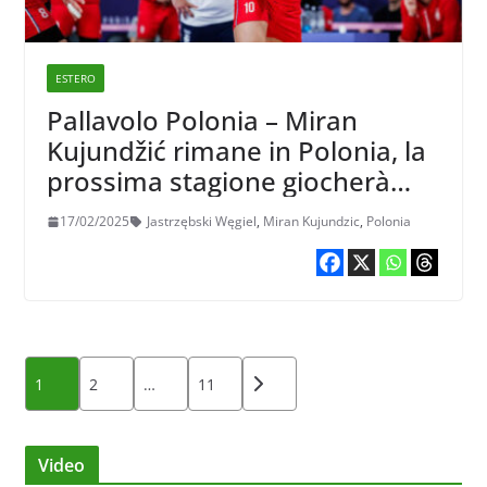
ESTERO
Pallavolo Polonia – Miran
Kujundžić rimane in Polonia, la
prossima stagione giocherà
nello Jastrzębski Wegiel
17/02/2025
Jastrzębski Węgiel
,
Miran Kujundzic
,
Polonia
Paginazione
1
2
…
11
degli
articoli
Video