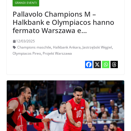
GRANDI EVENTI
Pallavolo Champions M –
Halkbank e Olympiacos hanno
fermato Warszawa e
Jastrzebski Wegiel
12/03/2025
Champions maschile
,
Halkbank Ankara
,
Jastrzębski Węgiel
,
Olympiacos Pireo
,
Projekt Warszawa