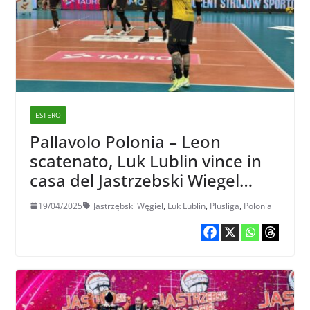
ESTERO
Pallavolo Polonia – Leon
scatenato, Luk Lublin vince in
casa del Jastrzebski Wiegel
nella prima sfida di semifinale
19/04/2025
Jastrzębski Węgiel
,
Luk Lublin
,
Plusliga
,
Polonia