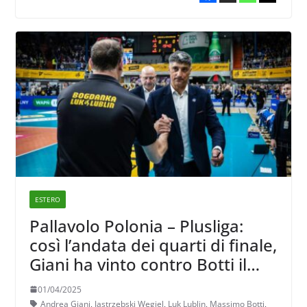
ESTERO
Pallavolo Polonia – Plusliga:
così l’andata dei quarti di finale,
Giani ha vinto contro Botti il
derby italiano in panchina
01/04/2025
Andrea Giani
,
Jastrzębski Węgiel
,
Luk Lublin
,
Massimo Botti
,