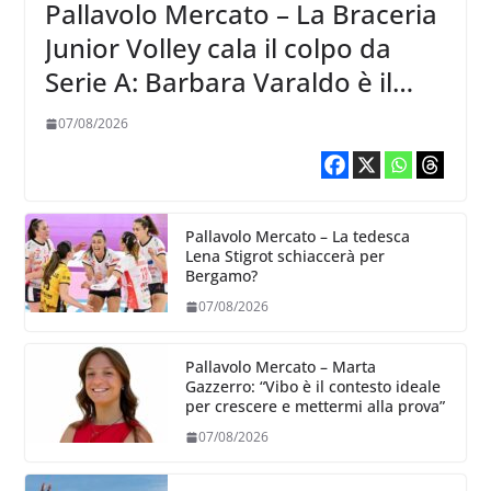
Pallavolo Mercato – La Braceria
Junior Volley cala il colpo da
Serie A: Barbara Varaldo è il
nuovo riferimento dell’attacco
07/08/2026
gialloviola
Pallavolo Mercato – La tedesca
Lena Stigrot schiaccerà per
Bergamo?
07/08/2026
Pallavolo Mercato – Marta
Gazzerro: “Vibo è il contesto ideale
per crescere e mettermi alla prova”
07/08/2026