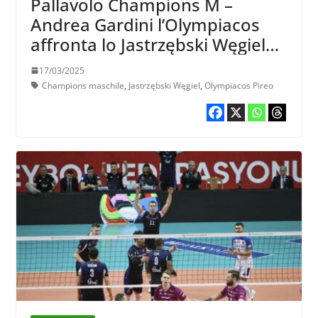
Pallavolo Champions M –
Andrea Gardini l’Olympiacos
affronta lo Jastrzębski Węgiel
con cui ha vinto la Plusliga nel
17/03/2025
2021: l’obiettivo è la F4
Champions maschile
,
Jastrzębski Węgiel
,
Olympiacos Pireo