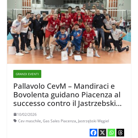
GRANDI EVENTI
Pallavolo CevM – Mandiraci e
Bovolenta guidano Piacenza al
successo contro il Jastrzebski
Wegiel
10/02/2026
Cev maschile
,
Gas Sales Piacenza
,
Jastrzębski Węgiel