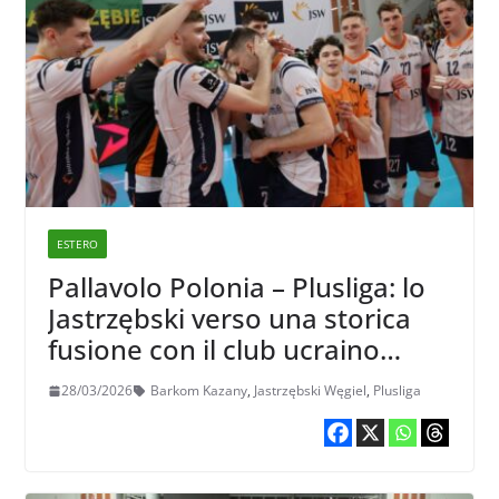
ESTERO
Pallavolo Polonia – Plusliga: lo
Jastrzębski verso una storica
fusione con il club ucraino
Barkom-Kazhany
28/03/2026
Barkom Kazany
,
Jastrzębski Węgiel
,
Plusliga