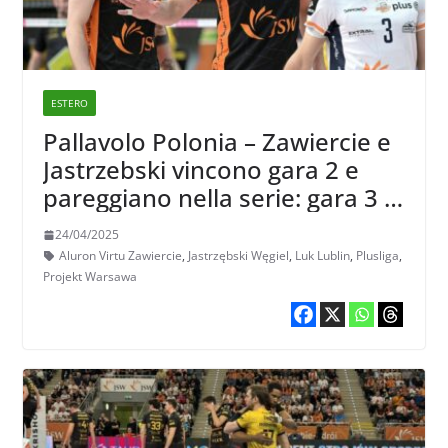
ESTERO
Pallavolo Polonia – Zawiercie e
Jastrzebski vincono gara 2 e
pareggiano nella serie: gara 3 il
26 aprile
24/04/2025
Aluron Virtu Zawiercie
,
Jastrzębski Węgiel
,
Luk Lublin
,
Plusliga
,
Projekt Warsawa