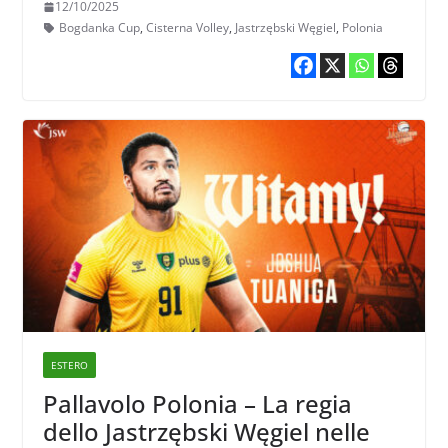
12/10/2025
Bogdanka Cup
,
Cisterna Volley
,
Jastrzębski Węgiel
,
Polonia
ESTERO
Pallavolo Polonia – La regia
dello Jastrzębski Węgiel nelle