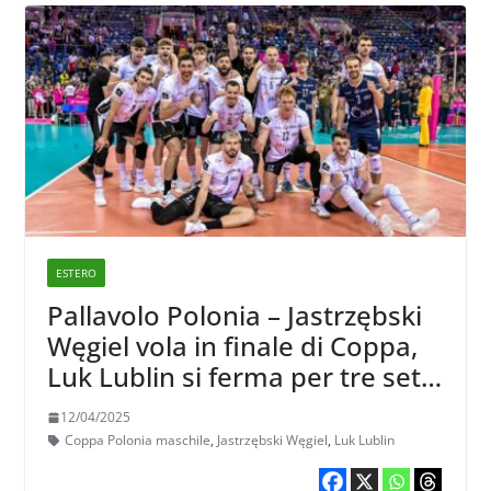
ESTERO
Pallavolo Polonia – Jastrzębski
Węgiel vola in finale di Coppa,
Luk Lublin si ferma per tre set a
23
12/04/2025
Coppa Polonia maschile
,
Jastrzębski Węgiel
,
Luk Lublin