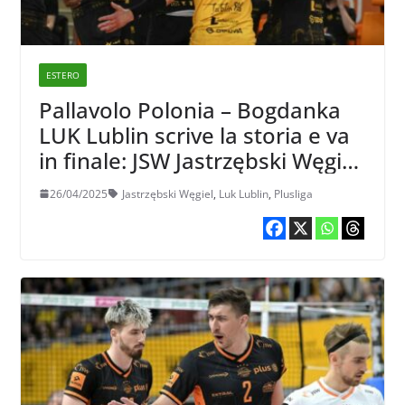
ESTERO
Pallavolo Polonia – Bogdanka
LUK Lublin scrive la storia e va
in finale: JSW Jastrzębski Węgiel
eliminato dalla PlusLiga
26/04/2025
Jastrzębski Węgiel
,
Luk Lublin
,
Plusliga