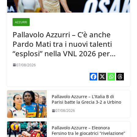
AZZURRI
Pallavolo Azzurri – C’è anche
Pardo Mati tra i nuovi talenti
“esplosi” nella VNL 2026 per
Volleyball World
07/08/2026
Pallavolo Azzurre – L’Italia B di
Parisi batte la Grecia 3-2 a Urbino
07/08/2026
Pallavolo Azzurre – Eleonora
Fersino tra le giocatrici “rivelazione”