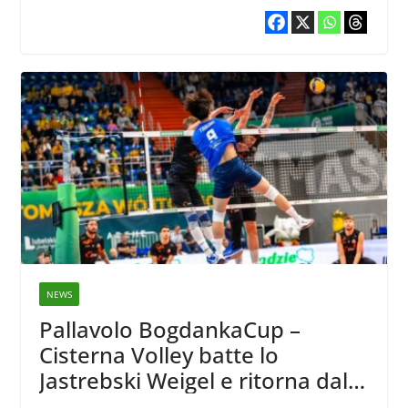
NEWS
Pallavolo BogdankaCup –
Cisterna Volley batte lo
Jastrebski Weigel e ritorna dalla
Polonia con buone indicazioni