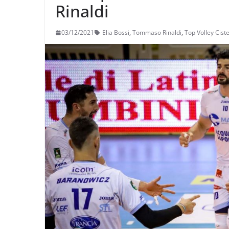
Rinaldi
03/12/2021
Elia Bossi
,
Tommaso Rinaldi
,
Top Volley Cist