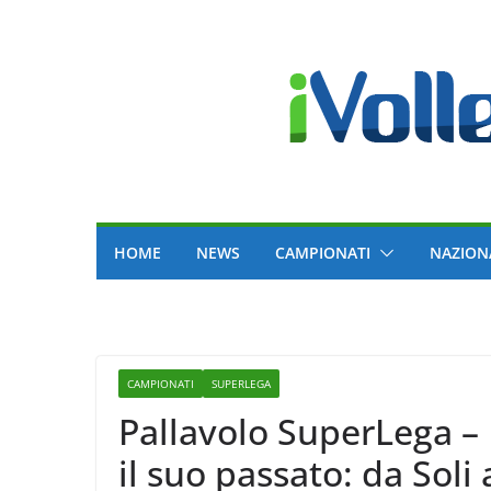
Skip
to
content
HOME
NEWS
CAMPIONATI
NAZION
CAMPIONATI
SUPERLEGA
Pallavolo SuperLega –
il suo passato: da Soli