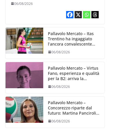
entusiasmo
06/08/2026
Pallavolo Mercato – Itas
Trentino ha ingaggiato
l’ancora convalescente
Alexandra Ravarini
06/08/2026
Pallavolo Mercato – Virtus
Fano, esperienza e qualità
per la B2: arriva la
schiacciatrice fermana
06/08/2026
Alessia Castellucci
Pallavolo Mercato –
Concorezzo riparte dal
futuro: Martina Panciroli è
il primo acquisto
06/08/2026