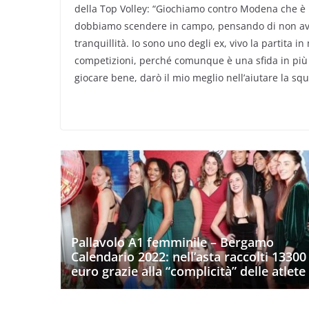
della Top Volley: “Giochiamo contro Modena che è u
dobbiamo scendere in campo, pensando di non aver
tranquillità. Io sono uno degli ex, vivo la partita i
competizioni, perché comunque è una sfida in più g
giocare bene, darò il mio meglio nell’aiutare la squ
Pallavolo A1 femminile – Bergamo
Calendario 2022: nell’asta raccolti 13300
euro grazie alla “complicità” delle atlete