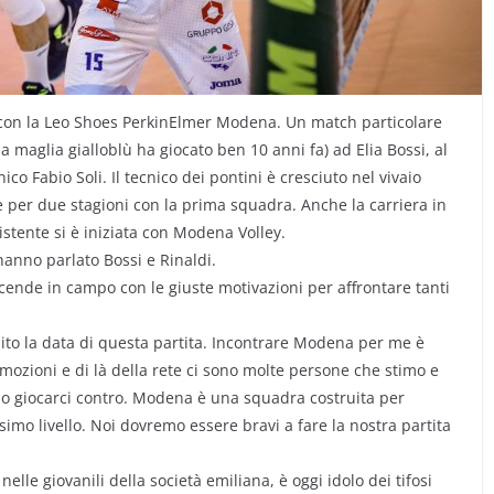
a con la Leo Shoes PerkinElmer Modena. Un match particolare
la maglia gialloblù ha giocato ben 10 anni fa) ad Elia Bossi, al
o Fabio Soli. Il tecnico dei pontini è cresciuto nel vivaio
 per due stagioni con la prima squadra. Anche la carriera in
istente si è iniziata con Modena Volley.
hanno parlato Bossi e Rinaldi.
scende in campo con le giuste motivazioni per affrontare tanti
bito la data di questa partita. Incontrare Modena per me è
emozioni e di là della rete ci sono molte persone che stimo e
lo giocarci contro. Modena è una squadra costruita per
imo livello. Noi dovremo essere bravi a fare la nostra partita
lle giovanili della società emiliana, è oggi idolo dei tifosi