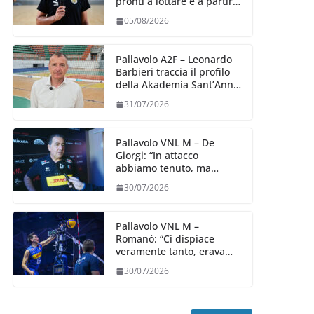
pronti a lottare e a partire
carichi sin dal primo
05/08/2026
giorno”
Pallavolo A2F – Leonardo
Barbieri traccia il profilo
della Akademia Sant’Anna
2026/27
31/07/2026
Pallavolo VNL M – De
Giorgi: “In attacco
abbiamo tenuto, ma
siamo stati penalizzati
30/07/2026
dalla prestazione in
ricezione, è la prima volta”
Pallavolo VNL M –
Romanò: “Ci dispiace
veramente tanto, eravamo
qui per fare di più,
30/07/2026
impareremo”