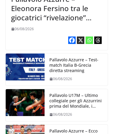
Eleonora Fersino tra le
giocatrici “rivelazione”
della VNL 2026 per
06/08/2026
Volleyball World
Pallavolo Azzurre – Test-
match Italia B-Grecia
diretta streaming
06/08/2026
Pallavolo U17M – Ultimo
collegiale per gli Azzurrini
prima del Mondiale, i
convocati
06/08/2026
Pallavolo Azzurre – Ecco