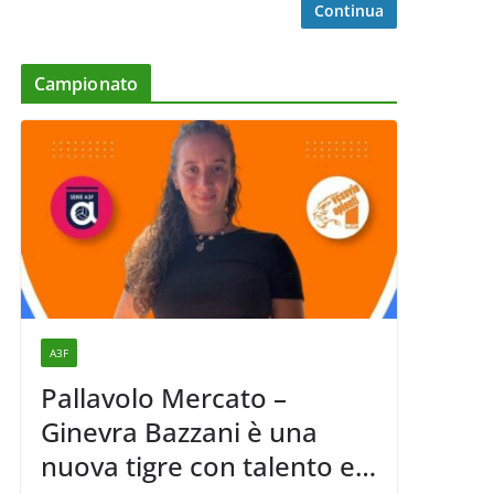
Continua
Campionato
A3F
Pallavolo Mercato –
Ginevra Bazzani è una
nuova tigre con talento ed