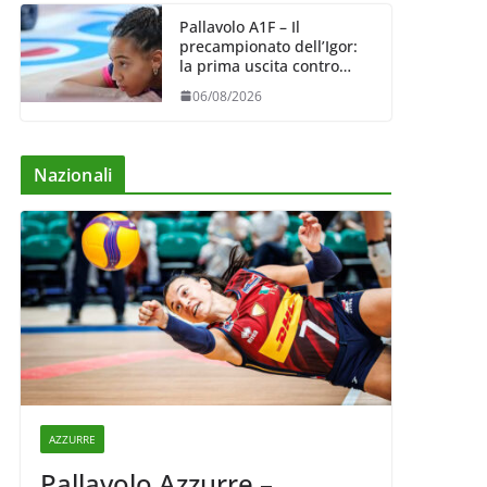
Pallavolo A1F – Il
precampionato dell’Igor:
la prima uscita contro
Bergamo (04/09)
06/08/2026
Nazionali
AZZURRE
Pallavolo Azzurre –