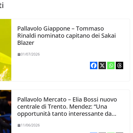
ti
Pallavolo Giappone – Tommaso
Rinaldi nominato capitano dei Sakai
Blazer
01/07/2026
Pallavolo Mercato – Elia Bossi nuovo
centrale di Trento. Mendez: “Una
opportunità tanto interessante da
decidere di coglierla subito”
11/06/2026