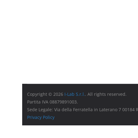
Copyright © 2026
I-Lab S.r.l.
. All rights reserved.
Partita IVA 08879891003.
Sede Legale: Via della Ferratella in Laterano 7 00184
Privacy Policy