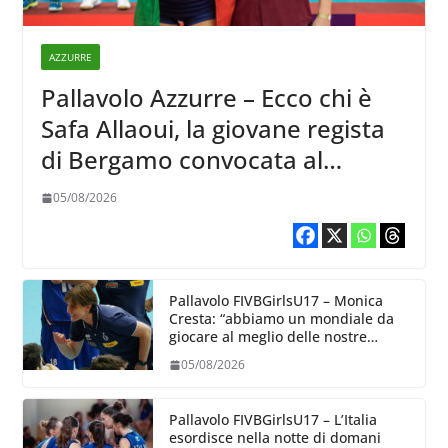
AZZURRE
Pallavolo Azzurre – Ecco chi è
Safa Allaoui, la giovane regista
di Bergamo convocata al
collegiale di Cavalese
05/08/2026
Pallavolo FIVBGirlsU17 – Monica
Cresta: “abbiamo un mondiale da
giocare al meglio delle nostre
capacità”
05/08/2026
Pallavolo FIVBGirlsU17 – L’Italia
esordisce nella notte di domani