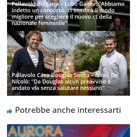
Pallavolo Bulgaria – Lubo Ganev: “Abbiamo
indetto un concorso, ci sembra il modo
migliore per scegliere il nuovo ct della
nazionale femminile”
Pallavolo Caso Douglas Souza – Ninni De
Nicolò: “Da Douglas alcun preavviso è
andato via senza salutare nessuno”
Potrebbe anche interessarti