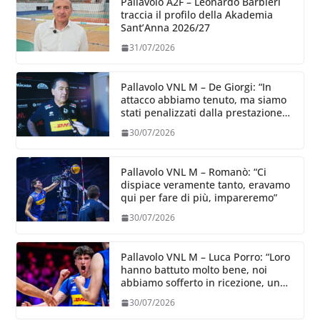
Pallavolo A2F – Leonardo Barbieri
traccia il profilo della Akademia
Sant’Anna 2026/27
31/07/2026
Pallavolo VNL M – De Giorgi: “In
attacco abbiamo tenuto, ma siamo
stati penalizzati dalla prestazione
in ricezione, è la prima volta”
30/07/2026
Pallavolo VNL M – Romanò: “Ci
dispiace veramente tanto, eravamo
qui per fare di più, impareremo”
30/07/2026
Pallavolo VNL M – Luca Porro: “Loro
hanno battuto molto bene, noi
abbiamo sofferto in ricezione, uno
spunto su cui lavorare e migliorare”
30/07/2026