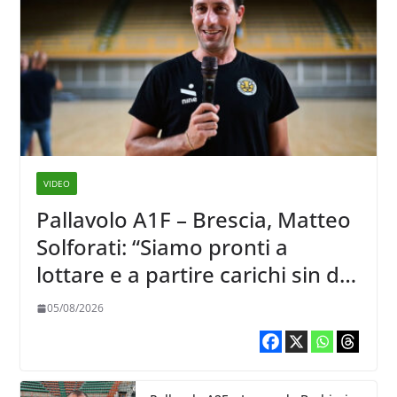
VIDEO
Pallavolo A1F – Brescia, Matteo
Solforati: “Siamo pronti a
lottare e a partire carichi sin dal
primo giorno”
05/08/2026