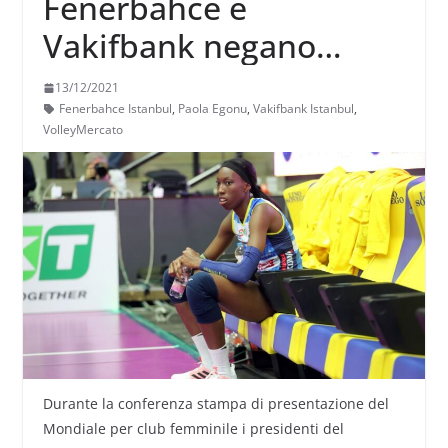
Fenerbahce e
Vakifbank negano
offerte per Paola Egonu
13/12/2021
quest’anno: il primo
Fenerbahce Istanbul
,
Paola Egonu
,
Vakifbank Istanbul
,
VolleyMercato
esclude l’ingaggio, il
secondo è vigile sulla
situazione
Durante la conferenza stampa di presentazione del
Mondiale per club femminile i presidenti del