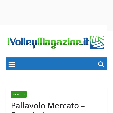
×
Skip
to
content
MERCATO
Pallavolo Mercato –