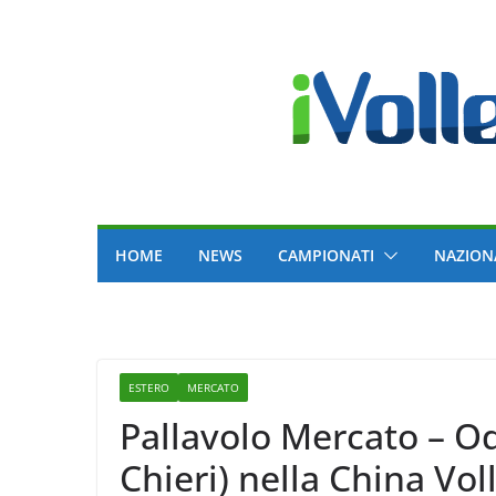
Skip
to
content
HOME
NEWS
CAMPIONATI
NAZION
ESTERO
MERCATO
Pallavolo Mercato – Od
Chieri) nella China Vo