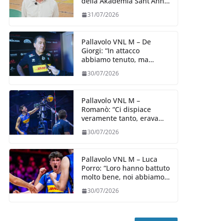
della Akademia Sant’Anna
2026/27
31/07/2026
Pallavolo VNL M – De
Giorgi: “In attacco
abbiamo tenuto, ma
siamo stati penalizzati
30/07/2026
dalla prestazione in
ricezione, è la prima volta”
Pallavolo VNL M –
Romanò: “Ci dispiace
veramente tanto, eravamo
qui per fare di più,
30/07/2026
impareremo”
Pallavolo VNL M – Luca
Porro: “Loro hanno battuto
molto bene, noi abbiamo
sofferto in ricezione, uno
30/07/2026
spunto su cui lavorare e
migliorare”