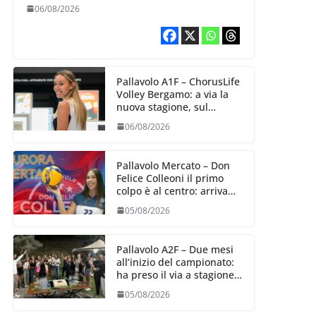
10 agosto, i sogni di
06/08/2026
salvezza di Julie
Lengweiler,
Pallavolo A1F – ChorusLife
Volley Bergamo: a via la
nuova stagione, sul
mercato si cerca la vice
06/08/2026
Ungureanu
Pallavolo Mercato – Don
Felice Colleoni il primo
colpo è al centro: arriva
Aurora Bertasi
05/08/2026
Pallavolo A2F – Due mesi
all’inizio del campionato:
ha preso il via a stagione
delle Black Angels
05/08/2026