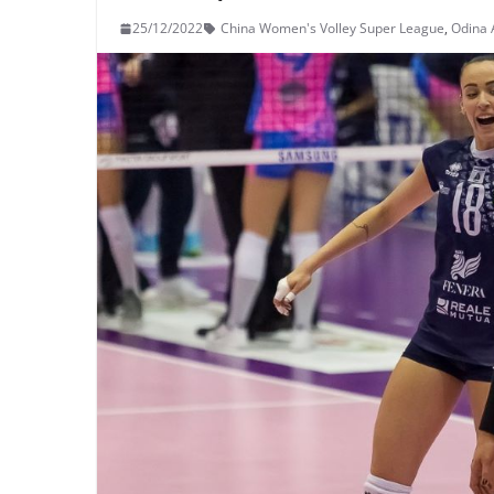
25/12/2022
China Women's Volley Super League
,
Odina 