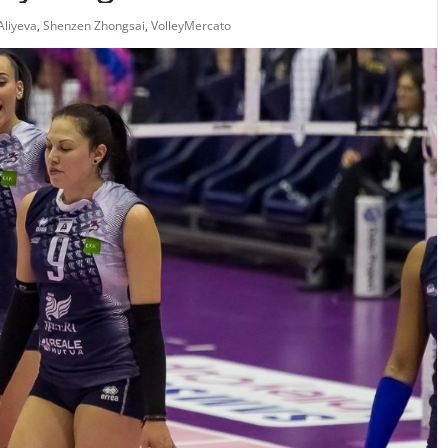
Aliyeva
,
Shenzen Zhongsai
,
VolleyMercato