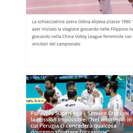
La schiacciatrice azera Odina Aliyeva (classe 1990 
aver iniziato la stagione giocando nelle Filippine n
giocando nella China Volley League femminile con
vincitori del campionato
Pallavolo SuperLega – Simone Cruciani 
la mission impossible: “Nel momento in
cui Perugia ci concederà qualcosa
dovremo sfruttare l’occasione”