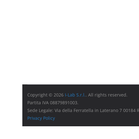
Copyright © 2026
I-Lab S.r.l.
. All rights reserved.
Partita IVA 08879891003.
Sede Legale: Via della Ferratella in Laterano 7 00184
Privacy Policy