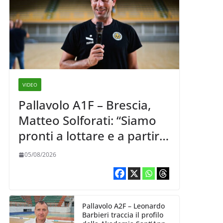
VIDEO
Pallavolo A1F – Brescia,
Matteo Solforati: “Siamo
pronti a lottare e a partire
carichi sin dal primo
05/08/2026
giorno”
Pallavolo A2F – Leonardo
Barbieri traccia il profilo