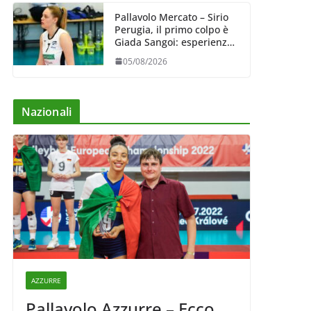
Pallavolo Mercato – Sirio
Perugia, il primo colpo è
Giada Sangoi: esperienza
e talento in attacco
05/08/2026
Nazionali
AZZURRE
Pallavolo Azzurre – Ecco