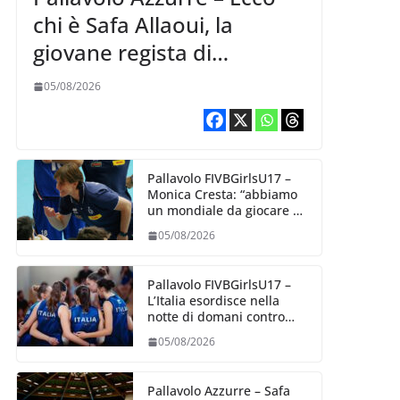
chi è Safa Allaoui, la
giovane regista di
Bergamo convocata al
05/08/2026
collegiale di Cavalese
Pallavolo FIVBGirlsU17 –
Monica Cresta: “abbiamo
un mondiale da giocare al
meglio delle nostre
05/08/2026
capacità”
Pallavolo FIVBGirlsU17 –
L’Italia esordisce nella
notte di domani contro
l’Algeria
05/08/2026
Pallavolo Azzurre – Safa