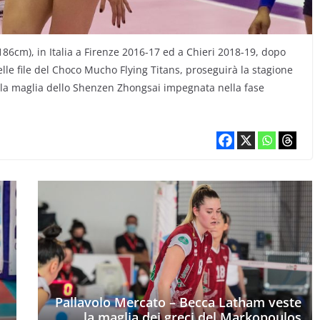
186cm), in Italia a Firenze 2016-17 ed a Chieri 2018-19, dopo
elle file del Choco Mucho Flying Titans, proseguirà la stagione
 la maglia dello Shenzen Zhongsai impegnata nella fase
e
Pallavolo Mercato – Becca Latham veste
la maglia dei greci del Markopoulos