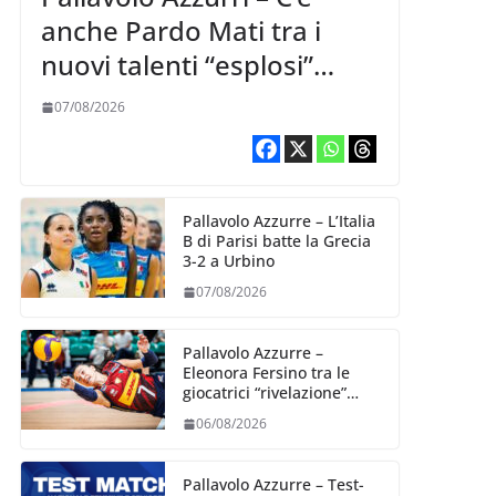
anche Pardo Mati tra i
nuovi talenti “esplosi”
nella VNL 2026 per
07/08/2026
Volleyball World
Pallavolo Azzurre – L’Italia
B di Parisi batte la Grecia
3-2 a Urbino
07/08/2026
Pallavolo Azzurre –
Eleonora Fersino tra le
giocatrici “rivelazione”
della VNL 2026 per
06/08/2026
Volleyball World
Pallavolo Azzurre – Test-