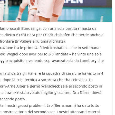
clamoroso di Bundesliga: con una sola partita rimasta da
 ma dietro é crisi nera per Friedrichshafen che perde anche a
rontare Br Volleys all’ultima giornata).
ficazione fra le prime 4, Friedrichshafen – che in settimana
ebski Wegiel dopo aver perso 3-0 l’andata – ha vinto una sola
taggio acquisito e venendo sopravanzato sia da Luneburg che
 la sfida tra gli Häfler e la squadra di casa che ha vinto in 4
 dopo la crisi tecnica a sorpresa che l’ha coinvolta. La
jörn-Arne Alber e Bernd Werscheck sale al secondo posto in
rnastowicz è stato votato miglior giocatore. Ora Düren dovrà
 secondo posto.
e i nostri grossi problemi. Leo (Bernsmann) ha dato tutto
nostra vittoria del secondo set. I nostri attaccanti esterni