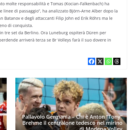
nto molte responsabilità e Tomas (Kocian-Falkenbach) ha
e linee di passaggio”, ha analizzato Björn-Arne Alber dopo la
n Batanov e degli attaccanti Filip John ed Erik Röhrs ma le
reno di conquista.
 in tre set da Berlino. Ora Luneburg ospiterà Düren per
perdende arriverà terza se Br Volleys farà il suo dovere in
Pallavolo Germania – Chi è Anton “Tony”
à
Brehme il centralone tedesco nel mirino
di Modena Volley