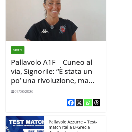
VIDEO
Pallavolo A1F – Cuneo al
via, Signorile: “È stata un
po’ una rivoluzione, ma
abbiamo le idee chiare siu
07/08/2026
cosa vogliamo fare”
Pallavolo Azzurre – Test-
match Italia B-Grecia