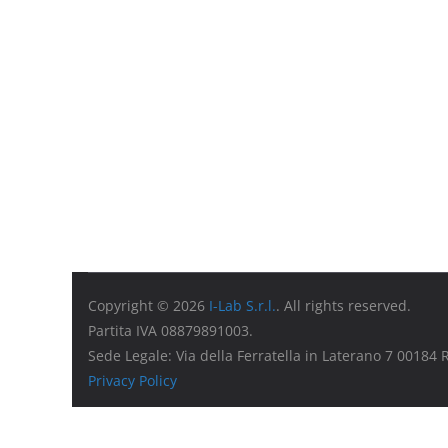
Copyright © 2026
I-Lab S.r.l.
. All rights reserved.
Partita IVA 08879891003.
Sede Legale: Via della Ferratella in Laterano 7 00184
Privacy Policy