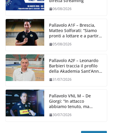
diretta streaming
06/08/2026
Pallavolo A1F – Brescia,
Matteo Solforati: “Siamo
pronti a lottare e a partire
carichi sin dal primo
05/08/2026
giorno”
Pallavolo A2F – Leonardo
Barbieri traccia il profilo
della Akademia Sant’Anna
2026/27
31/07/2026
Pallavolo VNL M – De
Giorgi: “In attacco
abbiamo tenuto, ma
siamo stati penalizzati
30/07/2026
dalla prestazione in
ricezione, è la prima volta”