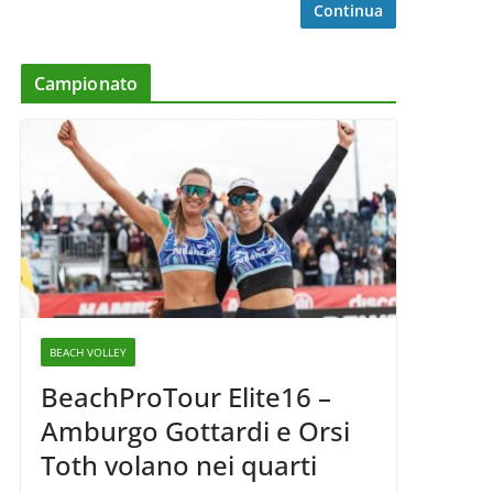
Continua
Campionato
BEACH VOLLEY
BeachProTour Elite16 –
Amburgo Gottardi e Orsi
Toth volano nei quarti