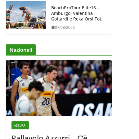
BeachProTour Elite16 –
Amburgo: Valentina
Gottardi e Reka Orsi Toth
partenza lanciata
07/08/2026
Nazionali
AZZURRI
Pallavolo Azzurri – C’è