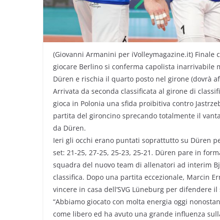
(Giovanni Armanini per iVolleymagazine.it) Finale 
giocare Berlino si conferma capolista inarrivabile
Düren e rischia il quarto posto nel girone (dovrà aff
Arrivata da seconda classificata al girone di classi
gioca in Polonia una sfida proibitiva contro Jastrz
partita del gironcino sprecando totalmente il van
da Düren.
Ieri gli occhi erano puntati soprattutto su Düren per
set: 21-25, 27-25, 25-23, 25-21. Düren pare in forma
squadra del nuovo team di allenatori ad interim B
classifica. Dopo una partita eccezionale, Marcin E
vincere in casa dell’SVG Lüneburg per difendere il
“Abbiamo giocato con molta energia oggi nonostant
come libero ed ha avuto una grande influenza sulla 