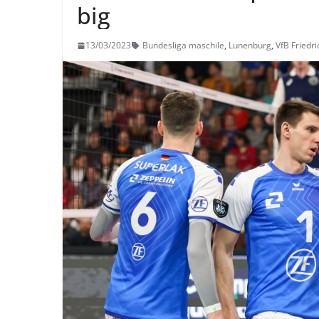
big
13/03/2023
Bundesliga maschile
,
Lunenburg
,
VfB Friedr