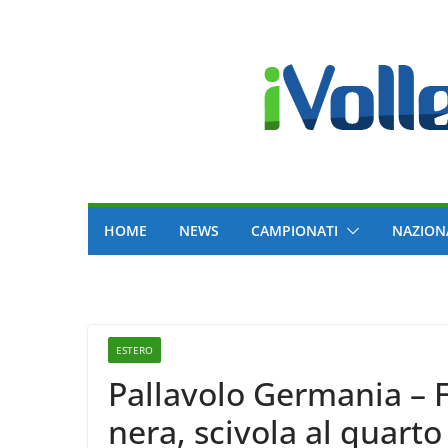
Skip
to
content
HOME
NEWS
CAMPIONATI
NAZION
ESTERO
Pallavolo Germania – Fr
nera, scivola al quarto posto del gironcino delle