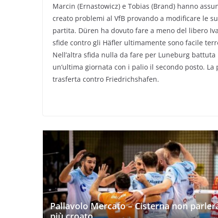
Marcin (Ernastowicz) e Tobias (Brand) hanno assu
creato problemi al VfB provando a modificare le su
partita. Düren ha dovuto fare a meno del libero Iva
sfide contro gli Häfler ultimamente sono facile ter
Nell’altra sfida nulla da fare per Luneburg battuta
un’ultima giornata con i palio il secondo posto. La 
trasferta contro Friedrichshafen.
Pallavolo Mercato – Cisterna non parler
più croato