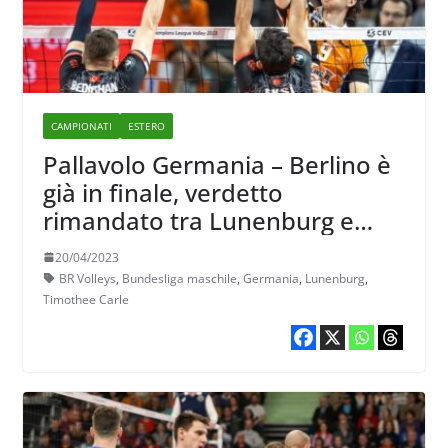
CAMPIONATI
ESTERO
Pallavolo Germania – Berlino è
già in finale, verdetto
rimandato tra Lunenburg e
Friedrichshafen
20/04/2023
BR Volleys
,
Bundesliga maschile
,
Germania
,
Lunenburg
,
Timothee Carle