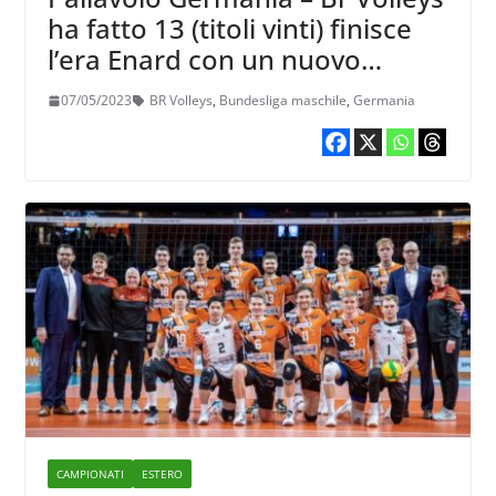
ha fatto 13 (titoli vinti) finisce
l’era Enard con un nuovo
trionfo
07/05/2023
BR Volleys
,
Bundesliga maschile
,
Germania
CAMPIONATI
ESTERO