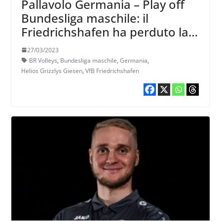
Pallavolo Germania – Play off
Bundesliga maschile: il
Friedrichshafen ha perduto la
prima in casa con il Giesen
27/03/2023
BR Volleys
,
Bundesliga maschile
,
Germania
,
Helios Grizzlys Giesen
,
VfB Friedrichshafen