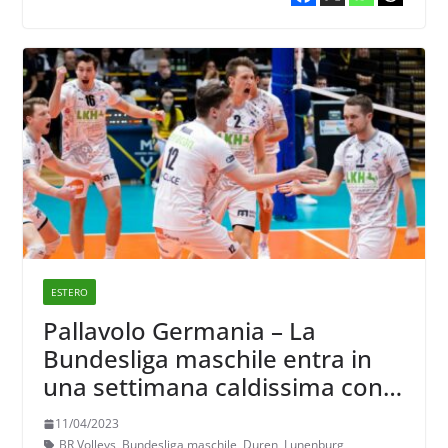
ESTERO
Pallavolo Germania – La
Bundesliga maschile entra in
una settimana caldissima con
gara 1 delle semifinali.
11/04/2023
BR Volleys
,
Bundesliga maschile
,
Duren
,
Lunenburg
,