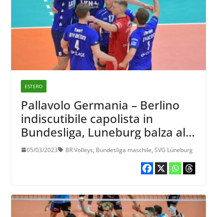
ESTERO
Pallavolo Germania – Berlino
indiscutibile capolista in
Bundesliga, Luneburg balza al
secondo posto
05/03/2023
BR Volleys
,
Bundesliga maschile
,
SVG Lüneburg