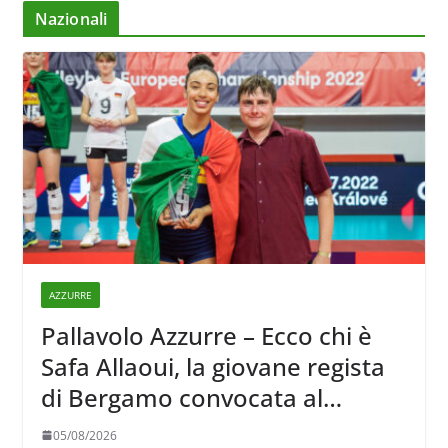
Nazionali
AZZURRE
Pallavolo Azzurre – Ecco chi è
Safa Allaoui, la giovane regista
di Bergamo convocata al
collegiale di Cavalese
05/08/2026