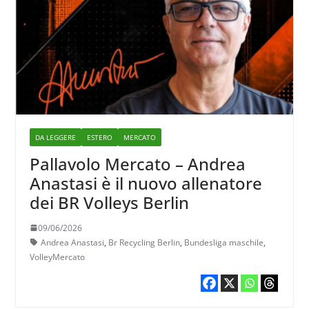
DA LEGGERE
ESTERO
MERCATO
Pallavolo Mercato – Andrea
Anastasi è il nuovo allenatore
dei BR Volleys Berlin
09/06/2026
Andrea Anastasi
,
Br Recycling Berlin
,
Bundesliga maschile
,
VolleyMercato