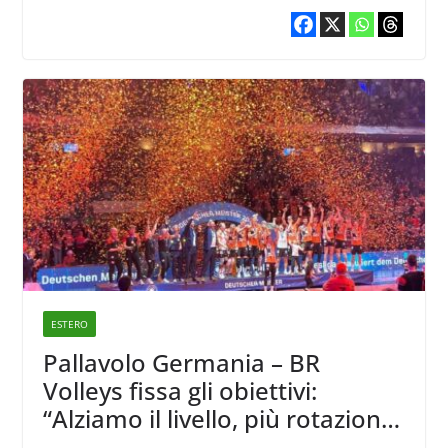
ESTERO
Pallavolo Germania – BR
Volleys fissa gli obiettivi:
“Alziamo il livello, più rotazioni
e esperienza”