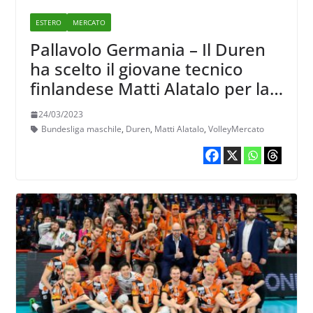
ESTERO
MERCATO
Pallavolo Germania – Il Duren
ha scelto il giovane tecnico
finlandese Matti Alatalo per la
prossima stagione
24/03/2023
Bundesliga maschile
,
Duren
,
Matti Alatalo
,
VolleyMercato