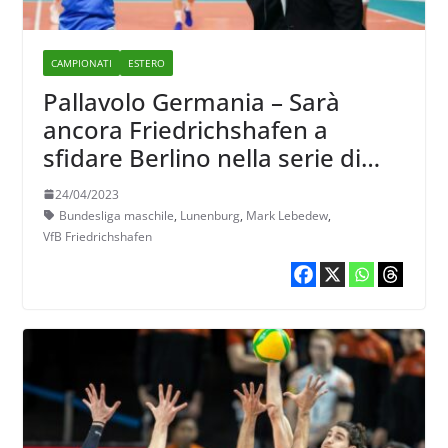
CAMPIONATI
ESTERO
Pallavolo Germania – Sarà
ancora Friedrichshafen a
sfidare Berlino nella serie di
finale della Bundesliga
24/04/2023
maschile
Bundesliga maschile
,
Lunenburg
,
Mark Lebedew
,
VfB Friedrichshafen