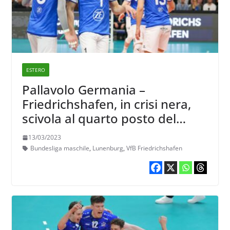
ESTERO
Pallavolo Germania –
Friedrichshafen, in crisi nera,
scivola al quarto posto del
gironcino delle big
13/03/2023
Bundesliga maschile
,
Lunenburg
,
VfB Friedrichshafen