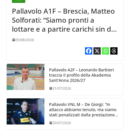
Pallavolo A1F – Brescia, Matteo
Solforati: “Siamo pronti a
lottare e a partire carichi sin dal
primo giorno”
05/08/2026
Pallavolo A2F – Leonardo Barbieri
traccia il profilo della Akademia
Sant’Anna 2026/27
31/07/2026
Pallavolo VNL M – De Giorgi: “In
attacco abbiamo tenuto, ma siamo
stati penalizzati dalla prestazione
in ricezione, è la prima volta”
30/07/2026