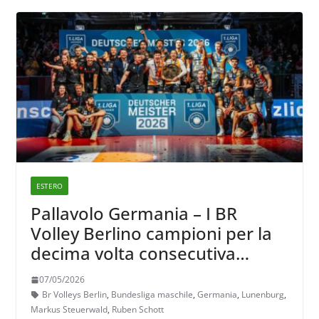
ESTERO
Pallavolo Germania – I BR
Volley Berlino campioni per la
decima volta consecutiva
(Ruben Schott 9 titoli)
07/05/2026
Br Volleys Berlin
,
Bundesliga maschile
,
Germania
,
Lunenburg
,
Markus Steuerwald
,
Ruben Schott