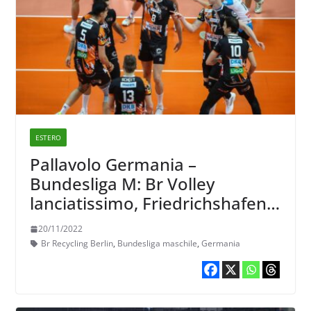
ESTERO
Pallavolo Germania –
Bundesliga M: Br Volley
lanciatissimo, Friedrichshafen
secondo ma distanziato.
20/11/2022
Br Recycling Berlin
,
Bundesliga maschile
,
Germania