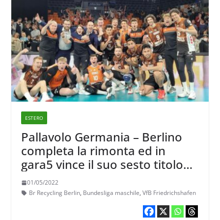
ESTERO
Pallavolo Germania – Berlino
completa la rimonta ed in
gara5 vince il suo sesto titolo
nazionale
01/05/2022
Br Recycling Berlin
,
Bundesliga maschile
,
VfB Friedrichshafen