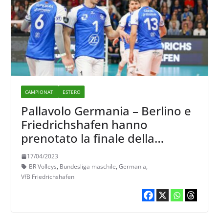
CAMPIONATI
ESTERO
Pallavolo Germania – Berlino e
Friedrichshafen hanno
prenotato la finale della
Bundesliga uomini
17/04/2023
BR Volleys
,
Bundesliga maschile
,
Germania
,
VfB Friedrichshafen