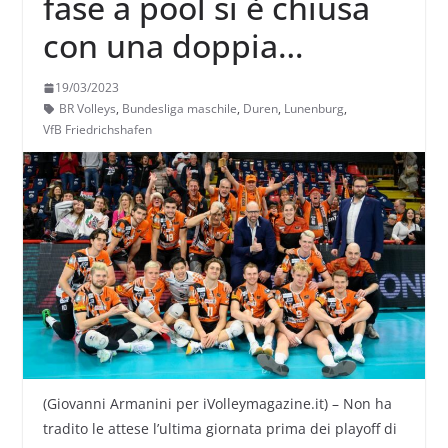
fase a pool si è chiusa
con una doppia
sorpresa alle spalle di
19/03/2023
Berlino
BR Volleys
,
Bundesliga maschile
,
Duren
,
Lunenburg
,
VfB Friedrichshafen
(Giovanni Armanini per iVolleymagazine.it) – Non ha
tradito le attese l’ultima giornata prima dei playoff di