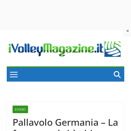
×
Skip
to
content
ESTERO
Pallavolo Germania – La