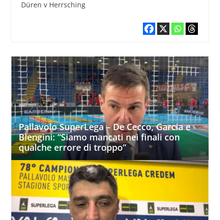
Düren v Herrsching
Pallavolo SuperLega – De Cecco, Garcia e
Blengini: “Siamo mancati nei finali con
qualche errore di troppo”