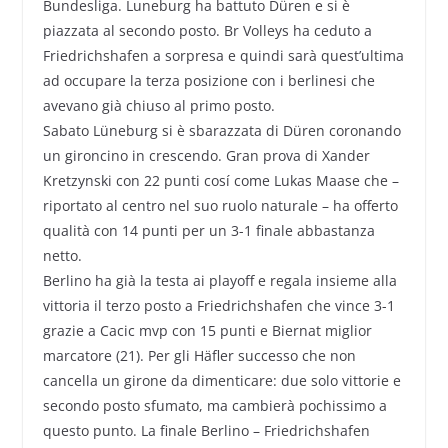
Bundesliga. Luneburg ha battuto Düren e si è
piazzata al secondo posto. Br Volleys ha ceduto a
Friedrichshafen a sorpresa e quindi sarà quest’ultima
ad occupare la terza posizione con i berlinesi che
avevano già chiuso al primo posto.
Sabato Lüneburg si è sbarazzata di Düren coronando
un gironcino in crescendo. Gran prova di Xander
Kretzynski con 22 punti cosí come Lukas Maase che –
riportato al centro nel suo ruolo naturale – ha offerto
qualità con 14 punti per un 3-1 finale abbastanza
netto.
Berlino ha già la testa ai playoff e regala insieme alla
vittoria il terzo posto a Friedrichshafen che vince 3-1
grazie a Cacic mvp con 15 punti e Biernat miglior
marcatore (21). Per gli Häfler successo che non
cancella un girone da dimenticare: due solo vittorie e
secondo posto sfumato, ma cambierà pochissimo a
questo punto. La finale Berlino – Friedrichshafen