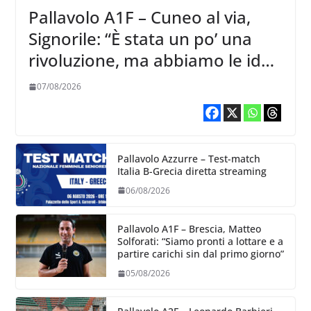
Pallavolo A1F – Cuneo al via,
Signorile: “È stata un po’ una
rivoluzione, ma abbiamo le idee
chiare siu cosa vogliamo fare”
07/08/2026
Pallavolo Azzurre – Test-match
Italia B-Grecia diretta streaming
06/08/2026
Pallavolo A1F – Brescia, Matteo
Solforati: “Siamo pronti a lottare e a
partire carichi sin dal primo giorno”
05/08/2026