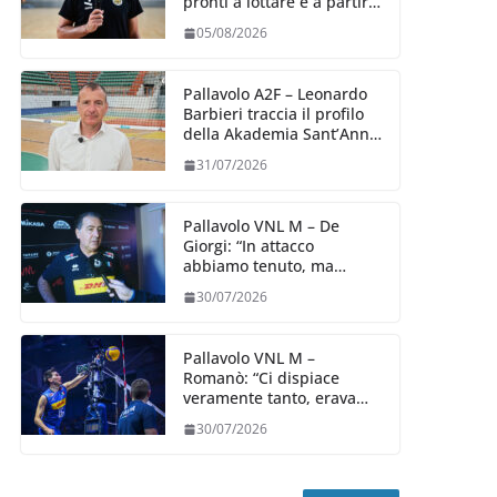
pronti a lottare e a partire
carichi sin dal primo
05/08/2026
giorno”
Pallavolo A2F – Leonardo
Barbieri traccia il profilo
della Akademia Sant’Anna
2026/27
31/07/2026
Pallavolo VNL M – De
Giorgi: “In attacco
abbiamo tenuto, ma
siamo stati penalizzati
30/07/2026
dalla prestazione in
ricezione, è la prima volta”
Pallavolo VNL M –
Romanò: “Ci dispiace
veramente tanto, eravamo
qui per fare di più,
30/07/2026
impareremo”