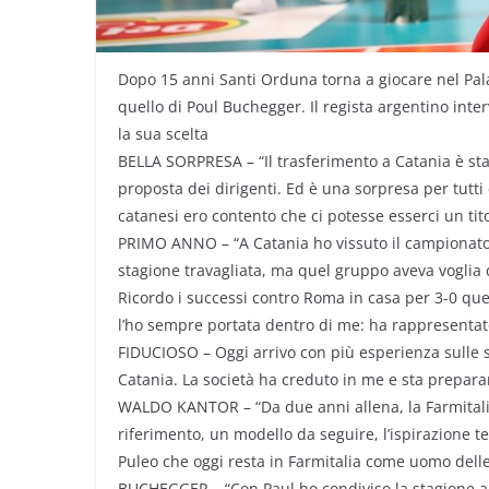
Dopo 15 anni Santi Orduna torna a giocare nel PalaCa
quello di Poul Buchegger. Il regista argentino inter
la sua scelta
BELLA SORPRESA – “Il trasferimento a Catania è st
proposta dei dirigenti. Ed è una sorpresa per tutti
catanesi ero contento che ci potesse esserci un tito
PRIMO ANNO – “A Catania ho vissuto il campionato d
stagione travagliata, ma quel gruppo aveva voglia d
Ricordo i successi contro Roma in casa per 3-0 que
l’ho sempre portata dentro di me: ha rappresentato
FIDUCIOSO – Oggi arrivo con più esperienza sulle s
Catania. La società ha creduto in me e sta prepar
WALDO KANTOR – “Da due anni allena, la Farmitali
riferimento, un modello da seguire, l’ispirazione 
Puleo che oggi resta in Farmitalia come uomo delle 
BUCHEGGER – “Con Paul ho condiviso la stagione a