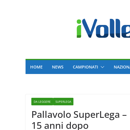
Skip
to
content
HOME
NEWS
CAMPIONATI
NAZION
DA LEGGERE
SUPERLEGA
Pallavolo SuperLega – I
15 anni dopo