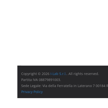
Copyright © 2026
I-Lab S.r.l.
. All rights reserved.
Partita IVA 08879891003.
Sede Legale: Via della Ferratella in Laterano 7 00184
Privacy Policy