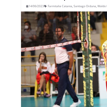
14/06/2023
Farmitalia Catania
,
Santiago Orduna
,
Waldo 