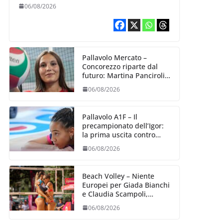
schiacciatrice fermana
06/08/2026
Alessia Castellucci
Pallavolo Mercato –
Concorezzo riparte dal
futuro: Martina Panciroli è
il primo acquisto
06/08/2026
Pallavolo A1F – Il
precampionato dell’Igor:
la prima uscita contro
Bergamo (04/09)
06/08/2026
Beach Volley – Niente
Europei per Giada Bianchi
e Claudia Scampoli,
costrette al forfait
06/08/2026