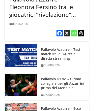
Eleonora Fersino tra le
giocatrici “rivelazione”
della VNL 2026 per
06/08/2026
Volleyball World
Pallavolo Azzurre – Test-
match Italia B-Grecia
diretta streaming
06/08/2026
Pallavolo U17M – Ultimo
collegiale per gli Azzurrini
prima del Mondiale, i
convocati
06/08/2026
Pallavolo Azzurre – Ecco