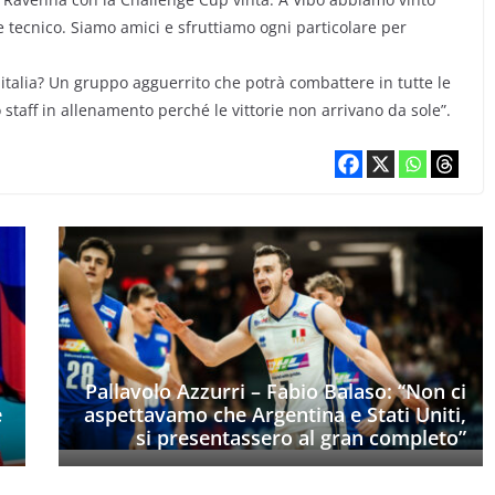
ore tecnico. Siamo amici e sfruttiamo ogni particolare per
lia? Un gruppo agguerrito che potrà combattere in tutte le
o staff in allenamento perché le vittorie non arrivano da sole”.
Pallavolo Azzurri – Fabio Balaso: “Non ci
è
aspettavamo che Argentina e Stati Uniti,
si presentassero al gran completo”