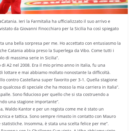
tania. Ieri la Farmitalia ha ufficializzato il suo arrivo e
vistato da Giovanni Finocchiaro per la Sicilia ha così spiegato
ata una bella sorpresa per me. Ho accettato con entusiasmo la
 che Catania abbia preso la Superlega da Vibo. Come tutti i
lo di massima serie in Sicilia”.
i A2 nel 2008. Era il mio primo anno in Italia, fu una
i lottare e mai abbiamo mollato nonostante la difficoltà.
llo contro Castellana super favorito per 3-1. Quella stagione
 qualcosa di speciale che ha mosso la mia carriera in Italia”.
palle. Sono fiducioso per quello che si sta costruendo a
ando una stagione importante”.
a, Waldo Kantor e per un regista come me è stato un
tecnica e tattica. Sono sempre rimasto in contatto con Mauro
statistiche. Insomma, è stata una scelta felice per me”.
 Ravenna con la Challenge Cup vinta. A Vibo abbiamo vinto