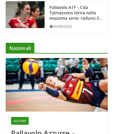
Pallavolo A1F – Cda
Talmassons torna nella
massima serie: raduno il
10 agosto, i sogni di
06/08/2026
salvezza di Julie
Lengweiler,
Nazionali
AZZURRE
Pallavolo Azzurre –