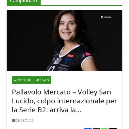
Campionato
ALTRE SERIE
MERCATO
Pallavolo Mercato – Volley San
Lucido, colpo internazionale per
la Serie B2: arriva la
schiacciatrice lettone Kristine
08/08/2026
Teivane