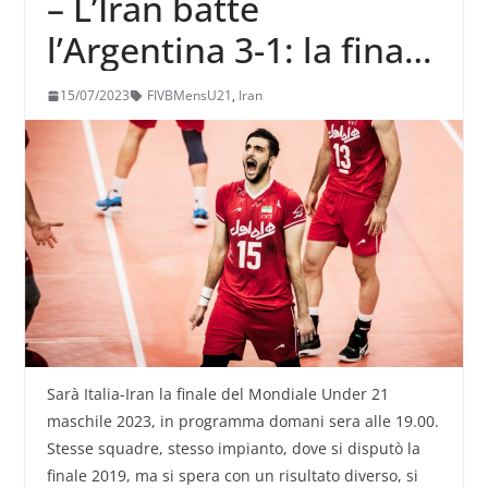
– L’Iran batte
l’Argentina 3-1: la finale
sarà la stessa sfida del
15/07/2023
FIVBMensU21
,
Iran
2019
Sarà Italia-Iran la finale del Mondiale Under 21
maschile 2023, in programma domani sera alle 19.00.
Stesse squadre, stesso impianto, dove si disputò la
finale 2019, ma si spera con un risultato diverso, si