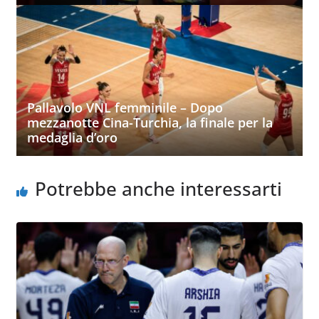
Pallavolo VNL femminile – Dopo
mezzanotte Cina-Turchia, la finale per la
medaglia d’oro
Potrebbe anche interessarti