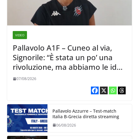
VIDEO
Pallavolo A1F – Cuneo al via,
Signorile: “È stata un po’ una
rivoluzione, ma abbiamo le idee
chiare siu cosa vogliamo fare”
07/08/2026
Pallavolo Azzurre – Test-match
Italia B-Grecia diretta streaming
06/08/2026