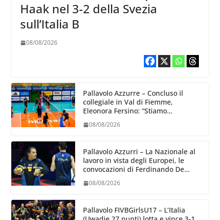
Haak nel 3-2 della Svezia
sull’Italia B
08/08/2026
Pallavolo Azzurre – Concluso il
collegiale in Val di Fiemme,
Eleonora Fersino: “Stiamo
lavorando su quei piccoli dettagli
08/08/2026
dove poter migliorare”.
Pallavolo Azzurri – La Nazionale al
lavoro in vista degli Europei, le
convocazioni di Ferdinando De
Giorgi
08/08/2026
Pallavolo FIVBGirlsU17 – L’Italia
(Uwadie 27 punti) lotta e vince 3-1