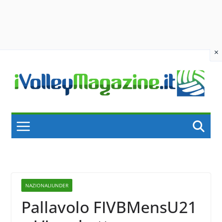
×
Skip
to
content
NAZIONALIUNDER
Pallavolo FIVBMensU21