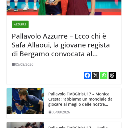
AZZURRE
Pallavolo Azzurre – Ecco chi è
Safa Allaoui, la giovane regista
di Bergamo convocata al
collegiale di Cavalese
05/08/2026
Pallavolo FIVBGirlsU17 – Monica
Cresta: “abbiamo un mondiale da
giocare al meglio delle nostre
capacità”
05/08/2026
Pallavolo FIVBGirlsU17 – L’Italia