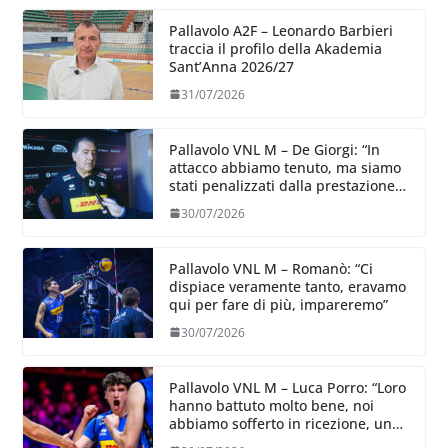
Pallavolo A2F – Leonardo Barbieri
traccia il profilo della Akademia
Sant’Anna 2026/27
31/07/2026
Pallavolo VNL M – De Giorgi: “In
attacco abbiamo tenuto, ma siamo
stati penalizzati dalla prestazione
in ricezione, è la prima volta”
30/07/2026
Pallavolo VNL M – Romanò: “Ci
dispiace veramente tanto, eravamo
qui per fare di più, impareremo”
30/07/2026
Pallavolo VNL M – Luca Porro: “Loro
hanno battuto molto bene, noi
abbiamo sofferto in ricezione, uno
spunto su cui lavorare e migliorare”