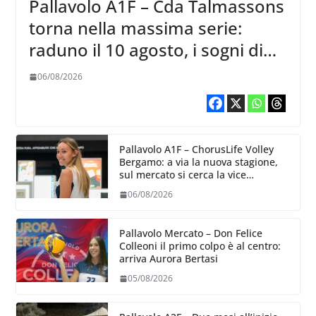
Pallavolo A1F – Cda Talmassons
torna nella massima serie:
raduno il 10 agosto, i sogni di
salvezza di Julie Lengweiler,
06/08/2026
Pallavolo A1F – ChorusLife Volley
Bergamo: a via la nuova stagione,
sul mercato si cerca la vice
Ungureanu
06/08/2026
Pallavolo Mercato – Don Felice
Colleoni il primo colpo è al centro:
arriva Aurora Bertasi
05/08/2026