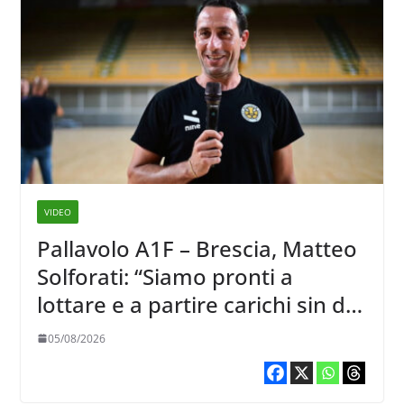
VIDEO
Pallavolo A1F – Brescia, Matteo
Solforati: “Siamo pronti a
lottare e a partire carichi sin dal
primo giorno”
05/08/2026