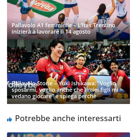
Pallavolo A1 femminile – L’Itas Trentino
inizierà a lavorare il 14 agosto
Pallavolo Storie – Yuki Ishikawa: “Voglio
sposarmi, voglio anche che i miei figli mi
vedano giocare” e spiega perchè
Potrebbe anche interessarti