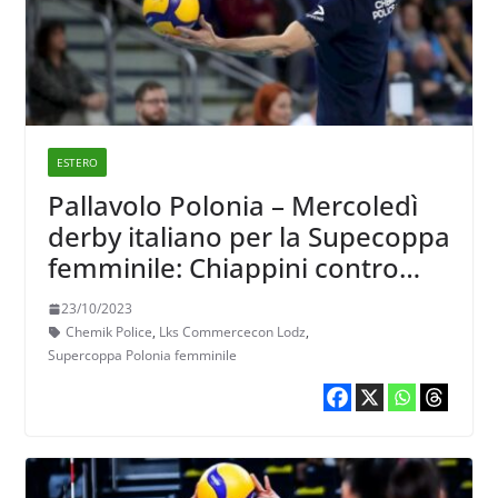
ESTERO
Pallavolo Polonia – Mercoledì
derby italiano per la Supecoppa
femminile: Chiappini contro
Fenoglio
23/10/2023
Chemik Police
,
Lks Commercecon Lodz
,
Supercoppa Polonia femminile