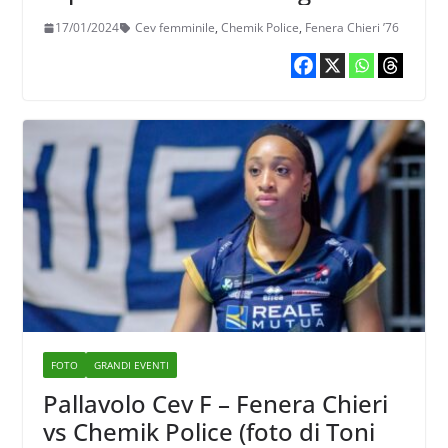
per i quarti
17/01/2024
Cev femminile
,
Chemik Police
,
Fenera Chieri ’76
FOTO
GRANDI EVENTI
Pallavolo Cev F – Fenera Chieri
vs Chemik Police (foto di Toni