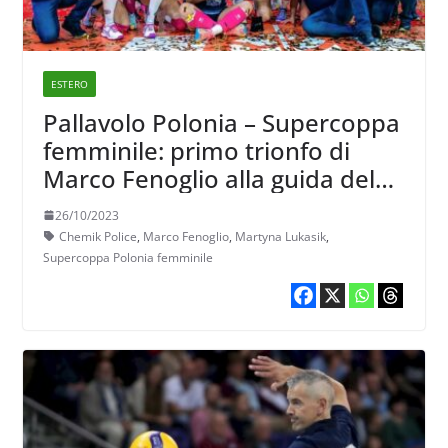
ESTERO
Pallavolo Polonia – Supercoppa
femminile: primo trionfo di
Marco Fenoglio alla guida del
Chemik Police
26/10/2023
Chemik Police
,
Marco Fenoglio
,
Martyna Lukasik
,
Supercoppa Polonia femminile