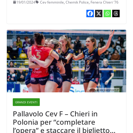
19/01/2024
Cev femminile
,
Chemik Police
,
Fenera Chieri ’76
GRANDI EVENTI
Pallavolo Cev F – Chieri in
Polonia per “completare
l’opera” e staccare il biglietto