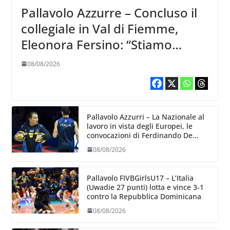
Pallavolo Azzurre – Concluso il
collegiale in Val di Fiemme,
Eleonora Fersino: “Stiamo
lavorando su quei piccoli
08/08/2026
dettagli dove poter migliorare”.
Pallavolo Azzurri – La Nazionale al
lavoro in vista degli Europei, le
convocazioni di Ferdinando De
Giorgi
08/08/2026
Pallavolo FIVBGirlsU17 – L’Italia
(Uwadie 27 punti) lotta e vince 3-1
contro la Repubblica Dominicana
08/08/2026