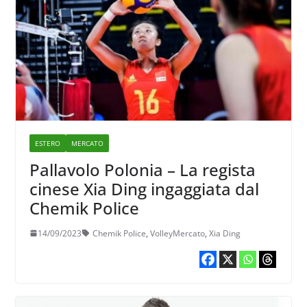
ESTERO
MERCATO
Pallavolo Polonia – La regista
cinese Xia Ding ingaggiata dal
Chemik Police
14/09/2023
Chemik Police
,
VolleyMercato
,
Xia Ding