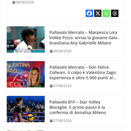
schiacciatrice lettone Kristine
08/08/2026
Teivane
Pallavolo Mercato – Marpesca Lory
Volley Pizzo: arriva la giovane italo–
brasiliana Any Gabrielle Milano
08/08/2026
Pallavolo Mercato – Don Felice
Colleoni, il colpo è Valentina Zago:
esperienza e oltre 5.000 punti al
servizio di Trescore
07/08/2026
Pallavolo B1F – Star Volley
Bisceglie, il primo passo è la
conferma di Annalisa Mileno
07/08/2026