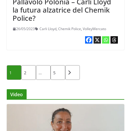
Pallavolo Polonia – Carli Lloyd
la futura alzatrice del Chemik
Police?
26/05/2023
Carli Lloyd
,
Chemik Police
,
VolleyMercato
Paginazione
1
2
…
5
degli
articoli
Video