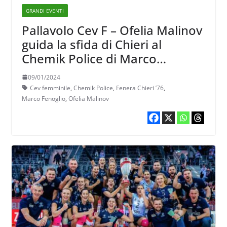
GRANDI EVENTI
Pallavolo Cev F – Ofelia Malinov
guida la sfida di Chieri al
Chemik Police di Marco
Fenoglio
09/01/2024
Cev femminile
,
Chemik Police
,
Fenera Chieri ’76
,
Marco Fenoglio
,
Ofelia Malinov