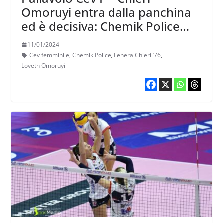
Omoruyi entra dalla panchina
ed è decisiva: Chemik Police
cade 3-1
11/01/2024
Cev femminile
,
Chemik Police
,
Fenera Chieri ’76
,
Loveth Omoruyi