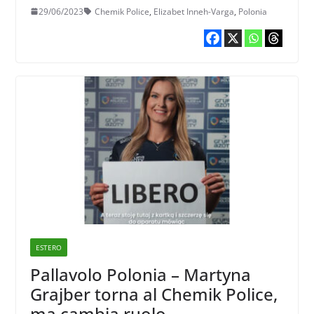
Varga
29/06/2023
Chemik Police
,
Elizabet Inneh-Varga
,
Polonia
ESTERO
Pallavolo Polonia – Martyna
Grajber torna al Chemik Police,
ma cambia ruolo