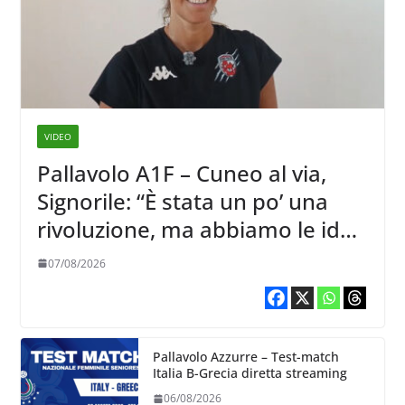
VIDEO
Pallavolo A1F – Cuneo al via,
Signorile: “È stata un po’ una
rivoluzione, ma abbiamo le idee
chiare siu cosa vogliamo fare”
07/08/2026
Pallavolo Azzurre – Test-match
Italia B-Grecia diretta streaming
06/08/2026