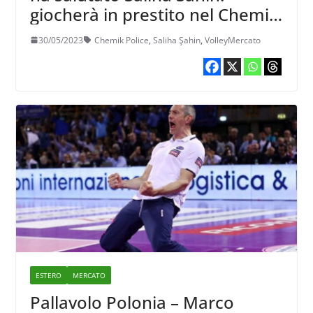
giocherà in prestito nel Chemik
Police
30/05/2023
Chemik Police
,
Saliha Şahin
,
VolleyMercato
ESTERO
MERCATO
Pallavolo Polonia – Marco