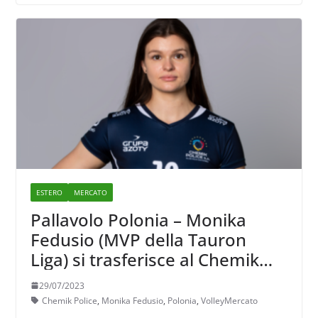
ESTERO
MERCATO
Pallavolo Polonia – Monika
Fedusio (MVP della Tauron
Liga) si trasferisce al Chemik
Police
29/07/2023
Chemik Police
,
Monika Fedusio
,
Polonia
,
VolleyMercato