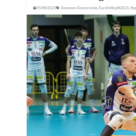
05/08/2023
Donovan Dzavoronok
,
EuroVolleyM2023
,
Re