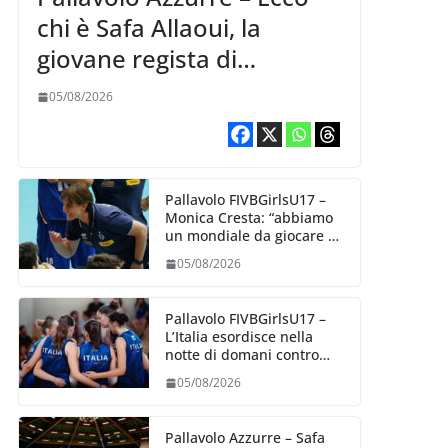
chi è Safa Allaoui, la
giovane regista di
Bergamo convocata al
05/08/2026
collegiale di Cavalese
Pallavolo FIVBGirlsU17 –
Monica Cresta: “abbiamo
un mondiale da giocare al
meglio delle nostre
05/08/2026
capacità”
Pallavolo FIVBGirlsU17 –
L’Italia esordisce nella
notte di domani contro
l’Algeria
05/08/2026
Pallavolo Azzurre – Safa