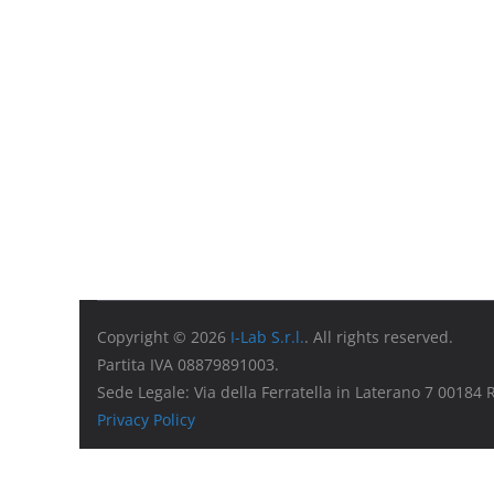
Copyright © 2026
I-Lab S.r.l.
. All rights reserved.
Partita IVA 08879891003.
Sede Legale: Via della Ferratella in Laterano 7 00184
Privacy Policy