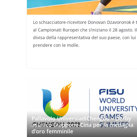
Lo schiacciatore-ricevitore Donovan Dzavoronok è 
al Campionati Ruropei che s’iniziano il 28 agosto. 
divisa della rappresentativa del suo paese, con l
prendere con le molle.
Pallavolo UniversiadiChengdu – Derby
asiatico Giappone-Cina per la medaglia
d’oro femminile