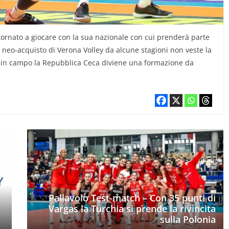
tornato a giocare con la sua nazionale con cui prenderà parte
Il neo-acquisto di Verona Volley da alcune stagioni non veste la
ui in campo la Repubblica Ceca diviene una formazione da
Pallavolo Test-match – Con 35 punti di
Vargas la Turchia si prende la rivincita
sulla Polonia