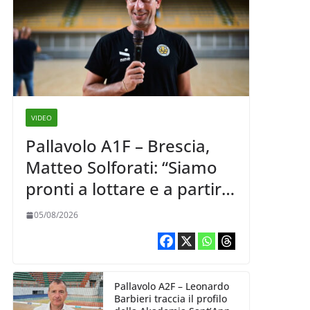
VIDEO
Pallavolo A1F – Brescia,
Matteo Solforati: “Siamo
pronti a lottare e a partire
carichi sin dal primo
05/08/2026
giorno”
Pallavolo A2F – Leonardo
Barbieri traccia il profilo