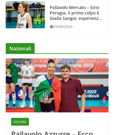
Pallavolo Mercato – Sirio
Perugia, il primo colpo è
Giada Sangoi: esperienza
e talento in attacco
05/08/2026
Nazionali
AZZURRE
Pallavolo Azzurre – Ecco