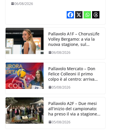
10 agosto, i sogni di
06/08/2026
salvezza di Julie
Lengweiler,
Pallavolo A1F – ChorusLife
Volley Bergamo: a via la
nuova stagione, sul
mercato si cerca la vice
06/08/2026
Ungureanu
Pallavolo Mercato – Don
Felice Colleoni il primo
colpo è al centro: arriva
Aurora Bertasi
05/08/2026
Pallavolo A2F – Due mesi
all’inizio del campionato:
ha preso il via a stagione
delle Black Angels
05/08/2026