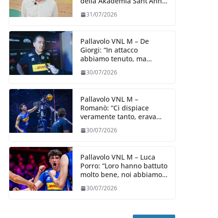
della Akademia Sant’Anna
2026/27
31/07/2026
Pallavolo VNL M – De
Giorgi: “In attacco
abbiamo tenuto, ma
siamo stati penalizzati
30/07/2026
dalla prestazione in
ricezione, è la prima volta”
Pallavolo VNL M –
Romanò: “Ci dispiace
veramente tanto, eravamo
qui per fare di più,
30/07/2026
impareremo”
Pallavolo VNL M – Luca
Porro: “Loro hanno battuto
molto bene, noi abbiamo
sofferto in ricezione, uno
30/07/2026
spunto su cui lavorare e
migliorare”