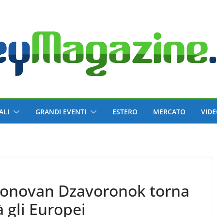
ALI
GRANDI EVENTI
ESTERO
MERCATO
VID
 Donovan Dzavoronok torna
 gli Europei