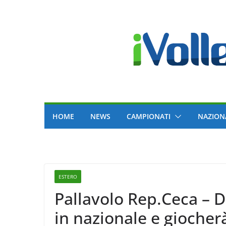
Skip
to
content
HOME
NEWS
CAMPIONATI
NAZION
ESTERO
Pallavolo Rep.Ceca –
in nazionale e giocherà