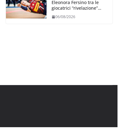
Eleonora Fersino tra le
giocatrici “rivelazione”
della VNL 2026 per
06/08/2026
Volleyball World