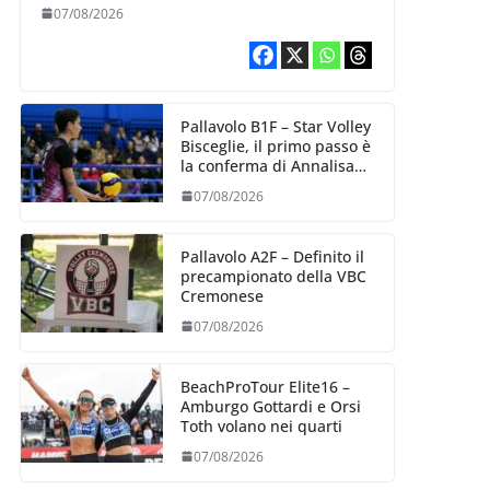
esperienza e oltre 5.000
07/08/2026
punti al servizio di
Trescore
Pallavolo B1F – Star Volley
Bisceglie, il primo passo è
la conferma di Annalisa
Mileno
07/08/2026
Pallavolo A2F – Definito il
precampionato della VBC
Cremonese
07/08/2026
BeachProTour Elite16 –
Amburgo Gottardi e Orsi
Toth volano nei quarti
07/08/2026