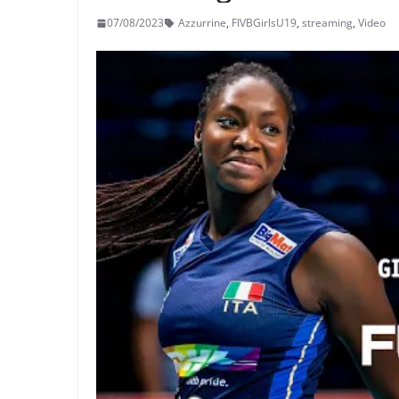
07/08/2023
Azzurrine
,
FIVBGirlsU19
,
streaming
,
Video