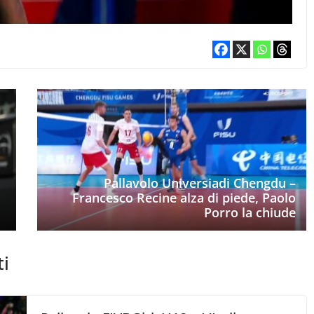
Pallavolo Universiadi Chengdu –
Francesco Recine alza di piede, Paolo
Porro la chiude
ti