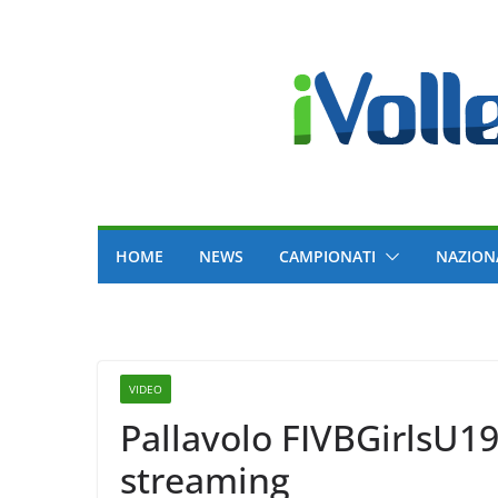
Skip
to
content
HOME
NEWS
CAMPIONATI
NAZION
VIDEO
Pallavolo FIVBGirlsU19 –
streaming