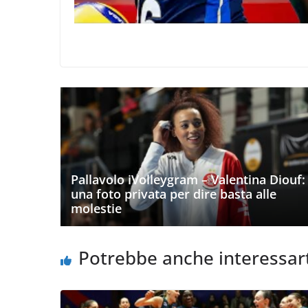
Pallavolo iVolleygram – Valentina Diouf:
una foto privata per dire basta alle
molestie
Potrebbe anche interessar