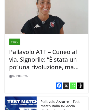
VIDEO
Pallavolo A1F – Cuneo al
via, Signorile: “È stata un
po’ una rivoluzione, ma
abbiamo le idee chiare siu
07/08/2026
cosa vogliamo fare”
Pallavolo Azzurre – Test-
match Italia B-Grecia