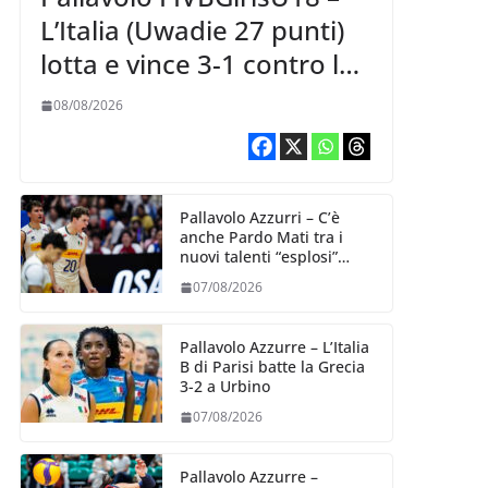
L’Italia (Uwadie 27 punti)
lotta e vince 3-1 contro la
Repubblica Dominicana
08/08/2026
Pallavolo Azzurri – C’è
anche Pardo Mati tra i
nuovi talenti “esplosi”
nella VNL 2026 per
07/08/2026
Volleyball World
Pallavolo Azzurre – L’Italia
B di Parisi batte la Grecia
3-2 a Urbino
07/08/2026
Pallavolo Azzurre –