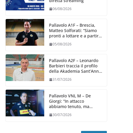
diretta streaming
06/08/2026
Pallavolo A1F – Brescia,
Matteo Solforati: “Siamo
pronti a lottare e a partire
carichi sin dal primo
05/08/2026
giorno”
Pallavolo A2F – Leonardo
Barbieri traccia il profilo
della Akademia Sant’Anna
2026/27
31/07/2026
Pallavolo VNL M – De
Giorgi: “In attacco
abbiamo tenuto, ma
siamo stati penalizzati
30/07/2026
dalla prestazione in
ricezione, è la prima volta”