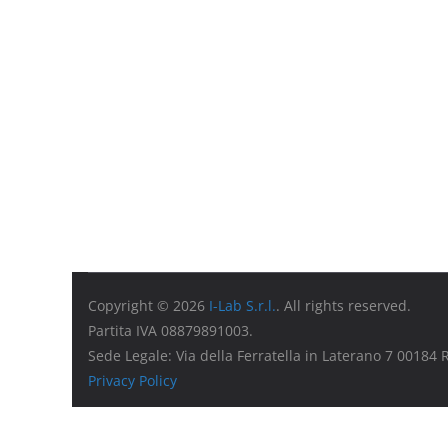
Copyright © 2026
I-Lab S.r.l.
. All rights reserved.
Partita IVA 08879891003.
Sede Legale: Via della Ferratella in Laterano 7 00184
Privacy Policy