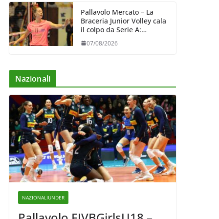
Pallavolo Mercato – La
Braceria Junior Volley cala
il colpo da Serie A:
Barbara Varaldo è il nuovo
07/08/2026
riferimento dell’attacco
gialloviola
Nazionali
NAZIONALIUNDER
Pallavolo FIVBGirlsU18 –