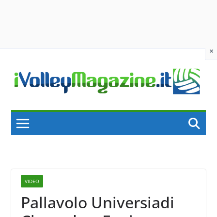
×
Skip
to
content
VIDEO
Pallavolo Universiadi