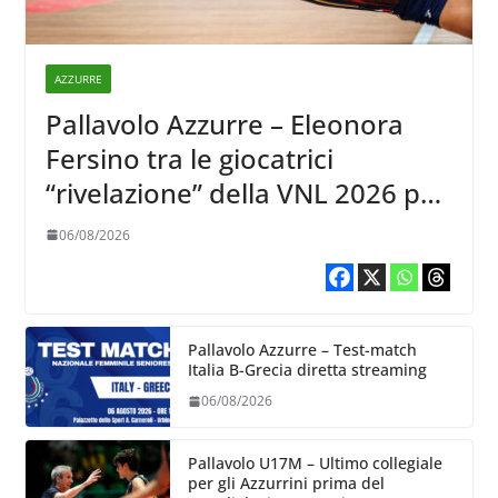
AZZURRE
Pallavolo Azzurre – Eleonora
Fersino tra le giocatrici
“rivelazione” della VNL 2026 per
Volleyball World
06/08/2026
Pallavolo Azzurre – Test-match
Italia B-Grecia diretta streaming
06/08/2026
Pallavolo U17M – Ultimo collegiale
per gli Azzurrini prima del