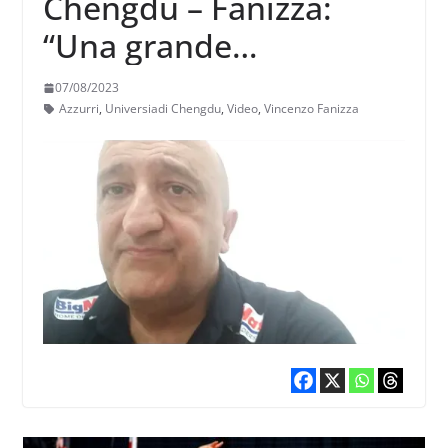
Chengdu – Fanizza:
“Una grande
soddisfazione vedere i
07/08/2023
ragazzi giocare in
Azzurri
,
Universiadi Chengdu
,
Video
,
Vincenzo Fanizza
questo modo”