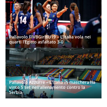
Pallavolo FIVBGirlsU19 – L’Italia vola nei
quarti l’Egitto asfaltato 3-0
Pallavolo Azzurre – L’Italia in maschera ha
vinto 5 set nell’allenamento contro la
Serbia