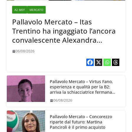
A2 MEF
MERCATO
Pallavolo Mercato – Itas
Trentino ha ingaggiato l’ancora
convalescente Alexandra
Ravarini
06/08/2026
Pallavolo Mercato – Virtus Fano,
esperienza e qualità per la B2:
arriva la schiacciatrice fermana
Alessia Castellucci
06/08/2026
Pallavolo Mercato – Concorezzo
riparte dal futuro: Martina
Panciroli è il primo acquisto