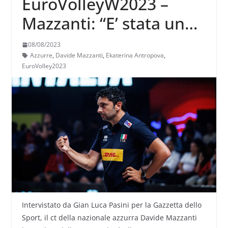
EuroVolleyW2023 –
Mazzanti: “E’ stata una
estate molto lunga
08/08/2023
anche per lei… Tante
Azzurre
,
Davide Mazzanti
,
Ekaterina Antropova
,
EuroVolley2023
cose hanno cambiato i
nostri piani.
Intervistato da Gian Luca Pasini per la Gazzetta dello
Sport, il ct della nazionale azzurra Davide Mazzanti