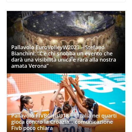
Pallavolo EuroVolleyW2023 – Stefano
Bianchini: “C’è chi snobba un evento che
darà una visibilità unica e rara alla nostra
amata Verona”
Pallavolo FIVBGirlsU18 – L’Italia nei quarti
gioca contro la Croazia… comunicazione
Fivb poco chiara