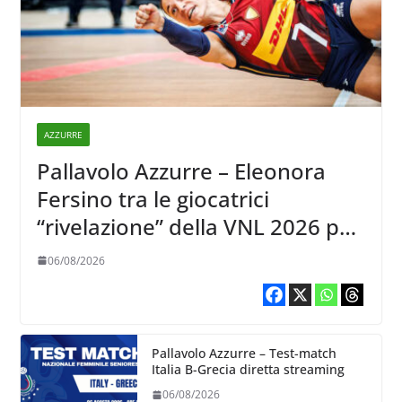
AZZURRE
Pallavolo Azzurre – Eleonora
Fersino tra le giocatrici
“rivelazione” della VNL 2026 per
Volleyball World
06/08/2026
Pallavolo Azzurre – Test-match
Italia B-Grecia diretta streaming
06/08/2026