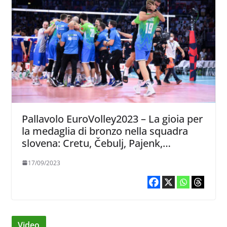
Pallavolo EuroVolley2023 – La gioia per
la medaglia di bronzo nella squadra
slovena: Cretu, Čebulj, Pajenk,
Kozamernik e Vinčić
17/09/2023
Video