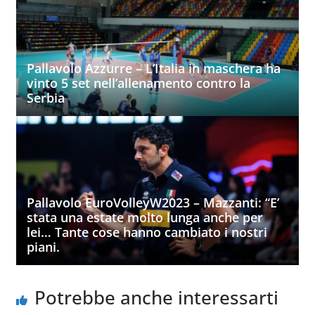
Pallavolo Azzurre – L’Italia in maschera ha
vinto 5 set nell’allenamento contro la
Serbia
Pallavolo EuroVolleyW2023 – Mazzanti: “E’
stata una estate molto lunga anche per
lei… Tante cose hanno cambiato i nostri
piani.
Potrebbe anche interessarti