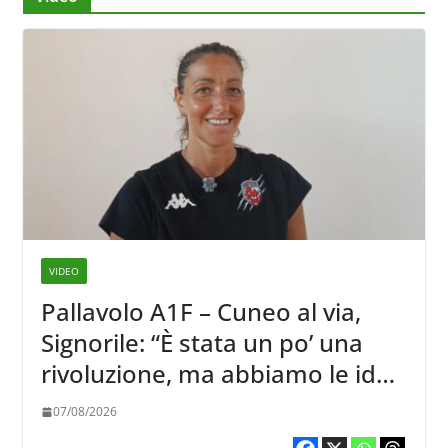
VIDEO
Pallavolo A1F – Cuneo al via,
Signorile: “È stata un po’ una
rivoluzione, ma abbiamo le idee
chiare siu cosa vogliamo fare”
07/08/2026