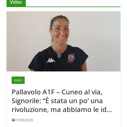
Video
VIDEO
Pallavolo A1F – Cuneo al via,
Signorile: “È stata un po’ una
rivoluzione, ma abbiamo le idee
chiare siu cosa vogliamo fare”
07/08/2026