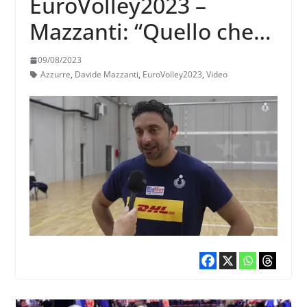
EuroVolley2023 –
Mazzanti: “Quello che
mi ha portato a
09/08/2023
scegliere queste 14 è
Azzurre
,
Davide Mazzanti
,
EuroVolley2023
,
Video
alimentare l’equilibrio
generato in VNL”