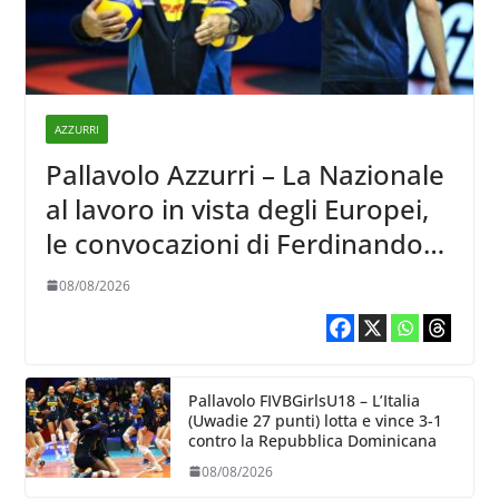
AZZURRI
Pallavolo Azzurri – La Nazionale
al lavoro in vista degli Europei,
le convocazioni di Ferdinando
De Giorgi
08/08/2026
Pallavolo FIVBGirlsU18 – L’Italia
(Uwadie 27 punti) lotta e vince 3-1
contro la Repubblica Dominicana
08/08/2026