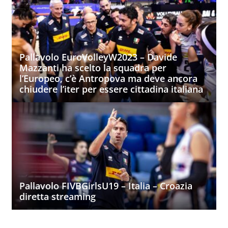
Pallavolo EuroVolleyW2023 – Davide
Mazzanti ha scelto la squadra per
l’Europeo, c’è Antropova ma deve ancora
chiudere l’iter per essere cittadina italiana
Pallavolo FIVBGirlsU19 – Italia – Croazia
diretta streaming