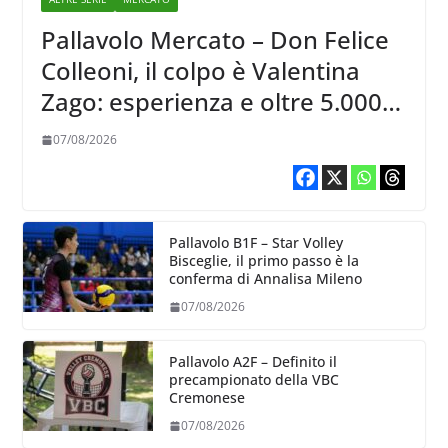
Pallavolo Mercato – Don Felice
Colleoni, il colpo è Valentina
Zago: esperienza e oltre 5.000
punti al servizio di Trescore
07/08/2026
Pallavolo B1F – Star Volley
Bisceglie, il primo passo è la
conferma di Annalisa Mileno
07/08/2026
Pallavolo A2F – Definito il
precampionato della VBC
Cremonese
07/08/2026