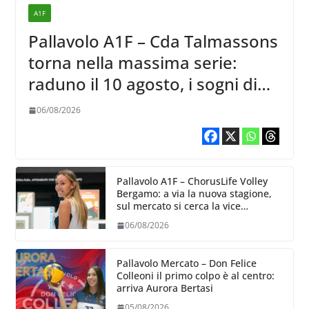
A1F
Pallavolo A1F – Cda Talmassons
torna nella massima serie:
raduno il 10 agosto, i sogni di
salvezza di Julie Lengweiler,
06/08/2026
Pallavolo A1F – ChorusLife Volley
Bergamo: a via la nuova stagione,
sul mercato si cerca la vice
Ungureanu
06/08/2026
Pallavolo Mercato – Don Felice
Colleoni il primo colpo è al centro:
arriva Aurora Bertasi
05/08/2026