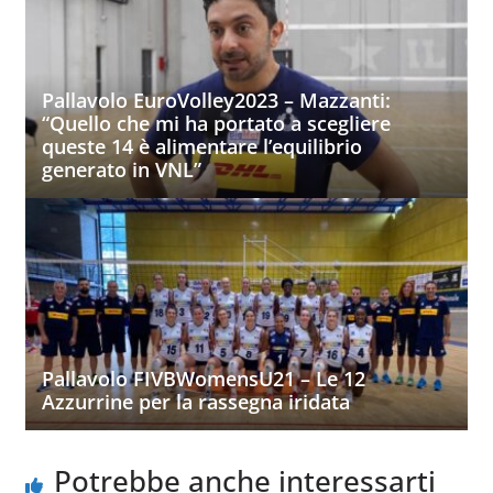
Pallavolo EuroVolley2023 – Mazzanti:
“Quello che mi ha portato a scegliere
queste 14 è alimentare l’equilibrio
generato in VNL”
Pallavolo FIVBWomensU21 – Le 12
Azzurrine per la rassegna iridata
Potrebbe anche interessarti