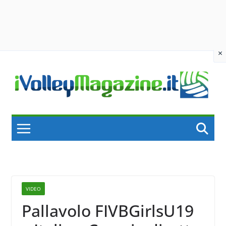
×
Skip
to
content
VIDEO
Pallavolo FIVBGirlsU19