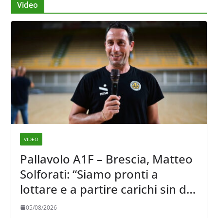
Video
VIDEO
Pallavolo A1F – Brescia, Matteo
Solforati: “Siamo pronti a
lottare e a partire carichi sin dal
primo giorno”
05/08/2026