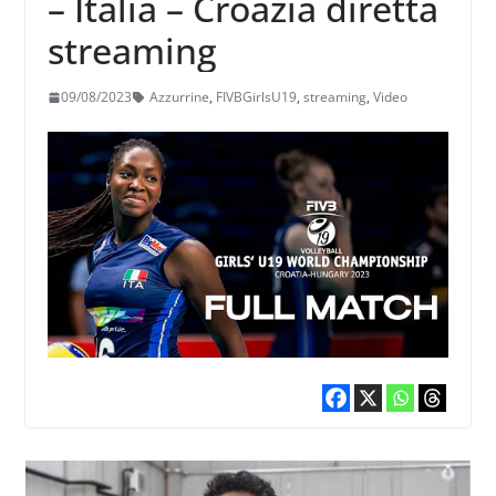
– Italia – Croazia diretta
streaming
09/08/2023
Azzurrine
,
FIVBGirlsU19
,
streaming
,
Video