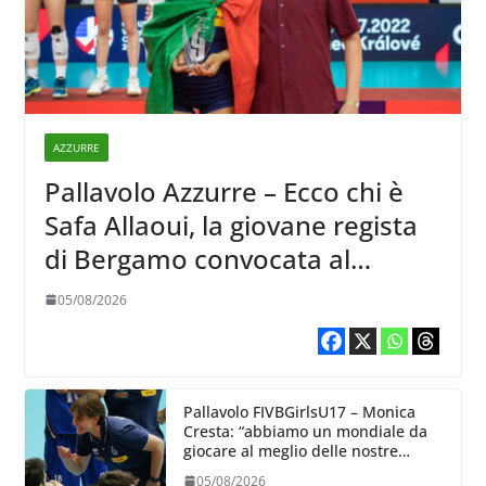
AZZURRE
Pallavolo Azzurre – Ecco chi è
Safa Allaoui, la giovane regista
di Bergamo convocata al
collegiale di Cavalese
05/08/2026
Pallavolo FIVBGirlsU17 – Monica
Cresta: “abbiamo un mondiale da
giocare al meglio delle nostre
capacità”
05/08/2026