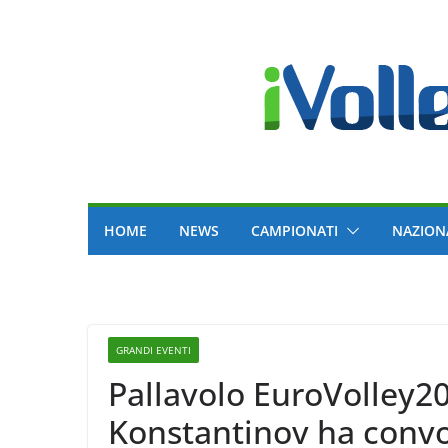
Skip
to
content
HOME
NEWS
CAMPIONATI
NAZION
GRANDI EVENTI
Pallavolo EuroVolley202
Konstantinov ha convo