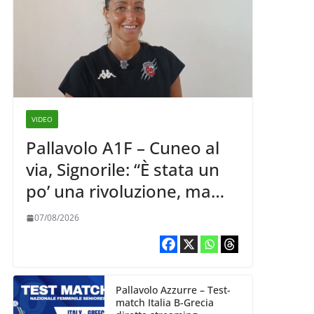
VIDEO
Pallavolo A1F – Cuneo al
via, Signorile: “È stata un
po’ una rivoluzione, ma
abbiamo le idee chiare siu
07/08/2026
cosa vogliamo fare”
Pallavolo Azzurre – Test-
match Italia B-Grecia