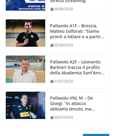
diretta streaming
06/08/2026
Pallavolo A1F – Brescia,
Matteo Solforati: “Siamo
pronti a lottare e a partire
carichi sin dal primo
05/08/2026
giorno”
Pallavolo A2F – Leonardo
Barbieri traccia il profilo
della Akademia Sant’Anna
2026/27
31/07/2026
Pallavolo VNL M – De
Giorgi: “In attacco
abbiamo tenuto, ma
siamo stati penalizzati
30/07/2026
dalla prestazione in
ricezione, è la prima volta”