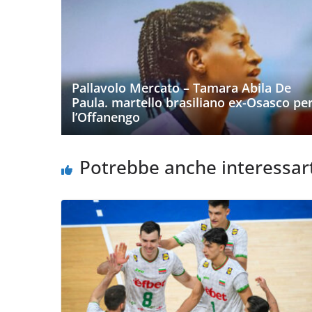
Pallavolo Mercato – Tamara Abila De
Paula. martello brasiliano ex-Osasco pe
l’Offanengo
Potrebbe anche interessar