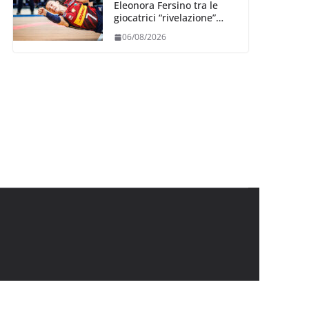
Eleonora Fersino tra le
giocatrici “rivelazione”
della VNL 2026 per
06/08/2026
Volleyball World