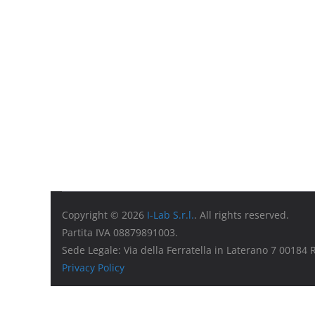
Copyright © 2026
I-Lab S.r.l.
. All rights reserved.
Partita IVA 08879891003.
Sede Legale: Via della Ferratella in Laterano 7 00184
Privacy Policy