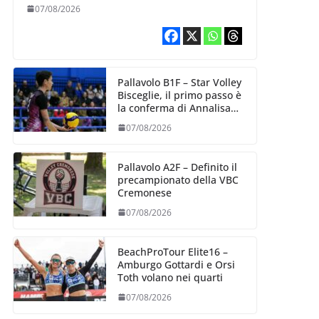
esperienza e oltre 5.000
07/08/2026
punti al servizio di
Trescore
Pallavolo B1F – Star Volley
Bisceglie, il primo passo è
la conferma di Annalisa
Mileno
07/08/2026
Pallavolo A2F – Definito il
precampionato della VBC
Cremonese
07/08/2026
BeachProTour Elite16 –
Amburgo Gottardi e Orsi
Toth volano nei quarti
07/08/2026