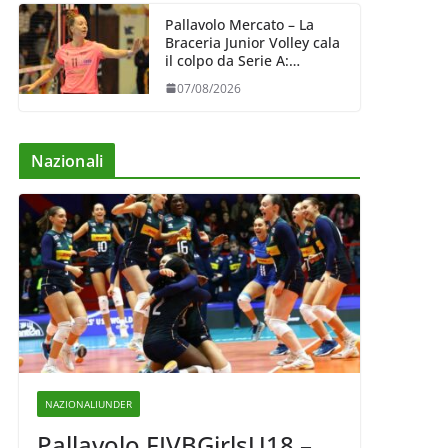
Pallavolo Mercato – La
Braceria Junior Volley cala
il colpo da Serie A:
Barbara Varaldo è il nuovo
07/08/2026
riferimento dell’attacco
gialloviola
Nazionali
NAZIONALIUNDER
Pallavolo FIVBGirlsU18 –