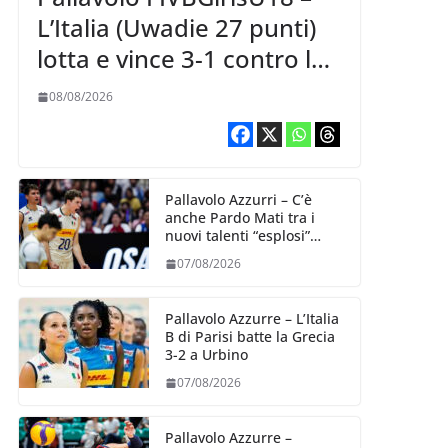
L’Italia (Uwadie 27 punti)
lotta e vince 3-1 contro la
Repubblica Dominicana
08/08/2026
Pallavolo Azzurri – C’è
anche Pardo Mati tra i
nuovi talenti “esplosi”
nella VNL 2026 per
07/08/2026
Volleyball World
Pallavolo Azzurre – L’Italia
B di Parisi batte la Grecia
3-2 a Urbino
07/08/2026
Pallavolo Azzurre –