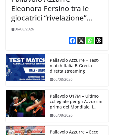
Eleonora Fersino tra le
giocatrici “rivelazione”
della VNL 2026 per
06/08/2026
Volleyball World
Pallavolo Azzurre – Test-
match Italia B-Grecia
diretta streaming
06/08/2026
Pallavolo U17M – Ultimo
collegiale per gli Azzurrini
prima del Mondiale, i
convocati
06/08/2026
Pallavolo Azzurre – Ecco