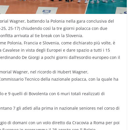
orial Wagner, battendo la Polonia nella gara conclusiva del
-25, 25-17) chiudendo così la tre giorni polacca con due
onfitta arrivata al tie break con la Slovenia.
come Polonia, Francia e Slovenia, come dichiarato più volte, è
a Cavalese in vista degli Europei e dare spazio a tutti i 15
 Ferdinando De Giorgi a pochi giorni dall’esordio europeo con il
 Memorial Wagner, nel ricordo di Hubert Wagner,
ommissario Tecnico della nazionale polacca, con la quale ha
lo e 9 quelli di Bovolenta con 6 muri totali realizzati di
entano 7 gli atleti alla prima in nazionale seniores nel corso di
iggio di domani con un volo diretto da Cracovia a Roma per poi
dio Europeo in programma il 28 agosto con ll Belgio.