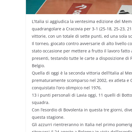
L’Italia si aggiudica la ventesima edizione del Mem
quadrangolare a Cracovia per 3-1 (25-18, 25-23, 21
vittorie, con un totale di sette punti, ed una sola sc
Il torneo, giocato contro avversarie di alto livello 
stato occasione per mettere a frutto il lavoro fatto 
presenti, testando tutte le carte a disposizione di
Belgio.
Quella di oggi è la seconda vittoria dell’Italia al
prematuramente scomparso nel 2002, ex atleta e C
conquistato l’oro olimpico nel 1976.
13 i punti personali di Lavia oggi, 11 quelli di Botto
squadra.
Con l’esordio di Bovolenta in questa tre giorni, div
questa stagione.
Gli azzurri rientreranno in Italia nel primo pomer
ritrovarsi il 24 agosto a Bologna in vista dell’esor