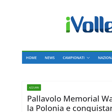
Skip
to
content
HOME
NEWS
CAMPIONATI
NAZION
AZZURRI
Pallavolo Memorial Wa
la Polonia e conquistan