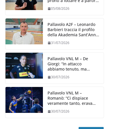
pronti a lottare e a partire
carichi sin dal primo
05/08/2026
giorno”
Pallavolo A2F – Leonardo
Barbieri traccia il profilo
della Akademia Sant’Anna
2026/27
31/07/2026
Pallavolo VNL M – De
Giorgi: “In attacco
abbiamo tenuto, ma
siamo stati penalizzati
30/07/2026
dalla prestazione in
ricezione, è la prima volta”
Pallavolo VNL M –
Romanò: “Ci dispiace
veramente tanto, eravamo
qui per fare di più,
30/07/2026
impareremo”