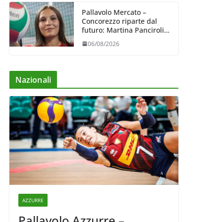
Pallavolo Mercato –
Concorezzo riparte dal
futuro: Martina Panciroli è
il primo acquisto
06/08/2026
Nazionali
AZZURRE
Pallavolo Azzurre –