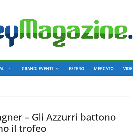
ALI
GRANDI EVENTI
ESTERO
MERCATO
VID
gner – Gli Azzurri battono
o il trofeo