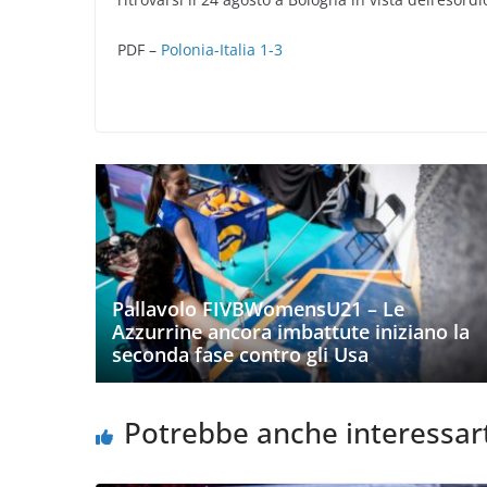
PDF –
Polonia-Italia 1-3
Pallavolo FIVBWomensU21 – Le
Azzurrine ancora imbattute iniziano la
seconda fase contro gli Usa
Potrebbe anche interessar