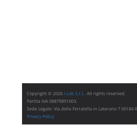
Copyright © 2026
I-Lab S.r.l.
. All rights reserved.
Partita IVA 08879891003.
Sede Legale: Via della Ferratella in Laterano 7 00184
Privacy Policy