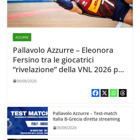
AZZURRE
Pallavolo Azzurre – Eleonora
Fersino tra le giocatrici
“rivelazione” della VNL 2026 per
Volleyball World
06/08/2026
Pallavolo Azzurre – Test-match
Italia B-Grecia diretta streaming
06/08/2026