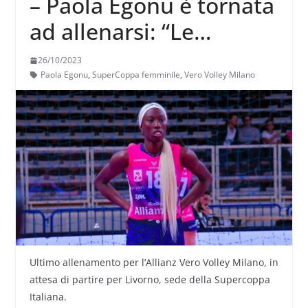
– Paola Egonu è tornata
ad allenarsi: “Le
sensazioni alla vigilia
26/10/2023
sono positive, sabato
Paola Egonu
,
SuperCoppa femminile
,
Vero Volley Milano
sarà una partita intensa
e di alto livello”
Ultimo allenamento per l’Allianz Vero Volley Milano, in
attesa di partire per Livorno, sede della Supercoppa
Italiana.