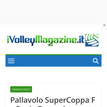
×
Skip
to
content
GRANDI EVENTI
Pallavolo SuperCoppa F