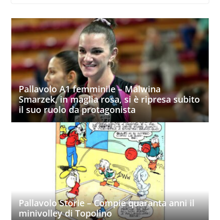
Pallavolo A1 femminile – Malwina
Smarzek, in maglia rosa, si è ripresa subito
il suo ruolo da protagonista
Pallavolo Storie – Compie quaranta anni il
minivolley di Topolino