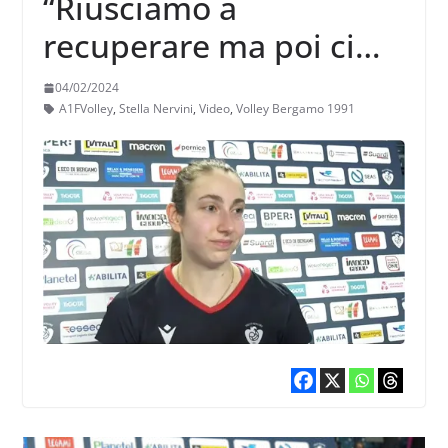
“Riusciamo a
recuperare ma poi ci
manca sempre quel
04/02/2024
qualcosa in più per
A1FVolley
,
Stella Nervini
,
Video
,
Volley Bergamo 1991
scappare via”