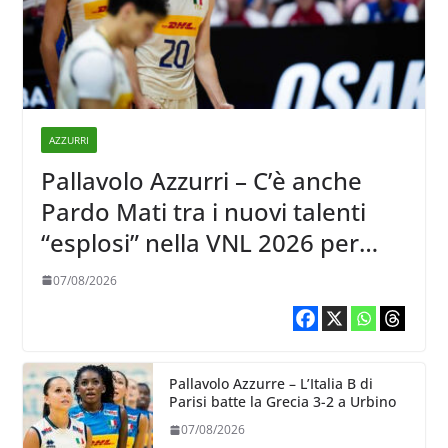
AZZURRI
Pallavolo Azzurri – C’è anche
Pardo Mati tra i nuovi talenti
“esplosi” nella VNL 2026 per
Volleyball World
07/08/2026
Pallavolo Azzurre – L’Italia B di
Parisi batte la Grecia 3-2 a Urbino
07/08/2026