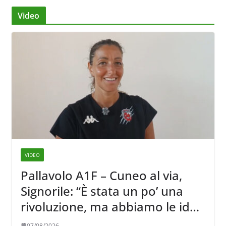
Video
VIDEO
Pallavolo A1F – Cuneo al via,
Signorile: “È stata un po’ una
rivoluzione, ma abbiamo le idee
chiare siu cosa vogliamo fare”
07/08/2026