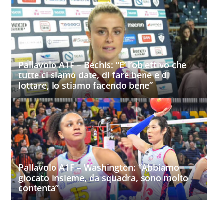
Pallavolo A1F – Bechis: “E’ l’obiettivo che
tutte ci siamo date, di fare bene e di
lottare, lo stiamo facendo bene”
Pallavolo A1F – Washington: “Abbiamo
giocato insieme, da squadra, sono molto
contenta”