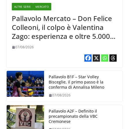
ALTRE SERIE
MERCATO
Pallavolo Mercato – Don Felice
Colleoni, il colpo è Valentina
Zago: esperienza e oltre 5.000
punti al servizio di Trescore
07/08/2026
Pallavolo B1F – Star Volley
Bisceglie, il primo passo è la
conferma di Annalisa Mileno
07/08/2026
Pallavolo A2F – Definito il
precampionato della VBC
Cremonese