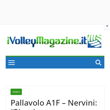
×
Skip
to
content
VIDEO
Pallavolo A1F – Nervini: