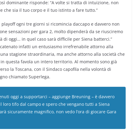
osì dominante risponde: “A volte si tratta di intuizione, non
he sia il tuo corpo e il tuo istinto a fare tutto.”
i playoff ogni tre giorni si ricomincia daccapo e davvero non
uone sensazioni per gara 2, molto dipenderà da se riusciremo
di oggi… in quel caso sarà difficile per Siena batterci.”
catenato infatti un entusiasmo irrefrenabile attorno alla
una stagione straordinaria, ma anche attorno alla società che
in questa favola un intero territorio. Al momento sono già
verso la Toscana, con il Sindaco capofila nella volontà di
sogno chiamato Superlega.
 venuti oggi a supportarci – aggiunge Breuning – è davvero
il loro tifo dal campo e spero che vengano tutti a Siena
sarà sicuramente magnifico, non vedo l’ora di giocare Gara