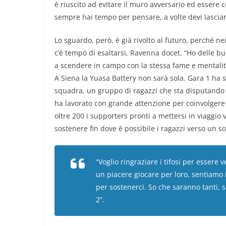
è riuscito ad evitare il muro avversario ed essere c
sempre hai tempo per pensare, a volte devi lasciare c
Lo sguardo, però, è già rivolto al futuro, perché ne
c’è tempo di esaltarsi, Ravenna docet. “Ho delle b
a scendere in campo con la stessa fame e mentalità 
A Siena la Yuasa Battery non sarà sola. Gara 1 ha s
squadra, un gruppo di ragazzi che sta disputando 
ha lavorato con grande attenzione per coinvolgere 
oltre 200 i supporters pronti a mettersi in viaggio 
sostenere fin dove è possibile i ragazzi verso un 
“Voglio ringraziare i tifosi per essere
un piacere giocare per loro, sentiamo 
per sostenerci. So che saranno tanti, 
2”.