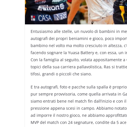
Entusiasmo alle stelle, un nuvolo di bambini in mezz
autografi dei propri beniamini e gioco, poco import
bambino nel volto ma molto cresciuto in altezza, c
facendo sognare la Yuasa Battery e, con essa, un in
Con la famiglia al seguito, volata appositamente 
topici della sua carriera pallavolistica, Ras si tra
tifosi, grandi o piccoli che siano.
E tra autografi, foto e pacche sulla spalla è proprio
pur sempre provvisoria, come quella arrivata in Gar
siamo entrati bene nel match fin dall’inizio e con 
pressione appena scesi in campo. Abbiamo notato 
ad imporre il nostro gioco, ne abbiamo approfittato
MVP del match con 24 segnature, condite da 5 ace