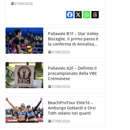
esperienza e oltre 5.000
07/08/2026
punti al servizio di
Trescore
Pallavolo B1F – Star Volley
Bisceglie, il primo passo è
la conferma di Annalisa
Mileno
07/08/2026
Pallavolo A2F – Definito il
precampionato della VBC
Cremonese
07/08/2026
BeachProTour Elite16 –
Amburgo Gottardi e Orsi
Toth volano nei quarti
07/08/2026