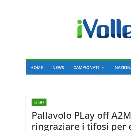
Skip
to
content
HOME
NEWS
CAMPIONATI
NAZION
A2 MEF
Pallavolo PLay off A2M
ringraziare i tifosi per