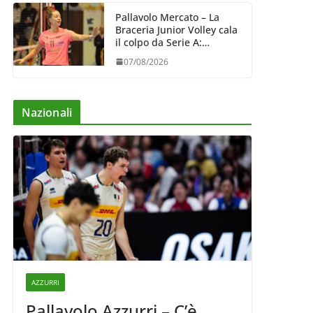
Pallavolo Mercato – La
Braceria Junior Volley cala
il colpo da Serie A:
Barbara Varaldo è il nuovo
07/08/2026
riferimento dell’attacco
gialloviola
Nazionali
AZZURRI
Pallavolo Azzurri – C’è