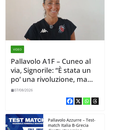
VIDEO
Pallavolo A1F – Cuneo al
via, Signorile: “È stata un
po’ una rivoluzione, ma
abbiamo le idee chiare siu
07/08/2026
cosa vogliamo fare”
Pallavolo Azzurre – Test-
match Italia B-Grecia