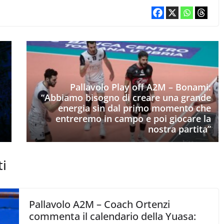
Pallavolo Play off A2M – Bonami:
“Abbiamo bisogno di creare una grande
energia sin dal primo momento che
entreremo in campo e poi giocare la
nostra partita”
ti
Pallavolo A2M – Coach Ortenzi
commenta il calendario della Yuasa: