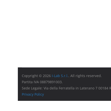
Copyright © 2026
I-Lab S.r.l.
. All rights reserved.
Partita IVA 08879891003.
Sede Legale: Via della Ferratella in Laterano 7 00184
Privacy Policy