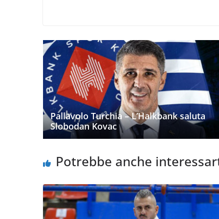
Pallavolo Turchia – L’Halkbank saluta
Slobodan Kovac
Potrebbe anche interessar