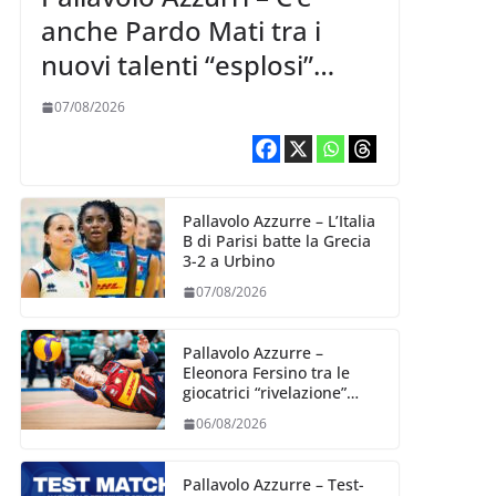
anche Pardo Mati tra i
nuovi talenti “esplosi”
nella VNL 2026 per
07/08/2026
Volleyball World
Pallavolo Azzurre – L’Italia
B di Parisi batte la Grecia
3-2 a Urbino
07/08/2026
Pallavolo Azzurre –
Eleonora Fersino tra le
giocatrici “rivelazione”
della VNL 2026 per
06/08/2026
Volleyball World
Pallavolo Azzurre – Test-