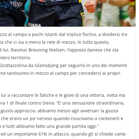
o al campo a pochi istanti dal triplice fischio, a dividersi tra
a che ci sia o meno la rete di mezzo. In tutto questo,
’è lui, Rasmus Breuning Nielsen, l’opposto danese che sta
tero territorio.
a Grottazzolina da Glamsbjerg per seguirlo in uno dei momenti
ttiene tantissimo in mezzo al campo per concedersi ai propri
 lui a raccontare le fatiche e le gioie di una vittoria, netta ma
a 1 di finale contro Siena: “E’ una sensazione straordinaria,
il giusto approccio, abbiamo messo agli avversari la giusta
che erano un po’ nervosi quando riuscivamo a contenerli e
 e tutti abbiamo fatto una grande partita oggi.”
 ed un importante 61% in attacco, quando gli si chiede come