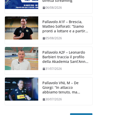
diretta streaming
06/08/2026
Pallavolo A1F – Brescia,
Matteo Solforati: “Siamo
pronti a lottare e a partire
carichi sin dal primo
05/08/2026
giorno”
Pallavolo A2F – Leonardo
Barbieri traccia il profilo
della Akademia Sant’Anna
2026/27
31/07/2026
Pallavolo VNL M – De
Giorgi: “In attacco
abbiamo tenuto, ma
siamo stati penalizzati
30/07/2026
dalla prestazione in
ricezione, è la prima volta”