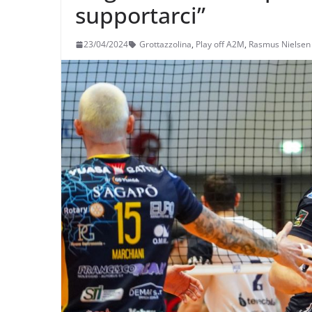
supportarci”
23/04/2024
Grottazzolina
,
Play off A2M
,
Rasmus Nielsen