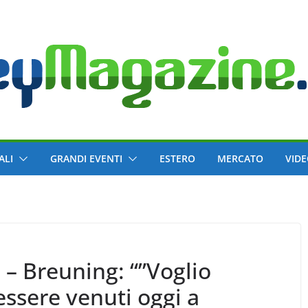
ALI
GRANDI EVENTI
ESTERO
MERCATO
VID
 – Breuning: “”Voglio
 essere venuti oggi a