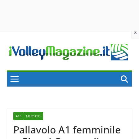
×
Skip
to
content
A1F
MERCATO
Pallavolo A1 femminile