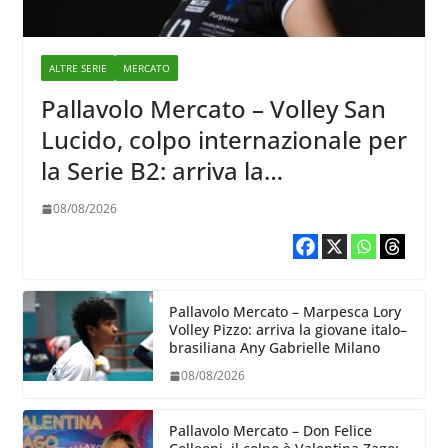
ALTRE SERIE
MERCATO
Pallavolo Mercato – Volley San
Lucido, colpo internazionale per
la Serie B2: arriva la
schiacciatrice lettone Kristine
08/08/2026
Teivane
Pallavolo Mercato – Marpesca Lory
Volley Pizzo: arriva la giovane italo–
brasiliana Any Gabrielle Milano
08/08/2026
Pallavolo Mercato – Don Felice