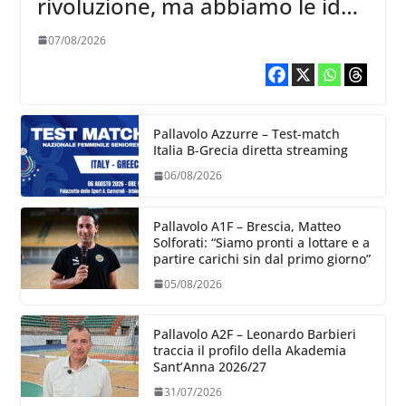
rivoluzione, ma abbiamo le idee
chiare siu cosa vogliamo fare”
07/08/2026
Pallavolo Azzurre – Test-match
Italia B-Grecia diretta streaming
06/08/2026
Pallavolo A1F – Brescia, Matteo
Solforati: “Siamo pronti a lottare e a
partire carichi sin dal primo giorno”
05/08/2026
Pallavolo A2F – Leonardo Barbieri
traccia il profilo della Akademia
Sant’Anna 2026/27
31/07/2026