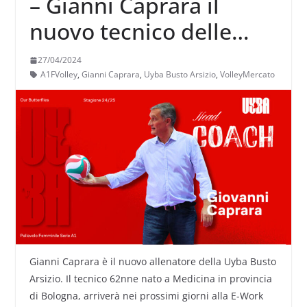
– Gianni Caprara il
nuovo tecnico delle
Farfalle di Busto
27/04/2024
A1FVolley
,
Gianni Caprara
,
Uyba Busto Arsizio
,
VolleyMercato
Gianni Caprara è il nuovo allenatore della Uyba Busto
Arsizio. Il tecnico 62nne nato a Medicina in provincia
di Bologna, arriverà nei prossimi giorni alla E-Work