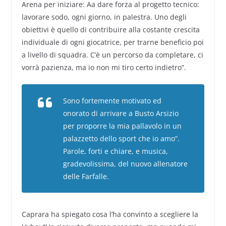
Arena per iniziare: Aa dare forza al progetto tecnico:
lavorare sodo, ogni giorno, in palestra. Uno degli
obiettivi è quello di contribuire alla costante crescita
individuale di ogni giocatrice, per trarne beneficio poi
a livello di squadra. C’è un percorso da completare, ci
vorrà pazienza, ma io non mi tiro certo indietro”.
Sono fortemente motivato ed
onorato di arrivare a Busto Arsizio
per proporre la mia pallavolo in un
palazzetto dello sport che io amo”.
Parole, forti e chiare, e musica,
gradevolissima, del nuovo allenatore
delle Farfalle.
Caprara ha spiegato cosa l’ha convinto a scegliere la