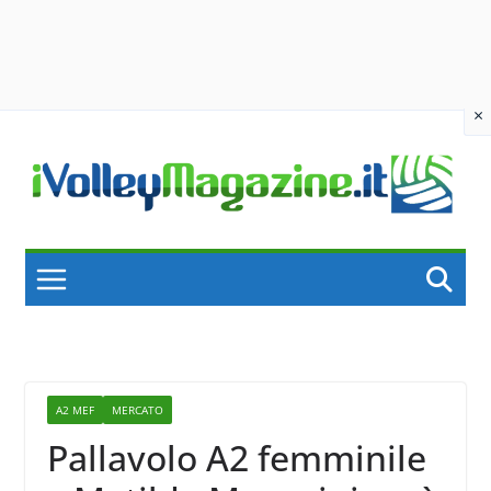
×
Skip
to
content
A2 MEF
MERCATO
Pallavolo A2 femminile