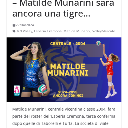
– Matilde Munarini sarà
ancora una tigre
gialloblù a Cremona
27/04/2024
A2FVolley
,
Esperia Cremona
,
Matilde Munarini
,
VolleyMercato
Matilde Munarini, centrale vicentina classe 2004, farà
parte del roster dell’Esperia Cremona, terza conferma
dopo quelle di Taborelli e Turlà. La società di viale