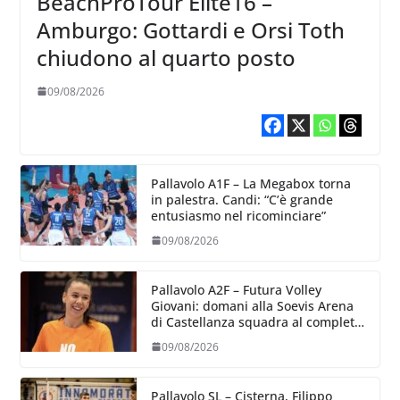
BeachProTour Elite16 –
Amburgo: Gottardi e Orsi Toth
chiudono al quarto posto
09/08/2026
Pallavolo A1F – La Megabox torna
in palestra. Candi: “C’è grande
entusiasmo nel ricominciare”
09/08/2026
Pallavolo A2F – Futura Volley
Giovani: domani alla Soevis Arena
di Castellanza squadra al completo
al raduno
09/08/2026
Pallavolo SL – Cisterna, Filippo