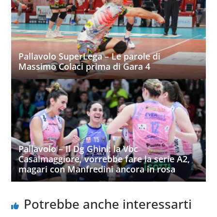
Pallavolo SuperLega – Le parole di
Massimo Colaci prima di Gara 4
Pallavolo – Il Dg Ghini: la Vbc
Casalmaggiore, vorrebbe fare la serie A2,
magari con Manfredini ancora in rosa
Potrebbe anche interessarti