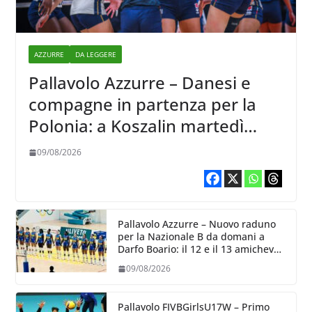
AZZURRE
DA LEGGERE
Pallavolo Azzurre – Danesi e
compagne in partenza per la
Polonia: a Koszalin martedì
giocano contro la Francia
09/08/2026
Pallavolo Azzurre – Nuovo raduno
per la Nazionale B da domani a
Darfo Boario: il 12 e il 13 amichevoli
con la Romania
09/08/2026
Pallavolo FIVBGirlsU17W – Primo