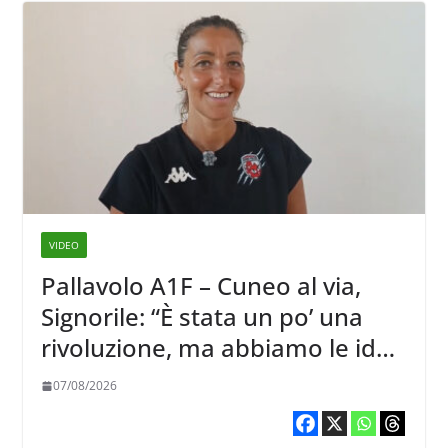
VIDEO
Pallavolo A1F – Cuneo al via,
Signorile: “È stata un po’ una
rivoluzione, ma abbiamo le idee
chiare siu cosa vogliamo fare”
07/08/2026