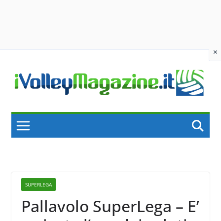
×
Skip
to
content
SUPERLEGA
Pallavolo SuperLega – E’