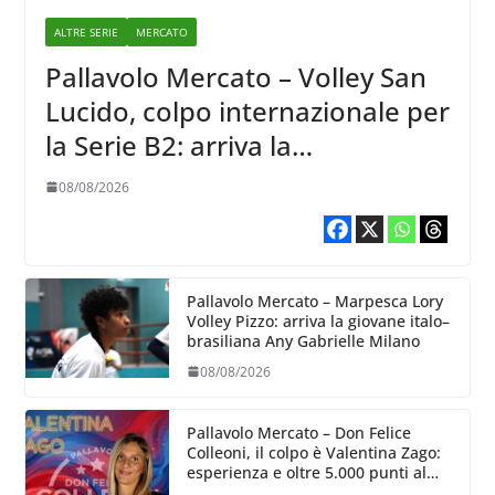
ALTRE SERIE
MERCATO
Pallavolo Mercato – Volley San
Lucido, colpo internazionale per
la Serie B2: arriva la
schiacciatrice lettone Kristine
08/08/2026
Teivane
Pallavolo Mercato – Marpesca Lory
Volley Pizzo: arriva la giovane italo–
brasiliana Any Gabrielle Milano
08/08/2026
Pallavolo Mercato – Don Felice
Colleoni, il colpo è Valentina Zago:
esperienza e oltre 5.000 punti al
servizio di Trescore