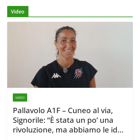
Video
VIDEO
Pallavolo A1F – Cuneo al via,
Signorile: “È stata un po’ una
rivoluzione, ma abbiamo le idee
chiare siu cosa vogliamo fare”