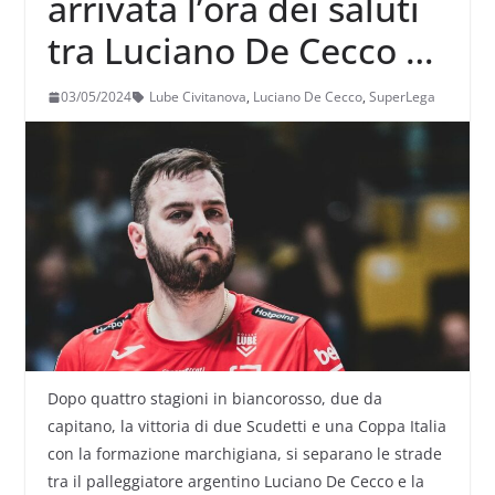
arrivata l’ora dei saluti
tra Luciano De Cecco e
la Lube
03/05/2024
Lube Civitanova
,
Luciano De Cecco
,
SuperLega
Dopo quattro stagioni in biancorosso, due da
capitano, la vittoria di due Scudetti e una Coppa Italia
con la formazione marchigiana, si separano le strade
tra il palleggiatore argentino Luciano De Cecco e la