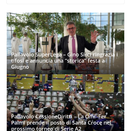
Pallavolo SuperLega – Gino Sirci ringrazia i
tifosi e annuncia una “storica” festa a
Giugno
Pallavolo CessioneDiritti – La Omi–Fer
Palmi prende il posto di Santa Croce nel
prossimo torneo di Serie A2