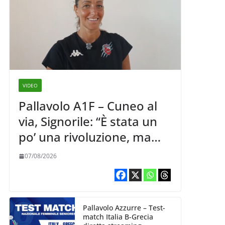
VIDEO
Pallavolo A1F – Cuneo al
via, Signorile: “È stata un
po’ una rivoluzione, ma
abbiamo le idee chiare siu
07/08/2026
cosa vogliamo fare”
Pallavolo Azzurre – Test-
match Italia B-Grecia