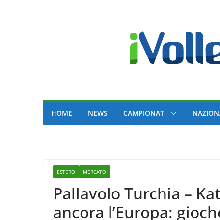
Skip
to
content
HOME
NEWS
CAMPIONATI
NAZION
ESTERO
MERCATO
Pallavolo Turchia – K
ancora l’Europa: gioche