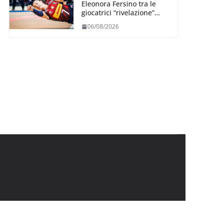
Eleonora Fersino tra le
giocatrici “rivelazione”
della VNL 2026 per
06/08/2026
Volleyball World