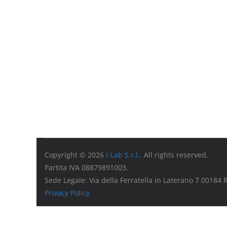
Copyright © 2026
I-Lab S.r.l.
. All rights reserved.
Partita IVA 08879891003.
Sede Legale: Via della Ferratella in Laterano 7 00184
Privacy Policy