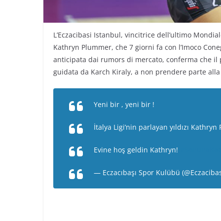
L’Eczacibasi Istanbul, vincitrice dell’ultimo Mondial
Kathryn Plummer, che 7 giorni fa con l’Imoco Con
anticipata dai rumors di mercato, conferma che il 
guidata da Karch Kiraly, a non prendere parte alla
Yeni bir , yeni bir !
İtalya Ligi’nin parlayan yıldızı Kathryn
Evine hoş geldin Kathryn!
#SonunaKa
— Eczacıbaşı Spor Kulübü (@Eczaciba