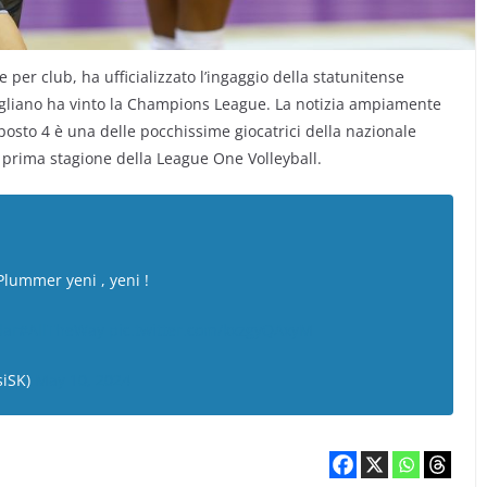
e per club, ha ufficializzato l’ingaggio della statunitense
egliano ha vinto la Champions League. La notizia ampiamente
posto 4 è una delle pocchissime giocatrici della nazionale
 prima stagione della League One Volleyball.
 Plummer yeni , yeni !
dar
#AllTheWay
pic.twitter.com/kxzgyQAxyM
siSK)
May 10, 2024