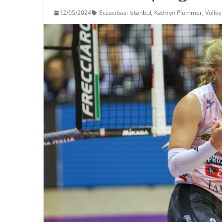
12/05/2024
Eczacibasi Istanbul
,
Kathryn Plummer
,
Volle