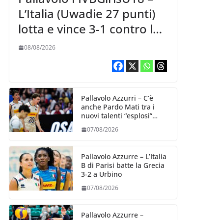
L’Italia (Uwadie 27 punti)
lotta e vince 3-1 contro la
Repubblica Dominicana
08/08/2026
Pallavolo Azzurri – C’è
anche Pardo Mati tra i
nuovi talenti “esplosi”
nella VNL 2026 per
07/08/2026
Volleyball World
Pallavolo Azzurre – L’Italia
B di Parisi batte la Grecia
3-2 a Urbino
07/08/2026
Pallavolo Azzurre –