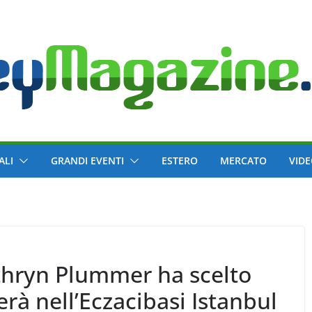
ALI
GRANDI EVENTI
ESTERO
MERCATO
VID
athryn Plummer ha scelto
rà nell’Eczacibasi Istanbul