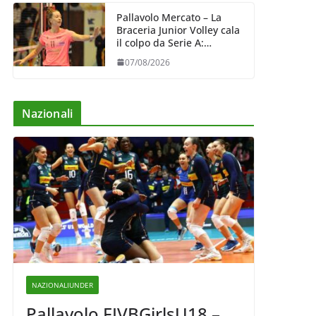
Pallavolo Mercato – La
Braceria Junior Volley cala
il colpo da Serie A:
Barbara Varaldo è il nuovo
07/08/2026
riferimento dell’attacco
gialloviola
Nazionali
NAZIONALIUNDER
Pallavolo FIVBGirlsU18 –