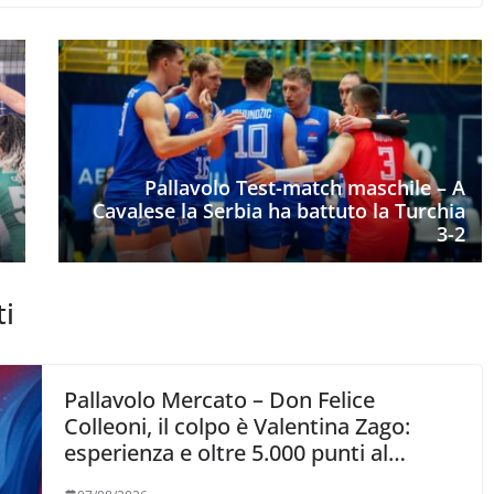
Pallavolo Test-match maschile – A
Cavalese la Serbia ha battuto la Turchia
3-2
ti
Pallavolo Mercato – Don Felice
Colleoni, il colpo è Valentina Zago:
esperienza e oltre 5.000 punti al
servizio di Trescore