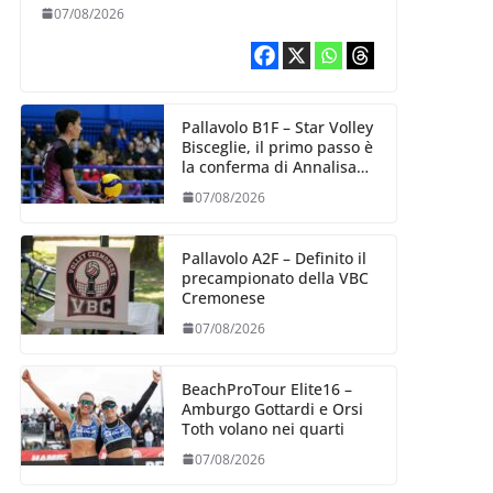
esperienza e oltre 5.000
07/08/2026
punti al servizio di
Trescore
Pallavolo B1F – Star Volley
Bisceglie, il primo passo è
la conferma di Annalisa
Mileno
07/08/2026
Pallavolo A2F – Definito il
precampionato della VBC
Cremonese
07/08/2026
BeachProTour Elite16 –
Amburgo Gottardi e Orsi
Toth volano nei quarti
07/08/2026