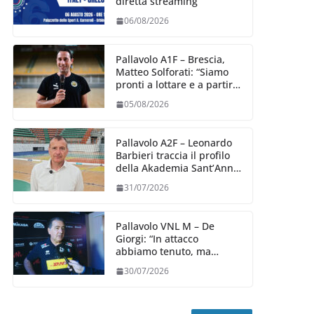
diretta streaming
06/08/2026
Pallavolo A1F – Brescia,
Matteo Solforati: “Siamo
pronti a lottare e a partire
carichi sin dal primo
05/08/2026
giorno”
Pallavolo A2F – Leonardo
Barbieri traccia il profilo
della Akademia Sant’Anna
2026/27
31/07/2026
Pallavolo VNL M – De
Giorgi: “In attacco
abbiamo tenuto, ma
siamo stati penalizzati
30/07/2026
dalla prestazione in
ricezione, è la prima volta”