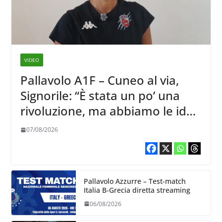
VIDEO
Pallavolo A1F – Cuneo al via,
Signorile: “È stata un po’ una
rivoluzione, ma abbiamo le idee
chiare siu cosa vogliamo fare”
07/08/2026
Pallavolo Azzurre – Test-match
Italia B-Grecia diretta streaming
06/08/2026