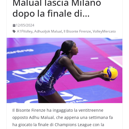
Malual lascia Milano
dopo la finale di
Champions: giocherà
12/05/2024
con la maglia de Il
A1FVolley
,
Adhuoljok Malual
,
Il Bisonte Firenze
,
VolleyMercato
Bisonte
Il Bisonte Firenze ha ingaggiato la ventitreenne
opposto Adhu Malual, che appena una settimana fa
ha giocato la finale di Champions League con la