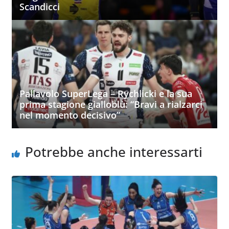
Scandicci
Pallavolo SuperLega – Rychlicki e la sua
prima stagione gialloblù: “Bravi a rialzarci
nel momento decisivo”
Potrebbe anche interessarti