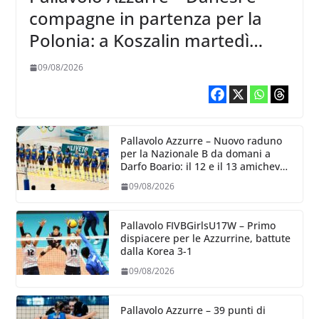
compagne in partenza per la
Polonia: a Koszalin martedì
giocano contro la Francia
09/08/2026
Pallavolo Azzurre – Nuovo raduno
per la Nazionale B da domani a
Darfo Boario: il 12 e il 13 amichevoli
con la Romania
09/08/2026
Pallavolo FIVBGirlsU17W – Primo
dispiacere per le Azzurrine, battute
dalla Korea 3-1
09/08/2026
Pallavolo Azzurre – 39 punti di