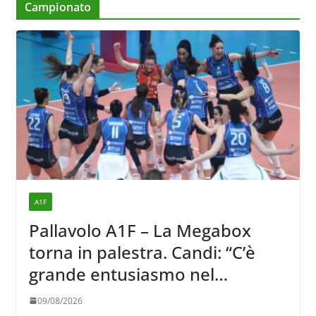
Campionato
A1F
Pallavolo A1F – La Megabox
torna in palestra. Candi: “C’è
grande entusiasmo nel
ricominciare”
09/08/2026