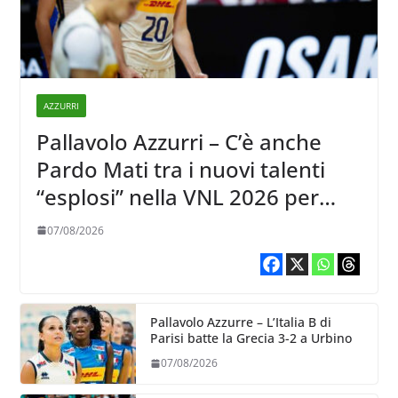
AZZURRI
Pallavolo Azzurri – C’è anche
Pardo Mati tra i nuovi talenti
“esplosi” nella VNL 2026 per
Volleyball World
07/08/2026
Pallavolo Azzurre – L’Italia B di
Parisi batte la Grecia 3-2 a Urbino
07/08/2026