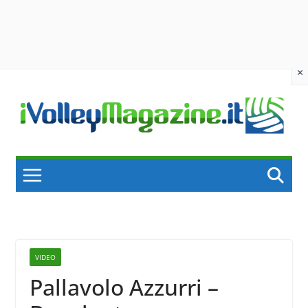
×
Skip
to
content
VIDEO
Pallavolo Azzurri –