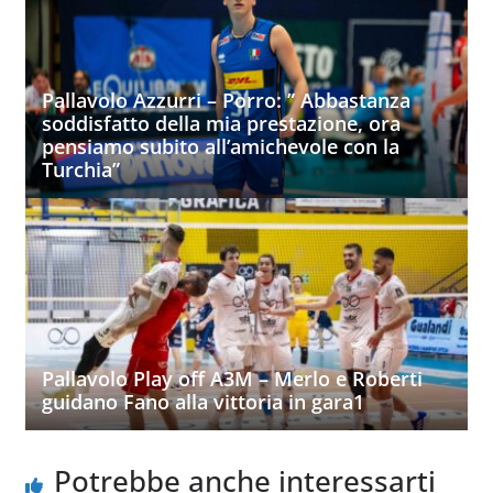
Pallavolo Azzurri – Porro: ” Abbastanza
soddisfatto della mia prestazione, ora
pensiamo subito all’amichevole con la
Turchia”
Pallavolo Play off A3M – Merlo e Roberti
guidano Fano alla vittoria in gara1
Potrebbe anche interessarti