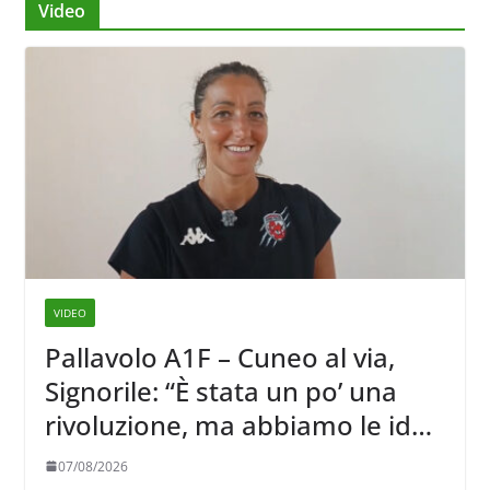
Video
VIDEO
Pallavolo A1F – Cuneo al via,
Signorile: “È stata un po’ una
rivoluzione, ma abbiamo le idee
chiare siu cosa vogliamo fare”
07/08/2026