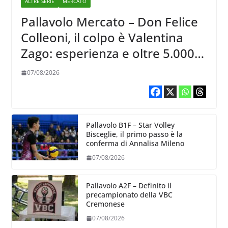
ALTRE SERIE
MERCATO
Pallavolo Mercato – Don Felice
Colleoni, il colpo è Valentina
Zago: esperienza e oltre 5.000
punti al servizio di Trescore
07/08/2026
Pallavolo B1F – Star Volley
Bisceglie, il primo passo è la
conferma di Annalisa Mileno
07/08/2026
Pallavolo A2F – Definito il
precampionato della VBC
Cremonese
07/08/2026