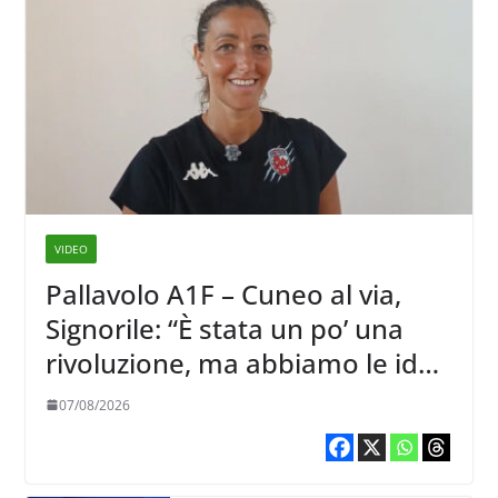
VIDEO
Pallavolo A1F – Cuneo al via,
Signorile: “È stata un po’ una
rivoluzione, ma abbiamo le idee
chiare siu cosa vogliamo fare”
07/08/2026