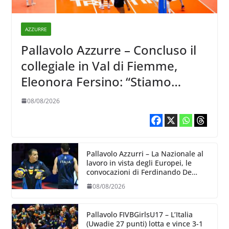
AZZURRE
Pallavolo Azzurre – Concluso il
collegiale in Val di Fiemme,
Eleonora Fersino: “Stiamo
lavorando su quei piccoli
08/08/2026
dettagli dove poter migliorare”.
Pallavolo Azzurri – La Nazionale al
lavoro in vista degli Europei, le
convocazioni di Ferdinando De
Giorgi
08/08/2026
Pallavolo FIVBGirlsU17 – L’Italia
(Uwadie 27 punti) lotta e vince 3-1