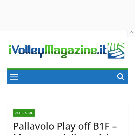
×
Skip
to
content
ALTRE SERIE
Pallavolo Play off B1F –