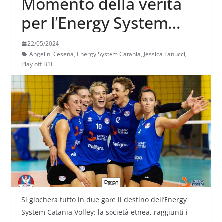
Momento della verità
per l’Energy System
Catania: sabato la
22/05/2024
prima sfida contro
Angelini Cesena
,
Energy System Catania
,
Jessica Panucci
,
Play off B1F
l’Angelini Cesena
Si giocherà tutto in due gare il destino dell’Energy
System Catania Volley: la società etnea, raggiunti i