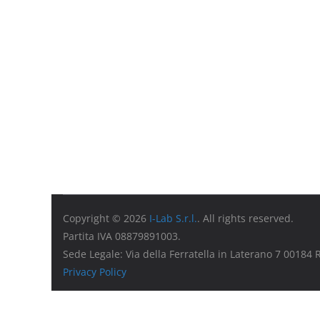
Copyright © 2026
I-Lab S.r.l.
. All rights reserved.
Partita IVA 08879891003.
Sede Legale: Via della Ferratella in Laterano 7 00184
Privacy Policy