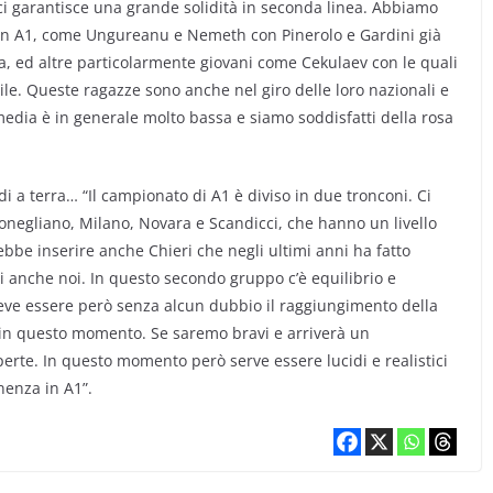
ci garantisce una grande solidità in seconda linea. Abbiamo
a in A1, come Ungureanu e Nemeth con Pinerolo e Gardini già
ia, ed altre particolarmente giovani come Cekulaev con le quali
le. Queste ragazze sono anche nel giro delle loro nazionali e
edia è in generale molto bassa e siamo soddisfatti della rosa
ldi a terra… “Il campionato di A1 è diviso in due tronconi. Ci
onegliano, Milano, Novara e Scandicci, che hanno un livello
rebbe inserire anche Chieri che negli ultimi anni ha fatto
cui anche noi. In questo secondo gruppo c’è equilibrio e
deve essere però senza alcun dubbio il raggiungimento della
 in questo momento. Se saremo bravi e arriverà un
erte. In questo momento però serve essere lucidi e realistici
nenza in A1”.