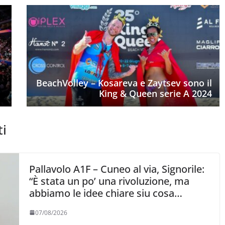
BeachVolley – Kosareva e Zaytsev sono il
King & Queen serie A 2024
ti
Pallavolo A1F – Cuneo al via, Signorile:
“È stata un po’ una rivoluzione, ma
abbiamo le idee chiare siu cosa
vogliamo fare”
07/08/2026