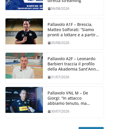
diretta streaming
06/08/2026
Pallavolo A1F – Brescia,
Matteo Solforati: “Siamo
pronti a lottare e a partire
carichi sin dal primo
05/08/2026
giorno”
Pallavolo A2F – Leonardo
Barbieri traccia il profilo
della Akademia Sant’Anna
2026/27
31/07/2026
Pallavolo VNL M – De
Giorgi: “In attacco
abbiamo tenuto, ma
siamo stati penalizzati
30/07/2026
dalla prestazione in
ricezione, è la prima volta”