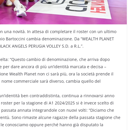
con una novità. In attesa di completare il roster con un ultimo
ntonio Bartoccini cambia denominazione. Da “WEALTH PLANET
 “BLACK ANGELS PERUGIA VOLLEY S.D. a R.L.”.
scelta: “Questo cambio di denominazione, che arriva dopo
rve per dare ancora di più un’identità marcata e decisa –
one Wealth Planet non ci sarà più, ora la società prende il
il nome commerciale sarà diverso, cambia quello del
un’identità ben contraddistinta, continua a rinnovarsi anno
oster per la stagione di A1 2024/2025 si è invece scelto di
a passata annata integrandole con nuovi volti: “Diciamo che
entù. Sono rimaste alcune ragazze della passata stagione che
à le conosciamo oppure perché hanno già disputato la