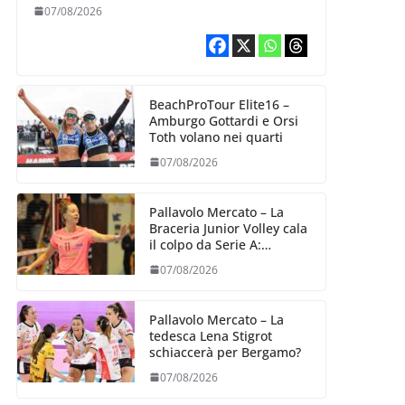
07/08/2026
BeachProTour Elite16 –
Amburgo Gottardi e Orsi
Toth volano nei quarti
07/08/2026
Pallavolo Mercato – La
Braceria Junior Volley cala
il colpo da Serie A:
Barbara Varaldo è il nuovo
07/08/2026
riferimento dell’attacco
gialloviola
Pallavolo Mercato – La
tedesca Lena Stigrot
schiaccerà per Bergamo?
07/08/2026