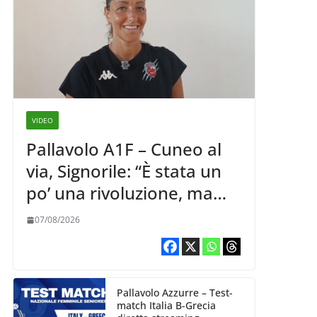
VIDEO
Pallavolo A1F – Cuneo al
via, Signorile: “È stata un
po’ una rivoluzione, ma
abbiamo le idee chiare siu
07/08/2026
cosa vogliamo fare”
Pallavolo Azzurre – Test-
match Italia B-Grecia