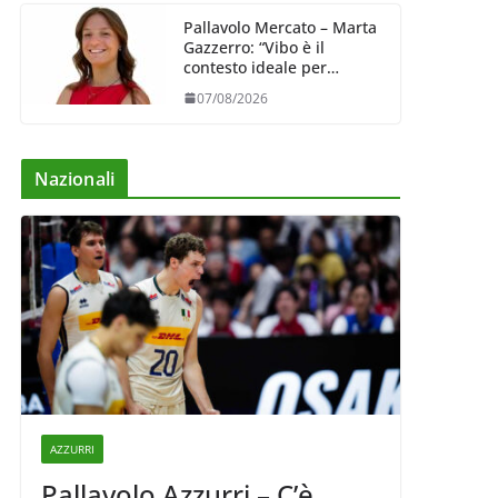
Pallavolo Mercato – Marta
Gazzerro: “Vibo è il
contesto ideale per
crescere e mettermi alla
07/08/2026
prova”
Nazionali
AZZURRI
Pallavolo Azzurri – C’è