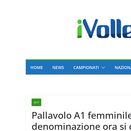
Skip
to
content
HOME
NEWS
CAMPIONATI
NAZION
A1F
Pallavolo A1 femminil
denominazione ora si 