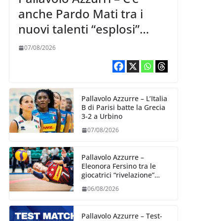
anche Pardo Mati tra i
nuovi talenti “esplosi”
nella VNL 2026 per
07/08/2026
Volleyball World
Pallavolo Azzurre – L’Italia
B di Parisi batte la Grecia
3-2 a Urbino
07/08/2026
Pallavolo Azzurre –
Eleonora Fersino tra le
giocatrici “rivelazione”
della VNL 2026 per
06/08/2026
Volleyball World
Pallavolo Azzurre – Test-