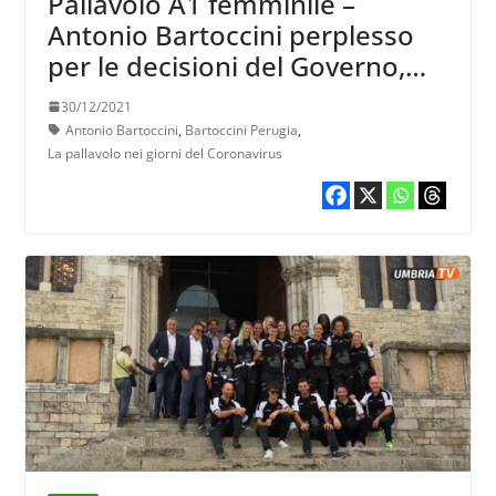
Pallavolo A1 femminile –
Antonio Bartoccini perplesso
per le decisioni del Governo,
contesta anche il rinvio di
30/12/2021
Santo Stefano
Antonio Bartoccini
,
Bartoccini Perugia
,
La pallavolo nei giorni del Coronavirus