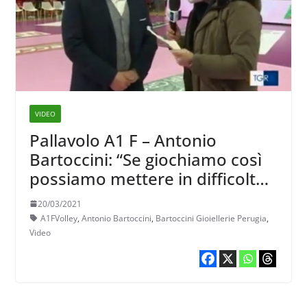
VIDEO
Pallavolo A1 F – Antonio
Bartoccini: “Se giochiamo così
possiamo mettere in difficoltà
qualsiasi squadra”
20/03/2021
A1FVolley
,
Antonio Bartoccini
,
Bartoccini Gioiellerie Perugia
,
Video