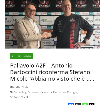
A2 MEF
VIDEO
Pallavolo A2F – Antonio
Bartoccini riconferma Stefano
Micoli: “Abbiamo visto che è un
tecnico preparato, giusto per il
28/02/2026
nostro progetto futuro”
A2FVolley
,
Antonio Bartoccini
,
Bartoccini Perugia
,
Stefano Micoli