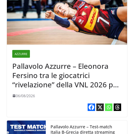
AZZURRE
Pallavolo Azzurre – Eleonora
Fersino tra le giocatrici
“rivelazione” della VNL 2026 per
Volleyball World
06/08/2026
Pallavolo Azzurre – Test-match
Italia B-Grecia diretta streaming