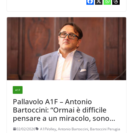
A1F
Pallavolo A1F – Antonio
Bartoccini: “Ormai è difficile
pensare a un miracolo, sono
troppe partite che non
02/02/2026
A1FVolley
,
Antonio Bartoccini
,
Bartoccini Perugia