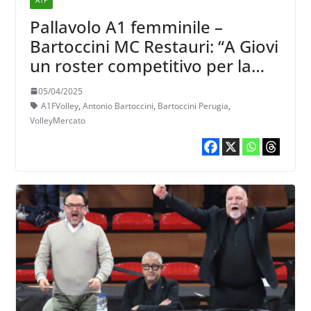
Pallavolo A1 femminile –
Bartoccini MC Restauri: “A Giovi
un roster competitivo per la
prossima A1”
05/04/2025
A1FVolley
,
Antonio Bartoccini
,
Bartoccini Perugia
,
VolleyMercato