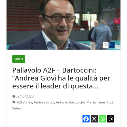
VIDEO
Pallavolo A2F – Bartoccini:
“Andrea Giovi ha le qualità per
essere il leader di questa
squadra. La nostra
02/05/2023
palleggiatrice? Sarà Maria Irene
A2FVolley
,
Andrea Giovi
,
Antonio Bartoccini
,
Maria Irene Ricci
,
Ricci”
Video