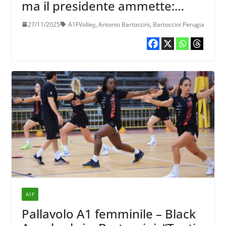
ma il presidente ammette:
“Occhio al mercato”
27/11/2025
A1FVolley
,
Antonio Bartoccini
,
Bartoccini Perugia
A1F
Pallavolo A1 femminile – Black