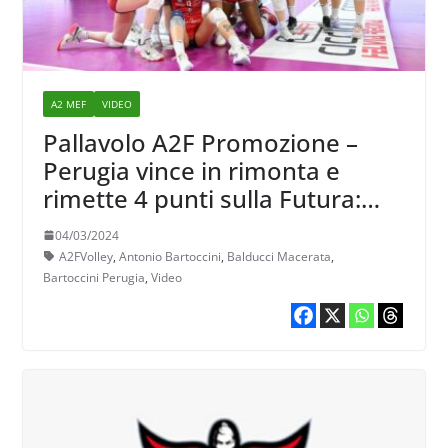
A2 MEF
VIDEO
Pallavolo A2F Promozione –
Perugia vince in rimonta e
rimette 4 punti sulla Futura:
Bartoccini analizza la situazione
04/03/2024
A2FVolley
,
Antonio Bartoccini
,
Balducci Macerata
,
Bartoccini Perugia
,
Video