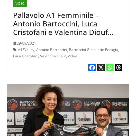
VIDEO
Pallavolo A1 Femminile –
Antonio Bartoccini, Luca
Cristofani e Valentina Diouf
dopo la presentazione ufficiale
29/09/2021
della squadra
A1FVolley
,
Antonio Bartoccini
,
Bartoccini Gioiellerie Perugia
,
Luca Cristofani
,
Valentina Diouf
,
Video