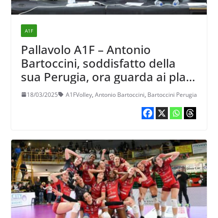
A1F
Pallavolo A1F – Antonio
Bartoccini, soddisfatto della
sua Perugia, ora guarda ai play
off Challenge: “Cercheremo di
18/03/2025
A1FVolley
,
Antonio Bartoccini
,
Bartoccini Perugia
andare il più avanti possibile”