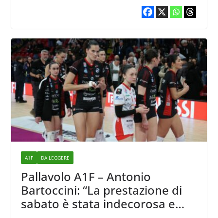
vinciamo. Evidentemente la
miscela che abbiamo creato è
sbagliata”
A1F
DA LEGGERE
Pallavolo A1F – Antonio
Bartoccini: “La prestazione di
sabato è stata indecorosa e
ingiustificabile”