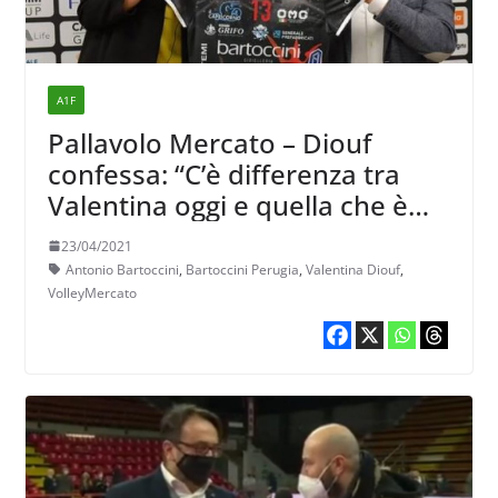
A1F
Pallavolo Mercato – Diouf
confessa: “C’è differenza tra
Valentina oggi e quella che è
andata via tre anni fa”
23/04/2021
Antonio Bartoccini
,
Bartoccini Perugia
,
Valentina Diouf
,
VolleyMercato