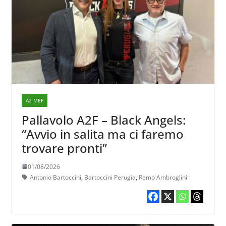
A2 MEF
Pallavolo A2F – Black Angels:
“Avvio in salita ma ci faremo
trovare pronti”
01/08/2026
Antonio Bartoccini
,
Bartoccini Perugia
,
Remo Ambroglini