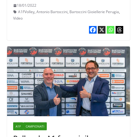
volte un cambio di passo”
18/01/2022
A1FVolley
,
Antonio Bartoccini
,
Bartoccini Gioiellerie Perugia
,
Video
A1F
CAMPIONATI