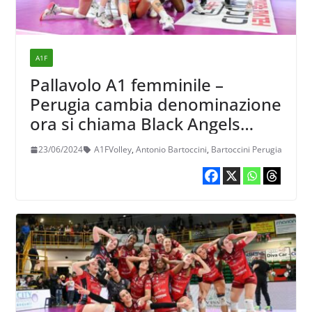
A1F
Pallavolo A1 femminile –
Perugia cambia denominazione
ora si chiama Black Angels
Perugia Volley
23/06/2024
A1FVolley
,
Antonio Bartoccini
,
Bartoccini Perugia