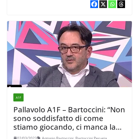
A1F
Pallavolo A1F – Bartoccini: “Non
sono soddisfatto di come
stiamo giocando, ci manca la
fame di lottare per la salvezza”
02/03/2023
Antonio Bartoccini
,
Bartoccini Perugia