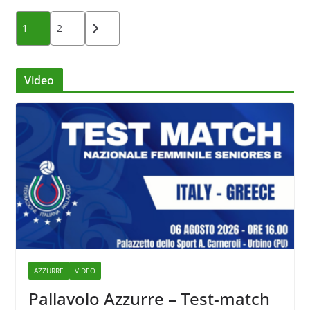
Paginazione
1
2
degli
articoli
Video
AZZURRE
VIDEO
Pallavolo Azzurre – Test-match