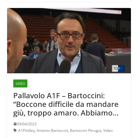
VIDEO
Pallavolo A1F – Bartoccini:
“Boccone difficile da mandare
giù, troppo amaro. Abbiamo
sprecato tantissimo, troppo”
09/04/2023
A1FVolley
,
Antonio Bartoccini
,
Bartoccini Perugia
,
Video