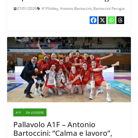
mancava tranquillità”
07/01/2026
A1FVolley
,
Antonio Bartoccini
,
Bartoccini Perugia
A1F
DA LEGGERE
Pallavolo A1F – Antonio
Bartoccini: “Calma e lavoro”,