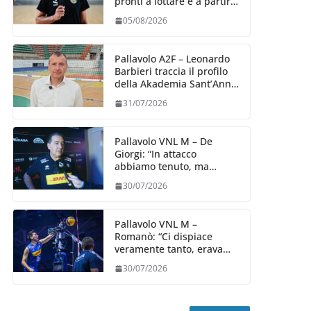
pronti a lottare e a partire
carichi sin dal primo
05/08/2026
giorno”
Pallavolo A2F – Leonardo
Barbieri traccia il profilo
della Akademia Sant’Anna
2026/27
31/07/2026
Pallavolo VNL M – De
Giorgi: “In attacco
abbiamo tenuto, ma
siamo stati penalizzati
30/07/2026
dalla prestazione in
ricezione, è la prima volta”
Pallavolo VNL M –
Romanò: “Ci dispiace
veramente tanto, eravamo
qui per fare di più,
30/07/2026
impareremo”