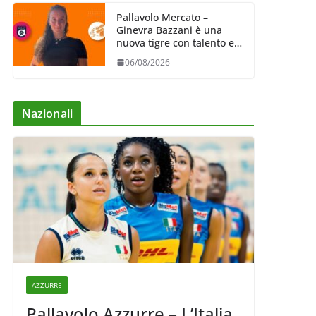
Pallavolo Mercato –
Ginevra Bazzani è una
nuova tigre con talento ed
entusiasmo
06/08/2026
Nazionali
AZZURRE
Pallavolo Azzurre – L’Italia