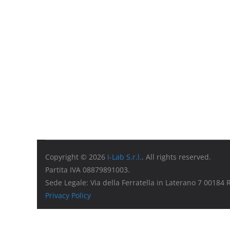
Copyright © 2026
I-Lab S.r.l.
. All rights reserved.
Partita IVA 08879891003.
Sede Legale: Via della Ferratella in Laterano 7 00184
Privacy Policy