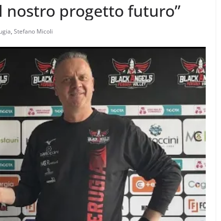
l nostro progetto futuro”
ugia
,
Stefano Micoli