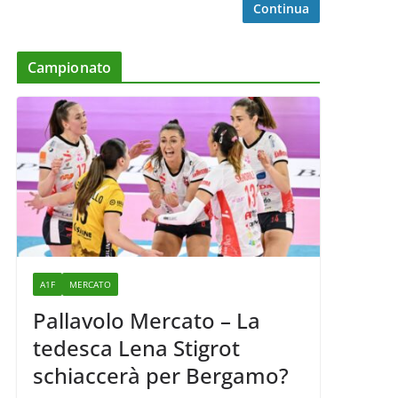
Continua
Campionato
A1F
MERCATO
Pallavolo Mercato – La
tedesca Lena Stigrot
schiaccerà per Bergamo?