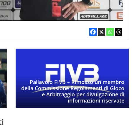
Pallavolo FIVB – Rimosso un membro
della Commissione Regolamenti di Gioco
e Arbitraggio per divulgazione di
informazioni riservate
ti