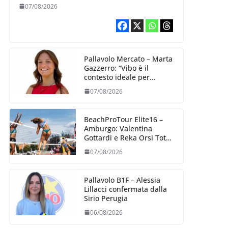
07/08/2026
Pallavolo Mercato – Marta
Gazzerro: “Vibo è il
contesto ideale per
crescere e mettermi alla
07/08/2026
prova”
BeachProTour Elite16 –
Amburgo: Valentina
Gottardi e Reka Orsi Toth
partenza lanciata
07/08/2026
Pallavolo B1F – Alessia
Lillacci confermata dalla
Sirio Perugia
06/08/2026