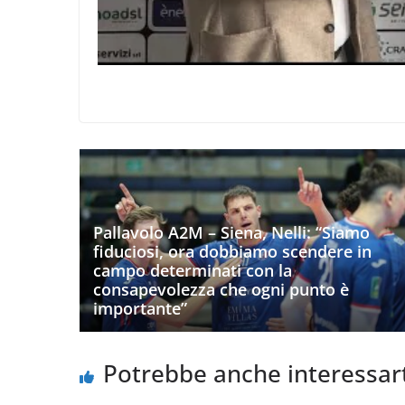
Pallavolo A2M – Siena, Nelli: “Siamo
fiduciosi, ora dobbiamo scendere in
campo determinati con la
consapevolezza che ogni punto è
importante”
Potrebbe anche interessar