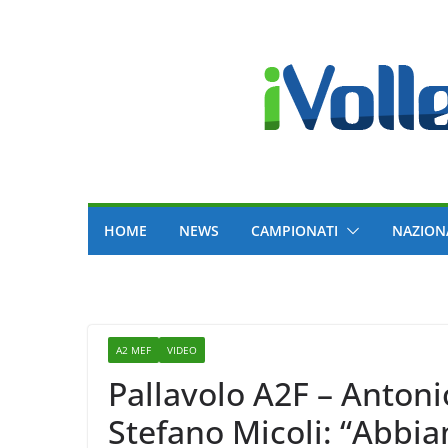
Skip
to
content
HOME
NEWS
CAMPIONATI
NAZION
A2 MEF
VIDEO
Pallavolo A2F – Antoni
Stefano Micoli: “Abbiamo visto che è un tecnico