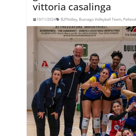
vittoria casalinga
10/11/2024
B2FVolley
,
Busnago Volleyball Team
,
Pallavo