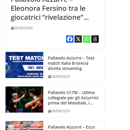
Eleonora Fersino tra le
giocatrici “rivelazione”
della VNL 2026 per
06/08/2026
Volleyball World
Pallavolo Azzurre – Test-
match Italia B-Grecia
diretta streaming
06/08/2026
Pallavolo U17M – Ultimo
collegiale per gli Azzurrini
prima del Mondiale, i
convocati
06/08/2026
Pallavolo Azzurre – Ecco