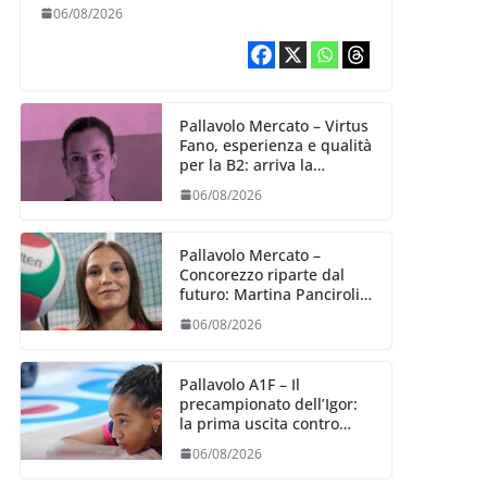
Alexandra Ravarini
06/08/2026
Pallavolo Mercato – Virtus
Fano, esperienza e qualità
per la B2: arriva la
schiacciatrice fermana
06/08/2026
Alessia Castellucci
Pallavolo Mercato –
Concorezzo riparte dal
futuro: Martina Panciroli è
il primo acquisto
06/08/2026
Pallavolo A1F – Il
precampionato dell’Igor:
la prima uscita contro
Bergamo (04/09)
06/08/2026