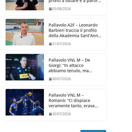
pronti a lottare e a partire
carichi sin dal primo
05/08/2026
giorno”
Pallavolo A2F – Leonardo
Barbieri traccia il profilo
della Akademia Sant’Anna
2026/27
31/07/2026
Pallavolo VNL M – De
Giorgi: “In attacco
abbiamo tenuto, ma
siamo stati penalizzati
30/07/2026
dalla prestazione in
ricezione, è la prima volta”
Pallavolo VNL M –
Romanò: “Ci dispiace
veramente tanto, eravamo
qui per fare di più,
30/07/2026
impareremo”