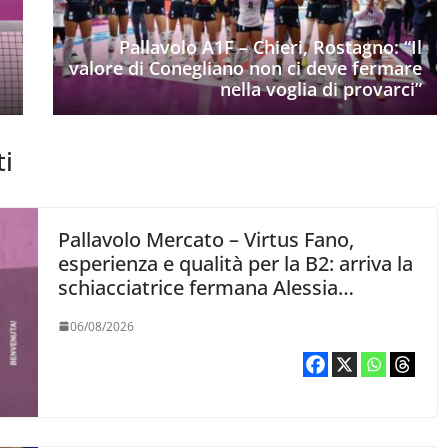
Pallavolo A1F – Chieri, Rostagno: “Il
valore di Conegliano non ci deve fermare
nella voglia di provarci”
ti
Pallavolo Mercato – Virtus Fano,
esperienza e qualità per la B2: arriva la
schiacciatrice fermana Alessia
Castellucci
06/08/2026