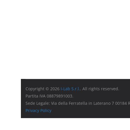
Copyright © 2026
I-Lab S.r.l.
. All rights reserved.
Partita IVA 08879891003.
Sede Legale: Via della Ferratella in Laterano 7 00184
Privacy Policy