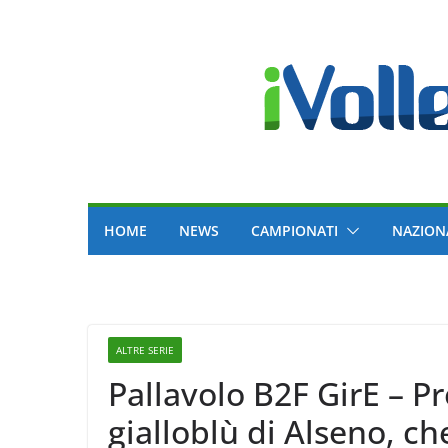
Skip
to
content
HOME
NEWS
CAMPIONATI
NAZION
ALTRE SERIE
Pallavolo B2F GirE – P
gialloblù di Alseno, c