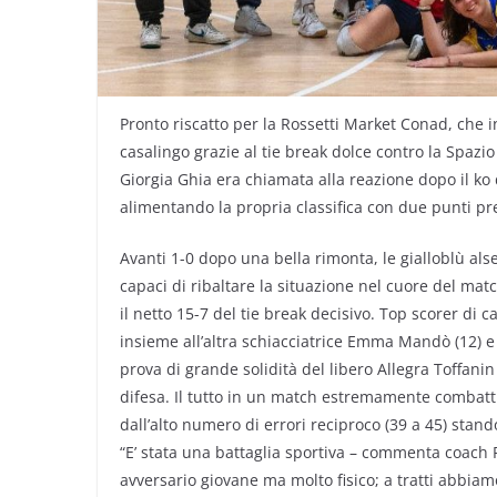
Pronto riscatto per la Rossetti Market Conad, che i
casalingo grazie al tie break dolce contro la Spa
Giorgia Ghia era chiamata alla reazione dopo il ko 
alimentando la propria classifica con due punti pr
Avanti 1-0 dopo una bella rimonta, le gialloblù als
capaci di ribaltare la situazione nel cuore del matc
il netto 15-7 del tie break decisivo. Top scorer di c
insieme all’altra schiacciatrice Emma Mandò (12) e 
prova di grande solidità del libero Allegra Toffanin 
difesa. Il tutto in un match estremamente combatt
dall’alto numero di errori reciproco (39 a 45) stand
“E’ stata una battaglia sportiva – commenta coach 
avversario giovane ma molto fisico; a tratti abbia