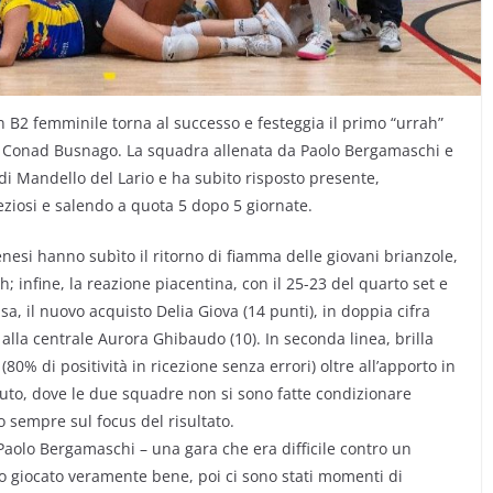
n B2 femminile torna al successo e festeggia il primo “urrah”
zio Conad Busnago. La squadra allenata da Paolo Bergamaschi e
di Mandello del Lario e ha subito risposto presente,
eziosi e salendo a quota 5 dopo 5 giornate.
enesi hanno subìto il ritorno di fiamma delle giovani brianzole,
h; infine, la reazione piacentina, con il 25-23 del quarto set e
asa, il nuovo acquisto Delia Giova (14 punti), in doppia cifra
alla centrale Aurora Ghibaudo (10). In seconda linea, brilla
(80% di positività in ricezione senza errori) oltre all’apporto in
uto, dove le due squadre non si sono fatte condizionare
o sempre sul focus del risultato.
Paolo Bergamaschi – una gara che era difficile contro un
mo giocato veramente bene, poi ci sono stati momenti di