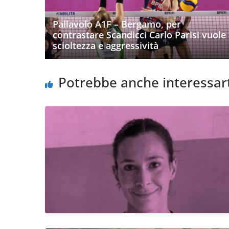
Pallavolo A1F – Bergamo, per
contrastare Scandicci Carlo Parisi vuole
scioltezza e aggressività
Potrebbe anche interessar