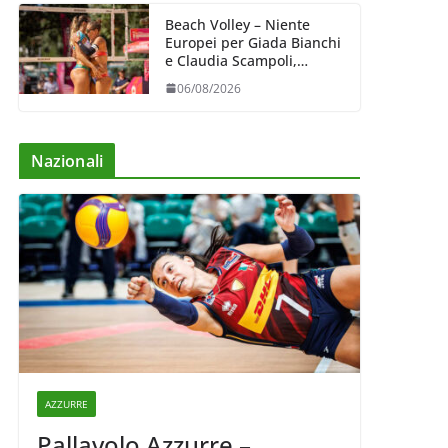
Beach Volley – Niente
Europei per Giada Bianchi
e Claudia Scampoli,
costrette al forfait
06/08/2026
Nazionali
AZZURRE
Pallavolo Azzurre –