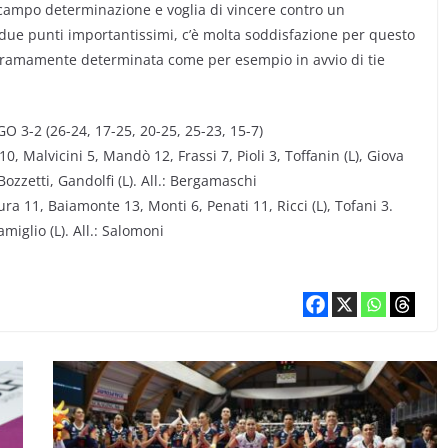
n campo determinazione e voglia di vincere contro un
due punti importantissimi, c’è molta soddisfazione per questo
stramamente determinata come per esempio in avvio di tie
2 (26-24, 17-25, 20-25, 25-23, 15-7)
alvicini 5, Mandò 12, Frassi 7, Pioli 3, Toffanin (L), Giova
ozzetti, Gandolfi (L). All.: Bergamaschi
 11, Baiamonte 13, Monti 6, Penati 11, Ricci (L), Tofani 3.
miglio (L). All.: Salomoni