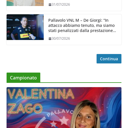
31/07/2026
Pallavolo VNL M – De Giorgi: “In
attacco abbiamo tenuto, ma siamo
stati penalizzati dalla prestazione
in ricezione, è la prima volta”
30/07/2026
Continua
Campionato