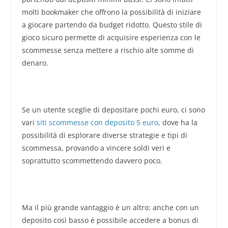
molti bookmaker che offrono la possibilità di iniziare
a giocare partendo da budget ridotto. Questo stile di
gioco sicuro permette di acquisire esperienza con le
scommesse senza mettere a rischio alte somme di
denaro.
Se un utente sceglie di depositare pochi euro, ci sono
vari
siti scommesse con deposito 5 euro
, dove ha la
possibilità di esplorare diverse strategie e tipi di
scommessa, provando a vincere soldi veri e
soprattutto scommettendo davvero poco.
Ma il più grande vantaggio è un altro: anche con un
deposito così basso è possibile accedere a bonus di