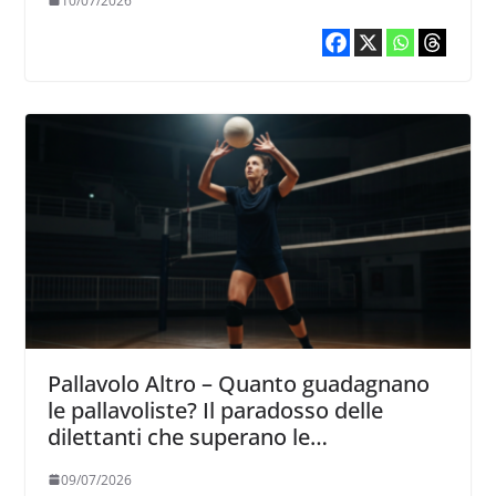
10/07/2026
Pallavolo Altro – Quanto guadagnano
le pallavoliste? Il paradosso delle
dilettanti che superano le
professioniste
09/07/2026