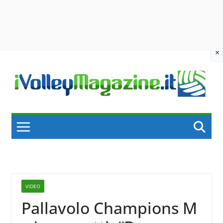
×
Skip
to
content
VIDEO
Pallavolo Champions M