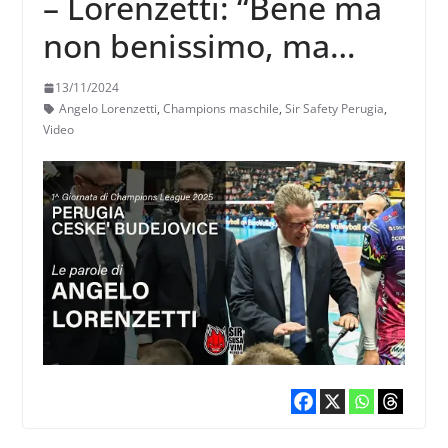
– Lorenzetti: “Bene ma
non benissimo, ma
abbiamo rotto il
13/11/2024
ghiaccio, e questo è
Angelo Lorenzetti
,
Champions maschile
,
Sir Safety Perugia
,
Video
importante”