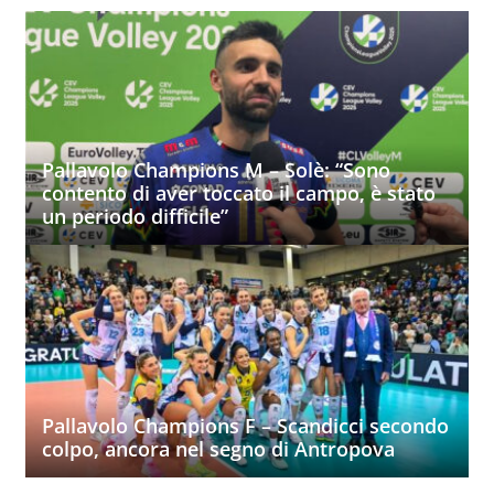
Pallavolo Champions M – Solè: “Sono
contento di aver toccato il campo, è stato
un periodo difficile”
Pallavolo Champions F – Scandicci secondo
colpo, ancora nel segno di Antropova