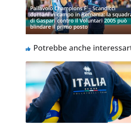
Pallavolo Champions F – Scandicci
domani in campo in Romania: la squadr
di Gaspari contro il Voluntari 2005 può
blindare il primo posto
Potrebbe anche interessar