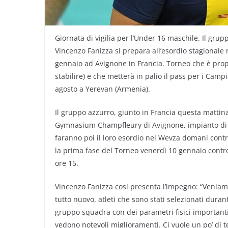
Giornata di vigilia per l’Under 16 maschile. Il gru
Vincenzo Fanizza si prepara all’esordio stagional
gennaio ad Avignone in Francia. Torneo che è pro
stabilire) e che metterà in palio il pass per i Cam
agosto a Yerevan (Armenia).
Il gruppo azzurro, giunto in Francia questa mattin
Gymnasium Champfleury di Avignone, impianto di gi
faranno poi il loro esordio nel Wevza domani contr
la prima fase del Torneo venerdì 10 gennaio contro 
ore 15.
Vincenzo Fanizza così presenta l’impegno: “Veniam
tutto nuovo, atleti che sono stati selezionati durant
gruppo squadra con dei parametri fisici importanti
vedono notevoli miglioramenti. Ci vuole un po’ di 