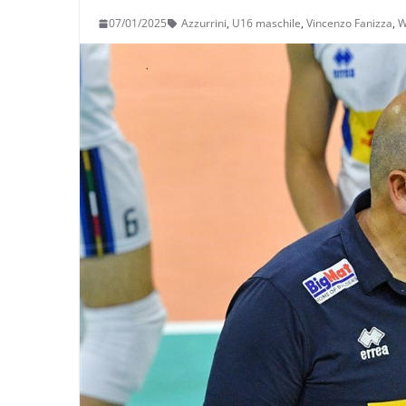
07/01/2025
Azzurrini
,
U16 maschile
,
Vincenzo Fanizza
,
W