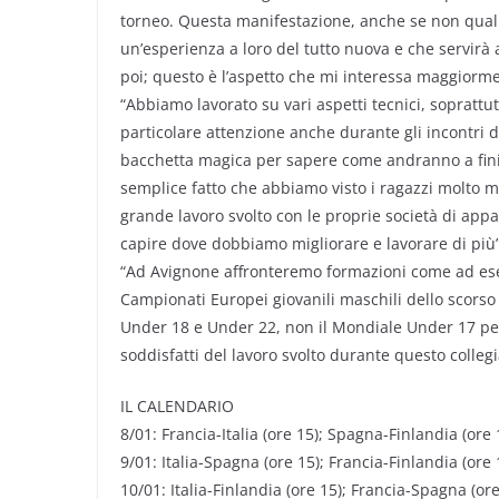
torneo. Questa manifestazione, anche se non qualifi
un’esperienza a loro del tutto nuova e che servirà 
poi; questo è l’aspetto che mi interessa maggiorme
“Abbiamo lavorato su vari aspetti tecnici, soprattu
particolare attenzione anche durante gli incontri d
bacchetta magica per sapere come andranno a finir
semplice fatto che abbiamo visto i ragazzi molto m
grande lavoro svolto con le proprie società di ap
capire dove dobbiamo migliorare e lavorare di più”
“Ad Avignone affronteremo formazioni come ad esemp
Campionati Europei giovanili maschili dello scorso a
Under 18 e Under 22, non il Mondiale Under 17 perc
soddisfatti del lavoro svolto durante questo colleg
IL CALENDARIO
8/01: Francia-Italia (ore 15); Spagna-Finlandia (ore 
9/01: Italia-Spagna (ore 15); Francia-Finlandia (ore 
10/01: Italia-Finlandia (ore 15); Francia-Spagna (ore