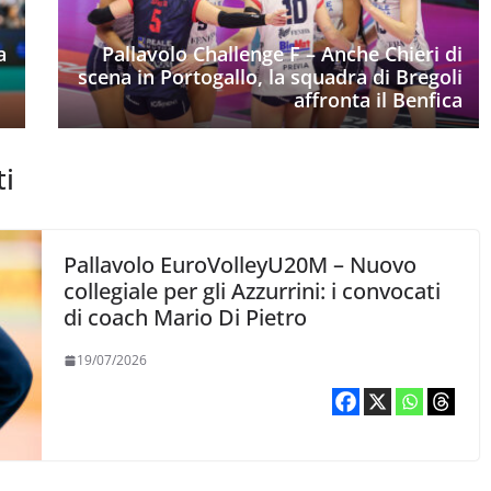
a
Pallavolo Challenge F – Anche Chieri di
scena in Portogallo, la squadra di Bregoli
affronta il Benfica
ti
Pallavolo EuroVolleyU20M – Nuovo
collegiale per gli Azzurrini: i convocati
di coach Mario Di Pietro
19/07/2026