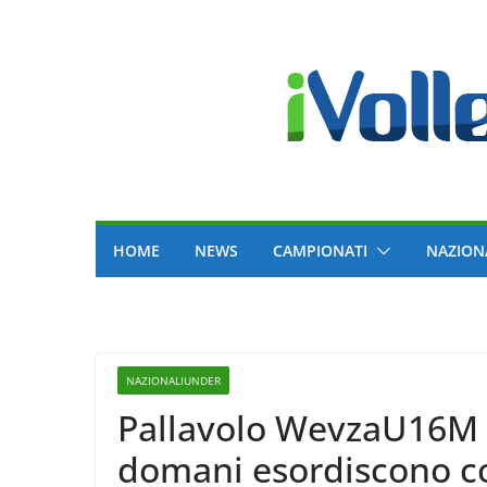
Skip
to
content
HOME
NEWS
CAMPIONATI
NAZION
NAZIONALIUNDER
Pallavolo WevzaU16M – 
domani esordiscono co