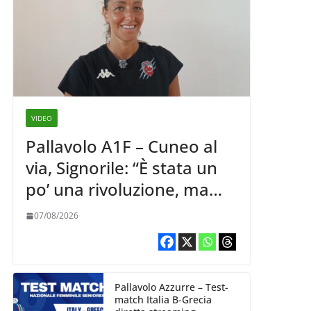
VIDEO
Pallavolo A1F – Cuneo al
via, Signorile: “È stata un
po’ una rivoluzione, ma
abbiamo le idee chiare siu
07/08/2026
cosa vogliamo fare”
Pallavolo Azzurre – Test-
match Italia B-Grecia