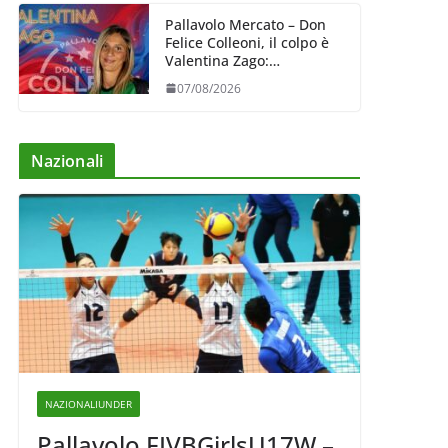
Pallavolo Mercato – Don
Felice Colleoni, il colpo è
Valentina Zago:
esperienza e oltre 5.000
07/08/2026
punti al servizio di
Trescore
Nazionali
NAZIONALIUNDER
Pallavolo FIVBGirlsU17W –