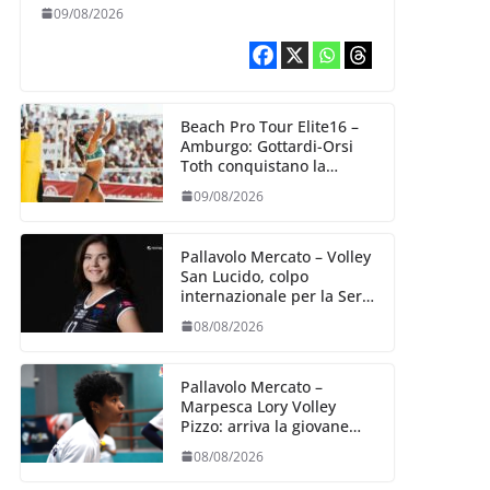
Bologna
09/08/2026
Beach Pro Tour Elite16 –
Amburgo: Gottardi-Orsi
Toth conquistano la
semifinale
09/08/2026
Pallavolo Mercato – Volley
San Lucido, colpo
internazionale per la Serie
B2: arriva la schiacciatrice
08/08/2026
lettone Kristine Teivane
Pallavolo Mercato –
Marpesca Lory Volley
Pizzo: arriva la giovane
italo–brasiliana Any
08/08/2026
Gabrielle Milano