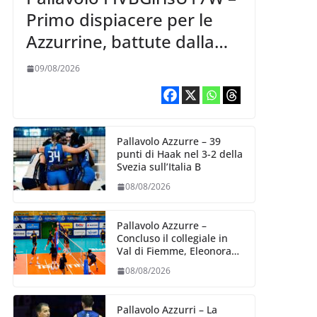
Primo dispiacere per le
Azzurrine, battute dalla
Korea 3-1
09/08/2026
Pallavolo Azzurre – 39
punti di Haak nel 3-2 della
Svezia sull’Italia B
08/08/2026
Pallavolo Azzurre –
Concluso il collegiale in
Val di Fiemme, Eleonora
Fersino: “Stiamo lavorando
08/08/2026
su quei piccoli dettagli
dove poter migliorare”.
Pallavolo Azzurri – La