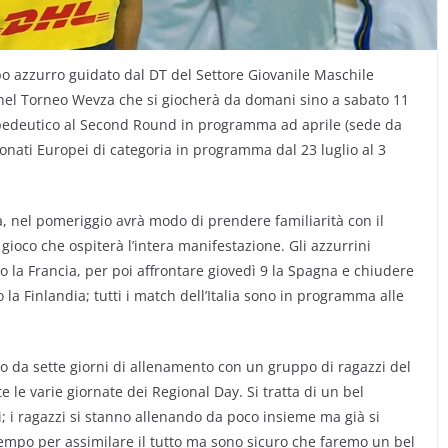
ppo azzurro guidato dal DT del Settore Giovanile Maschile
e nel Torneo Wevza che si giocherà da domani sino a sabato 11
pedeutico al Second Round in programma ad aprile (sede da
pionati Europei di categoria in programma dal 23 luglio al 3
a, nel pomeriggio avrà modo di prendere familiarità con il
oco che ospiterà l’intera manifestazione. Gli azzurrini
o la Francia, per poi affrontare giovedì 9 la Spagna e chiudere
la Finlandia; tutti i match dell’Italia sono in programma alle
o da sette giorni di allenamento con un gruppo di ragazzi del
e le varie giornate dei Regional Day. Si tratta di un bel
; i ragazzi si stanno allenando da poco insieme ma già si
tempo per assimilare il tutto ma sono sicuro che faremo un bel