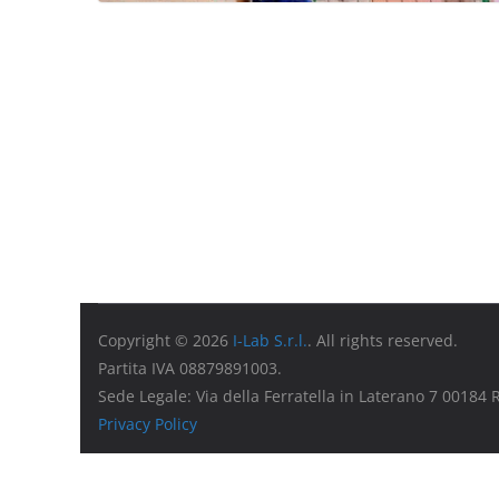
Copyright © 2026
I-Lab S.r.l.
. All rights reserved.
Partita IVA 08879891003.
Sede Legale: Via della Ferratella in Laterano 7 00184
Privacy Policy