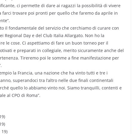
cante, ci permette di dare ai ragazzi la possibilità di vivere
a farci trovare poi pronti per quello che faremo da aprile in
nte”.
tto il fondamentale del servizio che cerchiamo di curare con
ei Regional Day e del Club Italia Allargato. Non ho la
e le cose. Ci aspettiamo di fare un buon torneo per il
otivati e preparati in collegiale, merito sicuramente anche del
partenenza. Tireremo poi le somme a fine manifestazione per
.
io la Francia, una nazione che ha vinto tutti e tre i
nno, superandoci tra l’altro nelle due finali continentali
hé quello lo abbiamo vinto noi. Siamo tranquilli, contenti e
iale al CPO di Roma”.
19)
19)
 19)