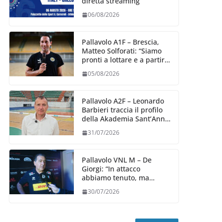
diretta streaming
06/08/2026
Pallavolo A1F – Brescia,
Matteo Solforati: “Siamo
pronti a lottare e a partire
carichi sin dal primo
05/08/2026
giorno”
Pallavolo A2F – Leonardo
Barbieri traccia il profilo
della Akademia Sant’Anna
2026/27
31/07/2026
Pallavolo VNL M – De
Giorgi: “In attacco
abbiamo tenuto, ma
siamo stati penalizzati
30/07/2026
dalla prestazione in
ricezione, è la prima volta”