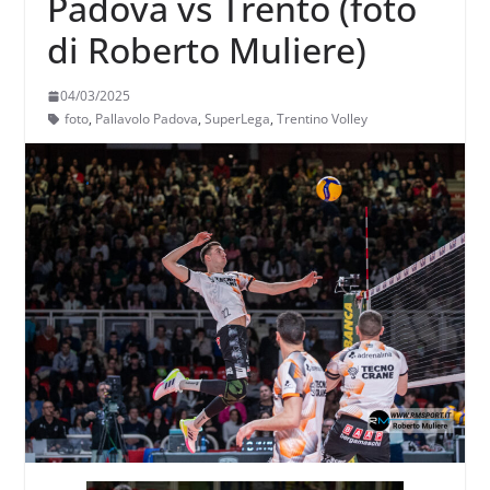
Padova vs Trento (foto
di Roberto Muliere)
04/03/2025
foto
,
Pallavolo Padova
,
SuperLega
,
Trentino Volley