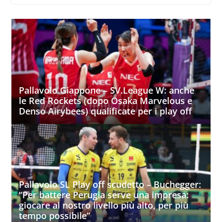
Pallavolo Giappone – SV.League W: anche
le Red Rockets (dopo Osaka Marvelous e
Denso Airybees) qualificate per i play off
Pallavolo SL Play off scudetto – Buchegger:
“Per battere Perugia serve una impresa:
giocare al nostro livello più alto, per più
tempo possibile”