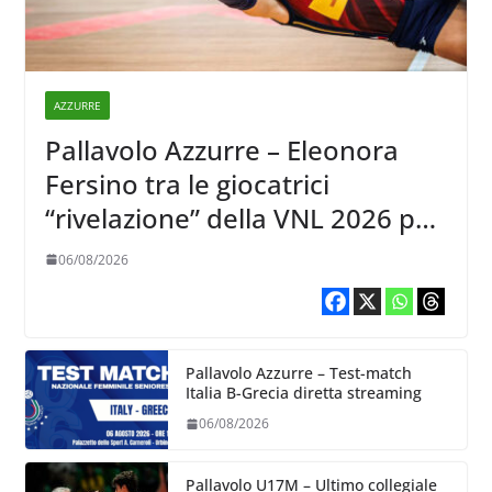
AZZURRE
Pallavolo Azzurre – Eleonora
Fersino tra le giocatrici
“rivelazione” della VNL 2026 per
Volleyball World
06/08/2026
Pallavolo Azzurre – Test-match
Italia B-Grecia diretta streaming
06/08/2026
Pallavolo U17M – Ultimo collegiale