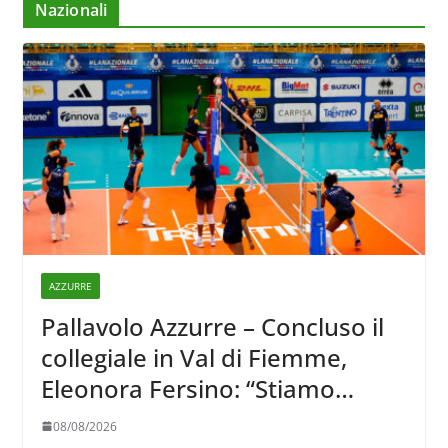
Nazionali
AZZURRE
Pallavolo Azzurre – Concluso il
collegiale in Val di Fiemme,
Eleonora Fersino: “Stiamo
lavorando su quei piccoli
08/08/2026