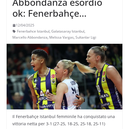
Abbondanza esordio
ok: Fenerbahçe
pareggia la serie contro
12/04/2025
il Galatasaray nelle
Fenerbahce Istanbul
,
Galatasaray Istanbul
,
Marcello Abbondanza
,
Melissa Vargas
,
Sultanlar Ligi
semifinali play off della
Sultanlar Ligi
Il Fenerbahçe Istanbul femminile ha conquistato una
vittoria netta per 3-1 (27-25, 18-25, 25-18, 25-11)