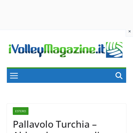
×
Skip
to
content
ESTERO
Pallavolo Turchia –