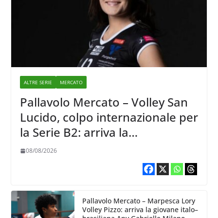
ALTRE SERIE
MERCATO
Pallavolo Mercato – Volley San
Lucido, colpo internazionale per
la Serie B2: arriva la
schiacciatrice lettone Kristine
08/08/2026
Teivane
Pallavolo Mercato – Marpesca Lory
Volley Pizzo: arriva la giovane italo–