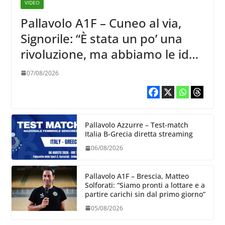
VIDEO
Pallavolo A1F – Cuneo al via,
Signorile: “È stata un po’ una
rivoluzione, ma abbiamo le idee
chiare siu cosa vogliamo fare”
07/08/2026
Pallavolo Azzurre – Test-match
Italia B-Grecia diretta streaming
06/08/2026
Pallavolo A1F – Brescia, Matteo
Solforati: “Siamo pronti a lottare e a
partire carichi sin dal primo giorno”
05/08/2026