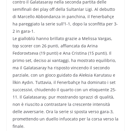
contro il Galatasaray nella seconda partita delle
semifinali dei play off della Sultanlar Ligi. Al debutto
di Marcello Abbondanza in panchina, il Fenerbahçe
ha pareggiato la serie sull’1-1, dopo la sconfitta per 3-
2 in gara-1.
Le gialloblù hanno brillato grazie a Melissa Vargas,
top scorer con 26 punti, affiancata da Arina
Fedorovtseva (19 punti) e Ana Cristina (15 punti). Il
primo set, deciso ai vantaggi, ha mostrato equilibrio,
ma il Galatasaray ha risposto vincendo il secondo
parziale, con un gioco guidato da Aleksia Karutasu e
İlkin Aydın. Tuttavia, il Fenerbahçe ha dominato i set
successivi, chiudendo il quarto con un eloquente 25-
11. Il Galatasaray, pur mostrando sprazzi di qualità,
non è riuscito a contrastare la crescente intensità
delle avversarie. Ora la serie si sposta verso gara-3,
promettendo un duello infuocato per la corsa verso la
finale.