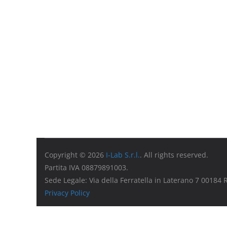
Copyright © 2026
I-Lab S.r.l.
. All rights reserved.
Partita IVA 08879891003.
Sede Legale: Via della Ferratella in Laterano 7 00184
Privacy Policy