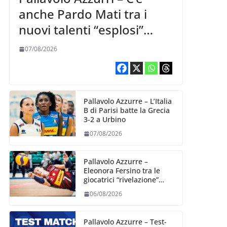
anche Pardo Mati tra i
nuovi talenti “esplosi”
nella VNL 2026 per
07/08/2026
Volleyball World
Pallavolo Azzurre – L’Italia
B di Parisi batte la Grecia
3-2 a Urbino
07/08/2026
Pallavolo Azzurre –
Eleonora Fersino tra le
giocatrici “rivelazione”
della VNL 2026 per
06/08/2026
Volleyball World
Pallavolo Azzurre – Test-