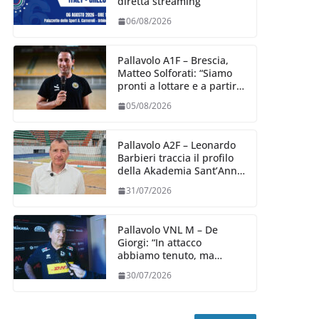
diretta streaming
06/08/2026
Pallavolo A1F – Brescia,
Matteo Solforati: “Siamo
pronti a lottare e a partire
carichi sin dal primo
05/08/2026
giorno”
Pallavolo A2F – Leonardo
Barbieri traccia il profilo
della Akademia Sant’Anna
2026/27
31/07/2026
Pallavolo VNL M – De
Giorgi: “In attacco
abbiamo tenuto, ma
siamo stati penalizzati
30/07/2026
dalla prestazione in
ricezione, è la prima volta”