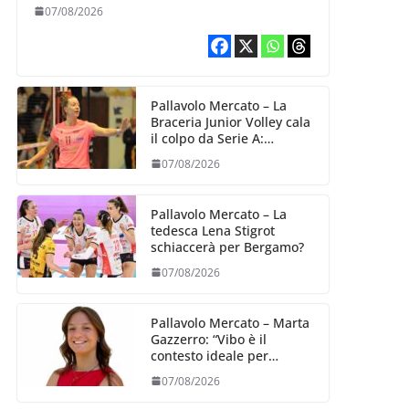
07/08/2026
Pallavolo Mercato – La
Braceria Junior Volley cala
il colpo da Serie A:
Barbara Varaldo è il nuovo
07/08/2026
riferimento dell’attacco
gialloviola
Pallavolo Mercato – La
tedesca Lena Stigrot
schiaccerà per Bergamo?
07/08/2026
Pallavolo Mercato – Marta
Gazzerro: “Vibo è il
contesto ideale per
crescere e mettermi alla
07/08/2026
prova”