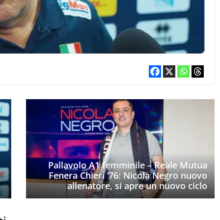
Pallavolo A1 femminile – Reale Mutua
Fenera Chieri ’76: Nicola Negro nuovo
allenatore, si apre un nuovo ciclo