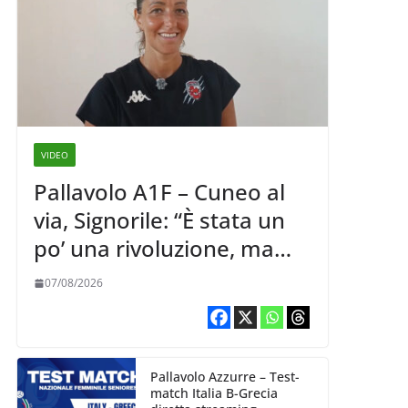
VIDEO
Pallavolo A1F – Cuneo al
via, Signorile: “È stata un
po’ una rivoluzione, ma
abbiamo le idee chiare siu
07/08/2026
cosa vogliamo fare”
Pallavolo Azzurre – Test-
match Italia B-Grecia