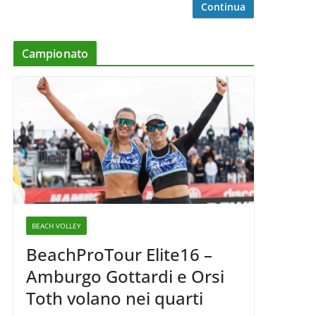
Continua
Campionato
BEACH VOLLEY
BeachProTour Elite16 –
Amburgo Gottardi e Orsi
Toth volano nei quarti