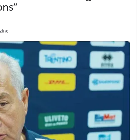
ons”
azine