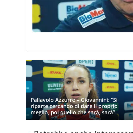
Pallavolo Azzurre – Giovannini: “Si
riparte cercando di dare il proprio
meglio, poi quello che sarà, sarà”