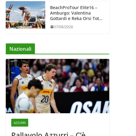
BeachProTour Elite16 –
Amburgo: Valentina
Gottardi e Reka Orsi Toth
partenza lanciata
07/08/2026
Nazionali
AZZURRI
Pallavolo Azzurri – C’è