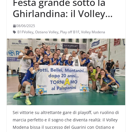
Festa grande sotto la
Ghirlandina: il Volley
Modena promosso in
08/06/2025
Serie A2
B1FVolley
,
Ostiano Volley
,
Play off B1F
,
Volley Modena
Sei vittorie su altrettante gare di playoff, un ruolino di
marcia perfetto e il sogno che diventa realtà: il Volley
Modena bissa il successo del Guarini con Ostiano e