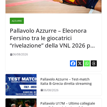
AZZURRE
Pallavolo Azzurre – Eleonora
Fersino tra le giocatrici
“rivelazione” della VNL 2026 per
Volleyball World
06/08/2026
Pallavolo Azzurre – Test-match
Italia B-Grecia diretta streaming
06/08/2026
Pallavolo U17M – Ultimo collegiale