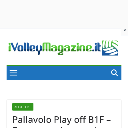
×
Skip
to
content
ALTRE SERIE
Pallavolo Play off B1F –