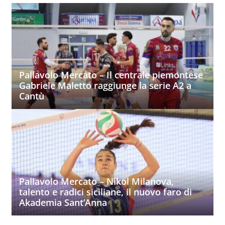
Pallavolo Mercato – Il centrale piemontese
Gabriele Maletto raggiunge la serie A2 a
Cantù
Pallavolo Mercato – Nikol Milanova,
talento e radici siciliane, il nuovo faro di
Akademia Sant’Anna